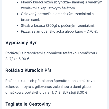
Plnený kurací rezeň (bryndza+slanina) s varenými
zemiakmi a kapustovým šalátom.
Grilovaný hermelín s americkými zemiakmi a
brusnicami.
Steak z lososa (200g) s pečenými zemiakmi.
Pizza: salámová, školácka alebo kápo - 7,70 €.
Vyprážaný Syr
Podávajú s hranolkami a domácou tatárskou omáčkou /1,
3, 7/ za 6,90 €.
Roláda z Kuracích Pŕs
Roláda z kuracích pŕs plnená špenátom na zemiakovo-
zelerovom pyré s grilovanou zeleninou a demi glace
omáčkou z portského vína (1, 7, 9, BJ) stojí 8,00 €.
Tagliatelle Cestoviny