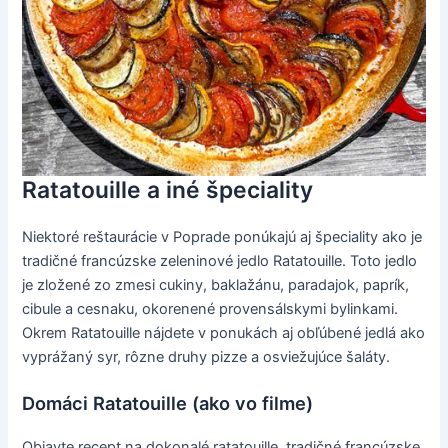
Ratatouille a iné špeciality
Niektoré reštaurácie v Poprade ponúkajú aj špeciality ako je
tradičné francúzske zeleninové jedlo Ratatouille. Toto jedlo
je zložené zo zmesi cukiny, baklažánu, paradajok, paprík,
cibule a cesnaku, okorenené provensálskymi bylinkami.
Okrem Ratatouille nájdete v ponukách aj obľúbené jedlá ako
vyprážaný syr, rôzne druhy pizze a osviežujúce šaláty.
Domáci Ratatouille (ako vo filme)
Objavte recept na dokonalé ratatouille, tradičné francúzske