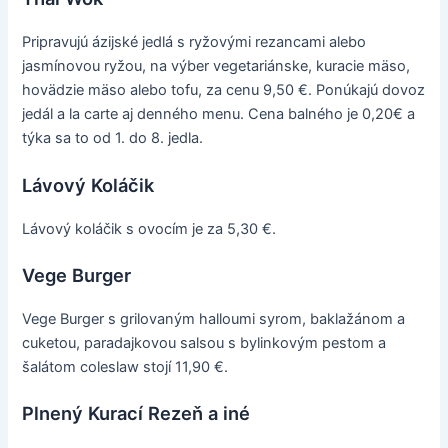
Pripravujú ázijské jedlá s ryžovými rezancami alebo
jasmínovou ryžou, na výber vegetariánske, kuracie mäso,
hovädzie mäso alebo tofu, za cenu 9,50 €. Ponúkajú dovoz
jedál a la carte aj denného menu. Cena balného je 0,20€ a
týka sa to od 1. do 8. jedla.
Lávový Koláčik
Lávový koláčik s ovocím je za 5,30 €.
Vege Burger
Vege Burger s grilovaným halloumi syrom, baklažánom a
cuketou, paradajkovou salsou s bylinkovým pestom a
šalátom coleslaw stojí 11,90 €.
Plnený Kurací Rezeň a iné