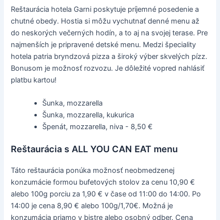
Reštaurácia hotela Garni poskytuje príjemné posedenie a
chutné obedy. Hostia si môžu vychutnať denné menu až
do neskorých večerných hodín, a to aj na svojej terase. Pre
najmenších je pripravené detské menu. Medzi špeciality
hotela patria bryndzová pizza a široký výber skvelých pízz.
Bonusom je možnosť rozvozu. Je dôležité vopred nahlásiť
platbu kartou!
Šunka, mozzarella
Šunka, mozzarella, kukurica
Špenát, mozzarella, niva - 8,50 €
Reštaurácia s ALL YOU CAN EAT menu
Táto reštaurácia ponúka možnosť neobmedzenej
konzumácie formou bufetových stolov za cenu 10,90 €
alebo 100g porciu za 1,90 € v čase od 11:00 do 14:00. Po
14:00 je cena 8,90 € alebo 100g/1,70€. Možná je
konzumácia priamo v bistre alebo osobný odber. Cena