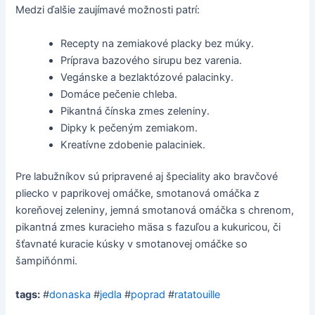
Medzi ďalšie zaujímavé možnosti patrí:
Recepty na zemiakové placky bez múky.
Príprava bazového sirupu bez varenia.
Vegánske a bezlaktózové palacinky.
Domáce pečenie chleba.
Pikantná čínska zmes zeleniny.
Dipky k pečeným zemiakom.
Kreatívne zdobenie palaciniek.
Pre labužníkov sú pripravené aj špeciality ako bravčové
pliecko v paprikovej omáčke, smotanová omáčka z
koreňovej zeleniny, jemná smotanová omáčka s chrenom,
pikantná zmes kuracieho mäsa s fazuľou a kukuricou, či
šťavnaté kuracie kúsky v smotanovej omáčke so
šampiňónmi.
tags:
#
donaska
#
jedla
#
poprad
#
ratatouille