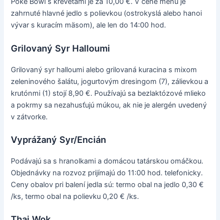
Poké Bowl s krevetami je za 10,00 €. V cene menu je
zahrnuté hlavné jedlo s polievkou (ostrokyslá alebo hanoi
vývar s kuracím mäsom), ale len do 14:00 hod.
Grilovaný Syr Halloumi
Grilovaný syr halloumi alebo grilovaná kuracina s mixom
zeleninového šalátu, jogurtovým dresingom (7), zálievkou a
krutónmi (1) stojí 8,90 €. Používajú sa bezlaktózové mlieko
a pokrmy sa nezahusťujú múkou, ak nie je alergén uvedený
v zátvorke.
Vyprážaný Syr/Encián
Podávajú sa s hranolkami a domácou tatárskou omáčkou.
Objednávky na rozvoz prijímajú do 11:00 hod. telefonicky.
Ceny obalov pri balení jedla sú: termo obal na jedlo 0,30 €
/ks, termo obal na polievku 0,20 € /ks.
Thai Wok