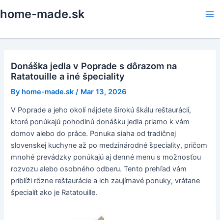
Skip
home-made.sk
to
Ma
content
Me
Donáška jedla v Poprade s dôrazom na
Ratatouille a iné špeciality
By
home-made.sk
/
Mar 13, 2026
V Poprade a jeho okolí nájdete širokú škálu reštaurácií,
ktoré ponúkajú pohodlnú donášku jedla priamo k vám
domov alebo do práce. Ponuka siaha od tradičnej
slovenskej kuchyne až po medzinárodné špeciality, pričom
mnohé prevádzky ponúkajú aj denné menu s možnosťou
rozvozu alebo osobného odberu. Tento prehľad vám
priblíži rôzne reštaurácie a ich zaujímavé ponuky, vrátane
špecialít ako je Ratatouille.