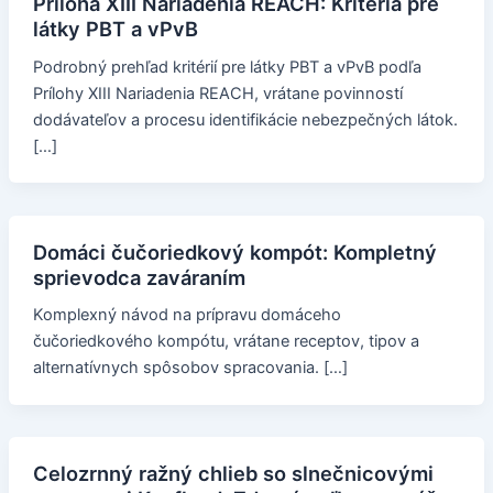
Príloha XIII Nariadenia REACH: Kritériá pre
látky PBT a vPvB
Podrobný prehľad kritérií pre látky PBT a vPvB podľa
Prílohy XIII Nariadenia REACH, vrátane povinností
dodávateľov a procesu identifikácie nebezpečných látok.
[…]
Domáci čučoriedkový kompót: Kompletný
sprievodca zaváraním
Komplexný návod na prípravu domáceho
čučoriedkového kompótu, vrátane receptov, tipov a
alternatívnych spôsobov spracovania. […]
Celozrnný ražný chlieb so slnečnicovými