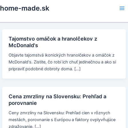
Skip
home-made.sk
to
Ma
content
Me
Tajomstvo omáčok a hranolčekov z
McDonald's
Objavte tajomstvá ikonických hranolčekov a omáčok z
McDonald's. Zistite, čo robí ich chuť jedinečnou a ako si
pripraviť podobné dobroty doma. […]
Cena zmrzliny na Slovensku: Prehľad a
porovnanie
Ceny zmrzliny na Slovensku: Prehľad cien v rôznych
mestách, porovnanie s Európou a faktory ovplyvňujúce
zdražovanie. […]