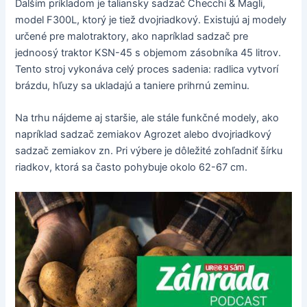
Ďalším príkladom je taliansky sadzač Checchi & Magli,
model F300L, ktorý je tiež dvojriadkový. Existujú aj modely
určené pre malotraktory, ako napríklad sadzač pre
jednoosý traktor KSN-45 s objemom zásobníka 45 litrov.
Tento stroj vykonáva celý proces sadenia: radlica vytvorí
brázdu, hľuzy sa ukladajú a taniere prihrnú zeminu.
Na trhu nájdeme aj staršie, ale stále funkčné modely, ako
napríklad sadzač zemiakov Agrozet alebo dvojriadkový
sadzač zemiakov zn. Pri výbere je dôležité zohľadniť šírku
riadkov, ktorá sa často pohybuje okolo 62-67 cm.