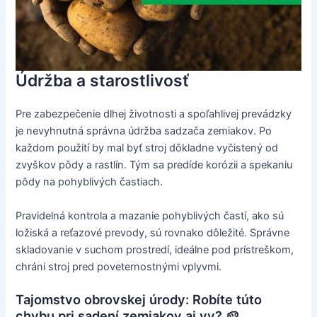
Údržba a starostlivosť
Pre zabezpečenie dlhej životnosti a spoľahlivej prevádzky
je nevyhnutná správna údržba sadzača zemiakov. Po
každom použití by mal byť stroj dôkladne vyčistený od
zvyškov pôdy a rastlín. Tým sa predíde korózii a spekaniu
pôdy na pohyblivých častiach.
Pravidelná kontrola a mazanie pohyblivých častí, ako sú
ložiská a reťazové prevody, sú rovnako dôležité. Správne
skladovanie v suchom prostredí, ideálne pod prístreškom,
chráni stroj pred poveternostnými vplyvmi.
Tajomstvo obrovskej úrody: Robíte túto
chybu pri sadení zemiakov aj vy? 🥔