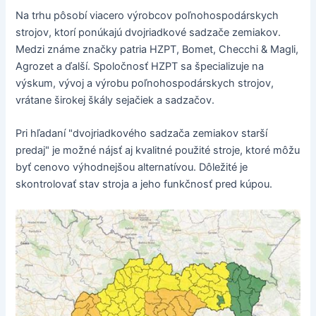
Na trhu pôsobí viacero výrobcov poľnohospodárskych
strojov, ktorí ponúkajú dvojriadkové sadzače zemiakov.
Medzi známe značky patria HZPT, Bomet, Checchi & Magli,
Agrozet a ďalší. Spoločnosť HZPT sa špecializuje na
výskum, vývoj a výrobu poľnohospodárskych strojov,
vrátane širokej škály sejačiek a sadzačov.
Pri hľadaní "dvojriadkového sadzača zemiakov starší
predaj" je možné nájsť aj kvalitné použité stroje, ktoré môžu
byť cenovo výhodnejšou alternatívou. Dôležité je
skontrolovať stav stroja a jeho funkčnosť pred kúpou.