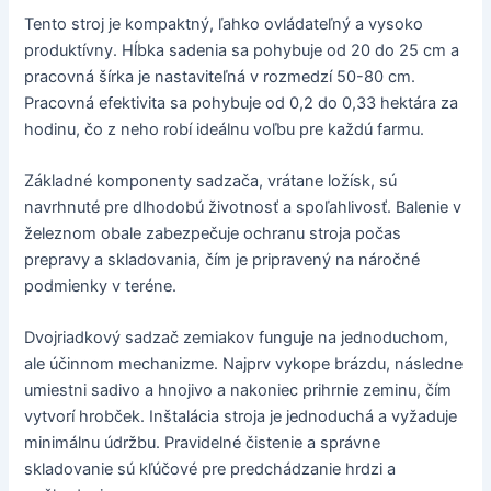
Tento stroj je kompaktný, ľahko ovládateľný a vysoko
produktívny. Hĺbka sadenia sa pohybuje od 20 do 25 cm a
pracovná šírka je nastaviteľná v rozmedzí 50-80 cm.
Pracovná efektivita sa pohybuje od 0,2 do 0,33 hektára za
hodinu, čo z neho robí ideálnu voľbu pre každú farmu.
Základné komponenty sadzača, vrátane ložísk, sú
navrhnuté pre dlhodobú životnosť a spoľahlivosť. Balenie v
železnom obale zabezpečuje ochranu stroja počas
prepravy a skladovania, čím je pripravený na náročné
podmienky v teréne.
Dvojriadkový sadzač zemiakov funguje na jednoduchom,
ale účinnom mechanizme. Najprv vykope brázdu, následne
umiestni sadivo a hnojivo a nakoniec prihrnie zeminu, čím
vytvorí hrobček. Inštalácia stroja je jednoduchá a vyžaduje
minimálnu údržbu. Pravidelné čistenie a správne
skladovanie sú kľúčové pre predchádzanie hrdzi a