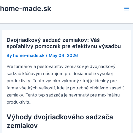
Skip
home-made.sk
to
Ma
content
Me
Dvojriadkový sadzač zemiakov: Váš
spoľahlivý pomocník pre efektívnu výsadbu
By
home-made.sk
/
May 04, 2026
Pre farmárov a pestovateľov zemiakov je dvojriadkový
sadzač kľúčovým nástrojom pre dosiahnutie vysokej
produktivity. Tento vysoko výkonný stroj je ideálny pre
farmy všetkých veľkostí, kde je potrebné efektívne zasadiť
zemiaky. Tento typ sadzača je navrhnutý pre maximálnu
produktivitu.
Výhody dvojriadkového sadzača
zemiakov