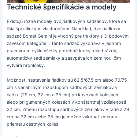
Technické špecifikácie a modely
Existujú rôzne modely dvojriadkových sadzačov, ktoré sa
líšia špecifickými vlastnosťami. Napríklad, dvojriadkový
sadzač Bomet Gemini je vhodný pre traktory s 3-bodovým
závesom kategórie I. Tento sadzač vykonáva v jednom
pracovnom cykle všetky potrebné kroky: orie brázdy,
automaticky sadí zemiaky a zasypáva ich zeminou, čím
vytvára hrbolčeky.
Možnosti nastavenia riadkov sú 62,5/67,5 cm alebo 70/75
cm s variabilným rozostupom sadbových zemiakov v
riadku (29 cm, 32 cm a 35 cm) pri kovových kolesách,
alebo pri gumenných kolesách v konštantnej vzdialenosti
32 cm. Zmenu rozostupu sadbových zemiakov v rade z 29
cm na 32 cm alebo 35 cm je možné vykonať zmenou
priemeru cestných kolies.