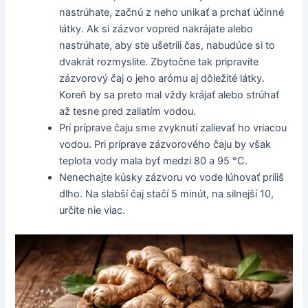
nastrúhate, začnú z neho unikať a prchať účinné
látky. Ak si zázvor vopred nakrájate alebo
nastrúhate, aby ste ušetrili čas, nabudúce si to
dvakrát rozmyslite. Zbytočne tak pripravíte
zázvorový čaj o jeho arómu aj dôležité látky.
Koreň by sa preto mal vždy krájať alebo strúhať
až tesne pred zaliatím vodou.
Pri príprave čaju sme zvyknutí zalievať ho vriacou
vodou. Pri príprave zázvorového čaju by však
teplota vody mala byť medzi 80 a 95 °C.
Nenechajte kúsky zázvoru vo vode lúhovať príliš
dlho. Na slabší čaj stačí 5 minút, na silnejší 10,
určite nie viac.