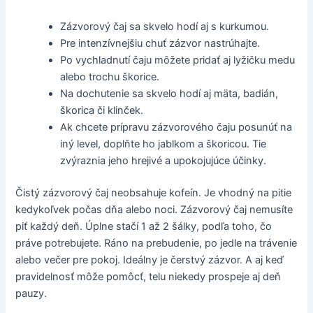
Zázvorový čaj sa skvelo hodí aj s kurkumou.
Pre intenzívnejšiu chuť zázvor nastrúhajte.
Po vychladnutí čaju môžete pridať aj lyžičku medu
alebo trochu škorice.
Na dochutenie sa skvelo hodí aj mäta, badián,
škorica či klinček.
Ak chcete prípravu zázvorového čaju posunúť na
iný level, doplňte ho jablkom a škoricou. Tie
zvýraznia jeho hrejivé a upokojujúce účinky.
Čistý zázvorový čaj neobsahuje kofeín. Je vhodný na pitie
kedykoľvek počas dňa alebo noci. Zázvorový čaj nemusíte
piť každý deň. Úplne stačí 1 až 2 šálky, podľa toho, čo
práve potrebujete. Ráno na prebudenie, po jedle na trávenie
alebo večer pre pokoj. Ideálny je čerstvý zázvor. A aj keď
pravidelnosť môže pomôcť, telu niekedy prospeje aj deň
pauzy.