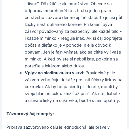
„divne“. Dôležité je ale množstvo. Obecne sa
odporúča nepřehánět to: zhruba jeden gram
čerstvého zázvoru denne úplně stačí. To je asi půl
lžičky nastrouhaného kořene. Pri kojení býva
zázvor považovaný za bezpečný, ale každé telo -
i každé miminko - reaguje inak. Ak si čaj doprajete
občas a dieťatko je v pohode, nie je dôvod k
obavám. Jen je fajn vnímať, ako sa cítite vy i vaše
miminko. A keď by ste si neboli isté, pokojne sa
poraďte s lekárom alebo dulou.
Vplyv na hladinu cukru v krvi:
Pravidelné pitie
zázvorového čaju dokáže posilniť účinky liekov na
cukrovku. Ak by ho pacienti pili denne, mohli by
svoju hladinu cukru znížiť až príliš. Ak ste diabetik
a užívate lieky na cukrovku, buďte s ním opatrný.
Zázvorový čaj recepty:
Príprava zázvorového čaju je jednoduchá, ale práve v