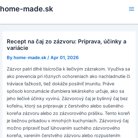
Skip
home-made.sk
to
Ma
content
Me
Recept na čaj zo zázvoru: Príprava, účinky a
variácie
By
home-made.sk
/
Apr 01, 2026
Zázvor patrí dlhé tisícročia k liečivým zázrakom. Využíva sa
ako prevencia pri rôznych ochoreniach ako nachladnutie či
tráviace ťažkosti, tiež dokáže posilniť imunitu. Práve
spôsob konzumácie ďumbiera lekárskeho určuje, ako sa
jeho liečivé účinky vyvinú. Zázvorový čaj je bylinný čaj bez
kofeínu, ktorý sa pripravuje z čerstvého alebo sušeného
koreňa zázvoru alebo zo zázvorového prášku. Tento koreň
je bežnou prísadou v mnohých kuchyniach. Zázvorový čaj
možno pripraviť buď lúhovaním suchého zázvorového
koreňa, varením čerstvého zázvoru alebo rozpustením