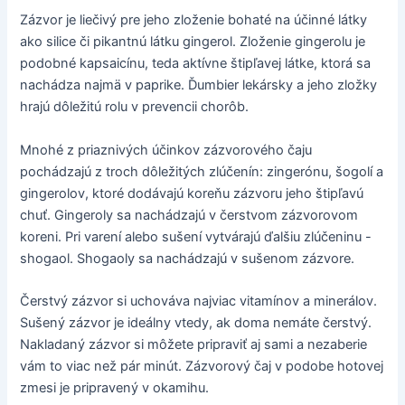
Zázvor je liečivý pre jeho zloženie bohaté na účinné látky
ako silice či pikantnú látku gingerol. Zloženie gingerolu je
podobné kapsaicínu, teda aktívne štipľavej látke, ktorá sa
nachádza najmä v paprike. Ďumbier lekársky a jeho zložky
hrajú dôležitú rolu v prevencii chorôb.
Mnohé z priaznivých účinkov zázvorového čaju
pochádzajú z troch dôležitých zlúčenín: zingerónu, šogolí a
gingerolov, ktoré dodávajú koreňu zázvoru jeho štipľavú
chuť. Gingeroly sa nachádzajú v čerstvom zázvorovom
koreni. Pri varení alebo sušení vytvárajú ďalšiu zlúčeninu -
shogaol. Shogaoly sa nachádzajú v sušenom zázvore.
Čerstvý zázvor si uchováva najviac vitamínov a minerálov.
Sušený zázvor je ideálny vtedy, ak doma nemáte čerstvý.
Nakladaný zázvor si môžete pripraviť aj sami a nezaberie
vám to viac než pár minút. Zázvorový čaj v podobe hotovej
zmesi je pripravený v okamihu.