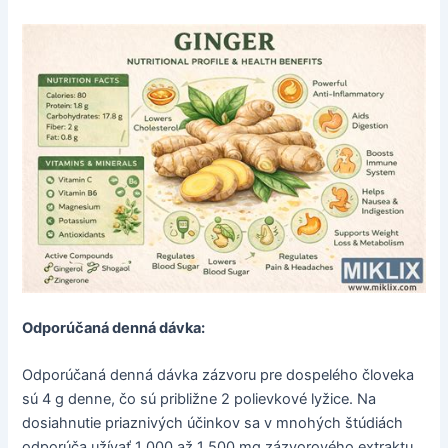
Odporúčaná denná dávka:
Odporúčaná denná dávka zázvoru pre dospelého človeka
sú 4 g denne, čo sú približne 2 polievkové lyžice. Na
dosiahnutie priaznivých účinkov sa v mnohých štúdiách
odporúča užívať 1 000 až 1 500 mg zázvorového extraktu