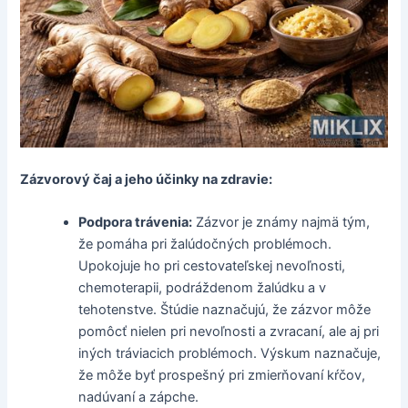
Zázvorový čaj a jeho účinky na zdravie:
Podpora trávenia:
Zázvor je známy najmä tým,
že pomáha pri žalúdočných problémoch.
Upokojuje ho pri cestovateľskej nevoľnosti,
chemoterapii, podráždenom žalúdku a v
tehotenstve. Štúdie naznačujú, že zázvor môže
pomôcť nielen pri nevoľnosti a zvracaní, ale aj pri
iných tráviacich problémoch. Výskum naznačuje,
že môže byť prospešný pri zmierňovaní kŕčov,
nadúvaní a zápche.