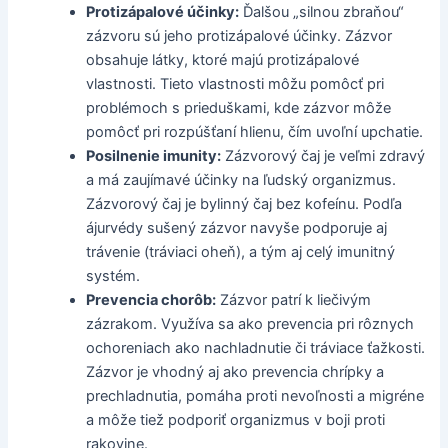
Protizápalové účinky:
Ďalšou „silnou zbraňou“
zázvoru sú jeho protizápalové účinky. Zázvor
obsahuje látky, ktoré majú protizápalové
vlastnosti. Tieto vlastnosti môžu pomôcť pri
problémoch s prieduškami, kde zázvor môže
pomôcť pri rozpúšťaní hlienu, čím uvoľní upchatie.
Posilnenie imunity:
Zázvorový čaj je veľmi zdravý
a má zaujímavé účinky na ľudský organizmus.
Zázvorový čaj je bylinný čaj bez kofeínu. Podľa
ájurvédy sušený zázvor navyše podporuje aj
trávenie (tráviaci oheň), a tým aj celý imunitný
systém.
Prevencia chorôb:
Zázvor patrí k liečivým
zázrakom. Využíva sa ako prevencia pri rôznych
ochoreniach ako nachladnutie či tráviace ťažkosti.
Zázvor je vhodný aj ako prevencia chrípky a
prechladnutia, pomáha proti nevoľnosti a migréne
a môže tiež podporiť organizmus v boji proti
rakovine.