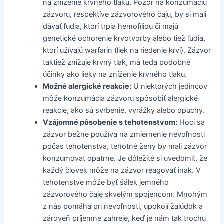
na zníženie krvného tlaku. Pozor na konzumáciu
zázvoru, respektíve zázvorového čaju, by si mali
dávať ľudia, ktorí trpia hemofíliou či majú
genetické ochorenie krvotvorby alebo tiež ľudia,
ktorí užívajú warfarin (liek na riedenie krvi). Zázvor
taktiež znižuje krvný tlak, má teda podobné
účinky ako lieky na zníženie krvného tlaku.
Možné alergické reakcie:
U niektorých jedincov
môže konzumácia zázvoru spôsobiť alergické
reakcie, ako sú svrbenie, vyrážky alebo opuchy.
Vzájomné pôsobenie s tehotenstvom:
Hoci sa
zázvor bežne používa na zmiernenie nevoľnosti
počas tehotenstva, tehotné ženy by mali zázvor
konzumovať opatrne. Je dôležité si uvedomiť, že
každý človek môže na zázvor reagovať inak. V
tehotenstve môže byť šálek jemného
zázvorového čaje skvelým spojencom. Mnohým
z nás pomáha pri nevoľnosti, upokojí žalúdok a
zároveň príjemne zahreje, keď je nám tak trochu