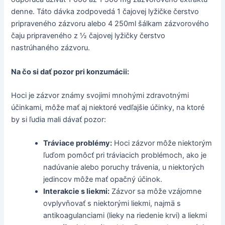
denne. Táto dávka zodpovedá 1 čajovej lyžičke čerstvo
pripraveného zázvoru alebo 4 250ml šálkam zázvorového
čaju pripraveného z ½ čajovej lyžičky čerstvo
nastrúhaného zázvoru.
Na čo si dať pozor pri konzumácii:
Hoci je zázvor známy svojimi mnohými zdravotnými
účinkami, môže mať aj niektoré vedľajšie účinky, na ktoré
by si ľudia mali dávať pozor:
Tráviace problémy:
Hoci zázvor môže niektorým
ľuďom pomôcť pri tráviacich problémoch, ako je
nadúvanie alebo poruchy trávenia, u niektorých
jedincov môže mať opačný účinok.
Interakcie s liekmi:
Zázvor sa môže vzájomne
ovplyvňovať s niektorými liekmi, najmä s
antikoagulanciami (lieky na riedenie krvi) a liekmi