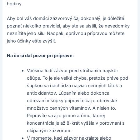
hodiny.
Aby bol váš domáci zázvorový čaj dokonalý, je dôležité
poznať niekoľko pravidiel, aby ste sa uistili, že nevedomky
neznížite jeho silu. Naopak, správnou prípravou môžete
jeho účinky ešte zvýšiť.
Na čo si dať pozor pri príprave:
Väčšina ľudí zázvor pred strúhaním najskôr
ošúpe. To je ale veľká chyba, pretože práve pod
šupkou sa nachádza najviac cenných látok a
antioxidantov. Lúpaním alebo dokonca
odrezaním šupky pripravíte čaj o obrovské
množstvo cenných vitamínov. A nielen to.
Pripravíte sa aj o jemnú arómu, ktorej
koncentrácia je až 8-krát vyššia v porovnaní s
olúpaným zázvorom.
V momente, keď zázvor nakrájate alebo