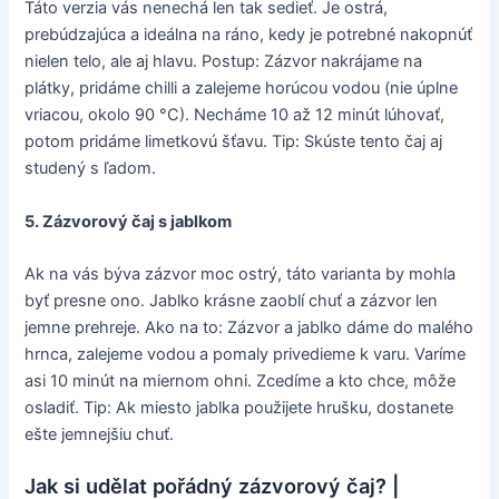
Táto verzia vás nenechá len tak sedieť. Je ostrá,
prebúdzajúca a ideálna na ráno, kedy je potrebné nakopnúť
nielen telo, ale aj hlavu. Postup: Zázvor nakrájame na
plátky, pridáme chilli a zalejeme horúcou vodou (nie úplne
vriacou, okolo 90 °C). Necháme 10 až 12 minút lúhovať,
potom pridáme limetkovú šťavu. Tip: Skúste tento čaj aj
studený s ľadom.
5. Zázvorový čaj s jablkom
Ak na vás býva zázvor moc ostrý, táto varianta by mohla
byť presne ono. Jablko krásne zaoblí chuť a zázvor len
jemne prehreje. Ako na to: Zázvor a jablko dáme do malého
hrnca, zalejeme vodou a pomaly privedieme k varu. Varíme
asi 10 minút na miernom ohni. Zcedíme a kto chce, môže
osladiť. Tip: Ak miesto jablka použijete hrušku, dostanete
ešte jemnejšiu chuť.
Jak si udělat pořádný zázvorový čaj? |