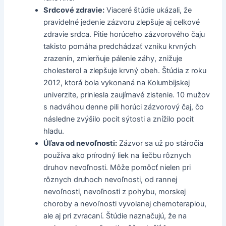
Srdcové zdravie:
Viaceré štúdie ukázali, že
pravidelné jedenie zázvoru zlepšuje aj celkové
zdravie srdca. Pitie horúceho zázvorového čaju
takisto pomáha predchádzať vzniku krvných
zrazenín, zmierňuje pálenie záhy, znižuje
cholesterol a zlepšuje krvný obeh. Štúdia z roku
2012, ktorá bola vykonaná na Kolumbijskej
univerzite, priniesla zaujímavé zistenie. 10 mužov
s nadváhou denne pili horúci zázvorový čaj, čo
následne zvýšilo pocit sýtosti a znížilo pocit
hladu.
Úľava od nevoľnosti:
Zázvor sa už po stáročia
používa ako prírodný liek na liečbu rôznych
druhov nevoľnosti. Môže pomôcť nielen pri
rôznych druhoch nevoľnosti, od rannej
nevoľnosti, nevoľnosti z pohybu, morskej
choroby a nevoľnosti vyvolanej chemoterapiou,
ale aj pri zvracaní. Štúdie naznačujú, že na