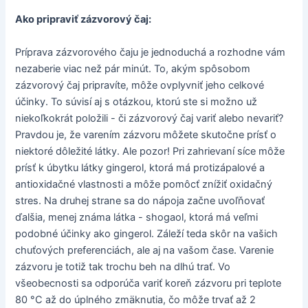
Ako pripraviť zázvorový čaj:
Príprava zázvorového čaju je jednoduchá a rozhodne vám
nezaberie viac než pár minút. To, akým spôsobom
zázvorový čaj pripravíte, môže ovplyvniť jeho celkové
účinky. To súvisí aj s otázkou, ktorú ste si možno už
niekoľkokrát položili - či zázvorový čaj variť alebo nevariť?
Pravdou je, že varením zázvoru môžete skutočne prísť o
niektoré dôležité látky. Ale pozor! Pri zahrievaní síce môže
prísť k úbytku látky gingerol, ktorá má protizápalové a
antioxidačné vlastnosti a môže pomôcť znížiť oxidačný
stres. Na druhej strane sa do nápoja začne uvoľňovať
ďalšia, menej známa látka - shogaol, ktorá má veľmi
podobné účinky ako gingerol. Záleží teda skôr na vašich
chuťových preferenciách, ale aj na vašom čase. Varenie
zázvoru je totiž tak trochu beh na dlhú trať. Vo
všeobecnosti sa odporúča variť koreň zázvoru pri teplote
80 °C až do úplného zmäknutia, čo môže trvať až 2