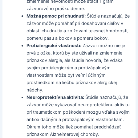
zmiernenie nevoľnosti môže stačiť 1 gram
zázvorového prášku denne.
Možná pomoc pri chudnutí:
Štúdie naznačujú, že
zázvor môže pomáhať pri dosahovaní cieľov v
oblasti chudnutia a znižovaní telesnej hmotnosti,
pomeru pásu a bokov a pomeru bokov.
Protialergické vlastnosti:
Zázvor možno nie je
prvá zložka, ktorú by ste užívali na zmiernenie
príznakov alergie, ale štúdie hovoria, že vďaka
svojim protialergickým a protizápalovým
vlastnostiam môže byť veľmi účinným
prostriedkom na liečbu príznakov alergickej
nádchy.
Neuroprotektívna aktivita:
Štúdie naznačujú, že
zázvor môže vykazovať neuroprotektívnu aktivitu
pri traumatickom poškodení mozgu vďaka svojim
antioxidačným a protizápalovým vlastnostiam.
Okrem toho môže tiež pomáhať predchádzať
príznakom Alzheimerovej choroby.