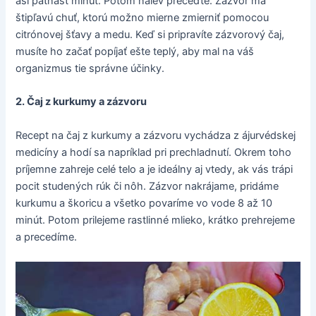
asi pätnásť minút. Potom nálev preceďte. Zázvor má
štipľavú chuť, ktorú možno mierne zmierniť pomocou
citrónovej šťavy a medu. Keď si pripravíte zázvorový čaj,
musíte ho začať popíjať ešte teplý, aby mal na váš
organizmus tie správne účinky.
2. Čaj z kurkumy a zázvoru
Recept na čaj z kurkumy a zázvoru vychádza z ájurvédskej
medicíny a hodí sa napríklad pri prechladnutí. Okrem toho
príjemne zahreje celé telo a je ideálny aj vtedy, ak vás trápi
pocit studených rúk či nôh. Zázvor nakrájame, pridáme
kurkumu a škoricu a všetko povaríme vo vode 8 až 10
minút. Potom prilejeme rastlinné mlieko, krátko prehrejeme
a precedíme.