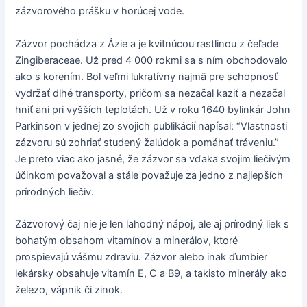
zázvorového prášku v horúcej vode.
Zázvor pochádza z Ázie a je kvitnúcou rastlinou z čeľade
Zingiberaceae. Už pred 4 000 rokmi sa s ním obchodovalo
ako s korením. Bol veľmi lukratívny najmä pre schopnosť
vydržať dlhé transporty, pričom sa nezačal kaziť a nezačal
hniť ani pri vyšších teplotách. Už v roku 1640 bylinkár John
Parkinson v jednej zo svojich publikácií napísal: “Vlastnosti
zázvoru sú zohriať studený žalúdok a pomáhať tráveniu.”
Je preto viac ako jasné, že zázvor sa vďaka svojim liečivým
účinkom považoval a stále považuje za jedno z najlepších
prírodných liečiv.
Zázvorový čaj nie je len lahodný nápoj, ale aj prírodný liek s
bohatým obsahom vitamínov a minerálov, ktoré
prospievajú vášmu zdraviu. Zázvor alebo inak ďumbier
lekársky obsahuje vitamín E, C a B9, a takisto minerály ako
železo, vápnik či zinok.