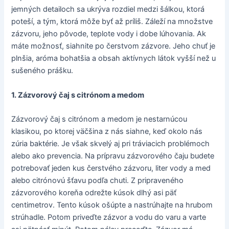
jemných detailoch sa ukrýva rozdiel medzi šálkou, ktorá
poteší, a tým, ktorá môže byť až príliš. Záleží na množstve
zázvoru, jeho pôvode, teplote vody i dobe lúhovania. Ak
máte možnosť, siahnite po čerstvom zázvore. Jeho chuť je
plnšia, aróma bohatšia a obsah aktívnych látok vyšší než u
sušeného prášku.
1. Zázvorový čaj s citrónom a medom
Zázvorový čaj s citrónom a medom je nestarnúcou
klasikou, po ktorej väčšina z nás siahne, keď okolo nás
zúria baktérie. Je však skvelý aj pri tráviacich problémoch
alebo ako prevencia. Na prípravu zázvorového čaju budete
potrebovať jeden kus čerstvého zázvoru, liter vody a med
alebo citrónovú šťavu podľa chuti. Z pripraveného
zázvorového koreňa odrežte kúsok dlhý asi päť
centimetrov. Tento kúsok ošúpte a nastrúhajte na hrubom
strúhadle. Potom priveďte zázvor a vodu do varu a varte