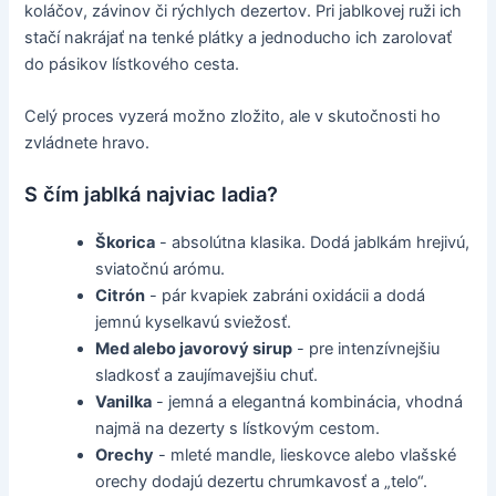
koláčov, závinov či rýchlych dezertov. Pri jablkovej ruži ich
stačí nakrájať na tenké plátky a jednoducho ich zarolovať
do pásikov lístkového cesta.
Celý proces vyzerá možno zložito, ale v skutočnosti ho
zvládnete hravo.
S čím jablká najviac ladia?
Škorica
- absolútna klasika. Dodá jablkám hrejivú,
sviatočnú arómu.
Citrón
- pár kvapiek zabráni oxidácii a dodá
jemnú kyselkavú sviežosť.
Med alebo javorový sirup
- pre intenzívnejšiu
sladkosť a zaujímavejšiu chuť.
Vanilka
- jemná a elegantná kombinácia, vhodná
najmä na dezerty s lístkovým cestom.
Orechy
- mleté mandle, lieskovce alebo vlašské
orechy dodajú dezertu chrumkavosť a „telo“.