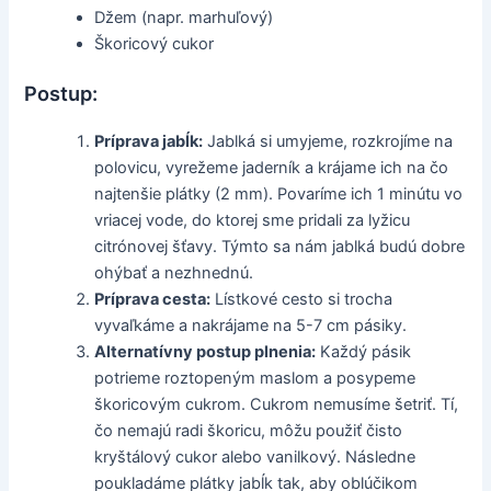
Džem (napr. marhuľový)
Škoricový cukor
Postup:
Príprava jabĺk:
Jablká si umyjeme, rozkrojíme na
polovicu, vyrežeme jaderník a krájame ich na čo
najtenšie plátky (2 mm). Povaríme ich 1 minútu vo
vriacej vode, do ktorej sme pridali za lyžicu
citrónovej šťavy. Týmto sa nám jablká budú dobre
ohýbať a nezhnednú.
Príprava cesta:
Lístkové cesto si trocha
vyvaľkáme a nakrájame na 5-7 cm pásiky.
Alternatívny postup plnenia:
Každý pásik
potrieme roztopeným maslom a posypeme
škoricovým cukrom. Cukrom nemusíme šetriť. Tí,
čo nemajú radi škoricu, môžu použiť čisto
kryštálový cukor alebo vanilkový. Následne
poukladáme plátky jabĺk tak, aby oblúčikom