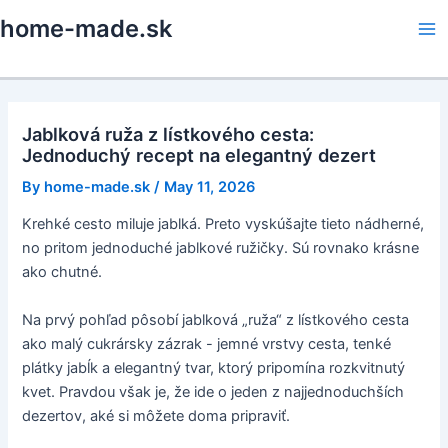
Skip
home-made.sk
to
Ma
content
Me
Jablková ruža z lístkového cesta:
Jednoduchý recept na elegantný dezert
By
home-made.sk
/
May 11, 2026
Krehké cesto miluje jablká. Preto vyskúšajte tieto nádherné,
no pritom jednoduché jablkové ružičky. Sú rovnako krásne
ako chutné.
Na prvý pohľad pôsobí jablková „ruža“ z lístkového cesta
ako malý cukrársky zázrak - jemné vrstvy cesta, tenké
plátky jabĺk a elegantný tvar, ktorý pripomína rozkvitnutý
kvet. Pravdou však je, že ide o jeden z najjednoduchších
dezertov, aké si môžete doma pripraviť.