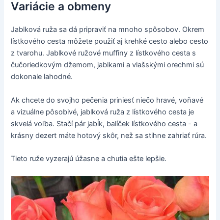
Variácie a obmeny
Jablková ruža sa dá pripraviť na mnoho spôsobov. Okrem
lístkového cesta môžete použiť aj krehké cesto alebo cesto
z tvarohu. Jablkové ružové muffiny z lístkového cesta s
čučoriedkovým džemom, jablkami a vlašskými orechmi sú
dokonale lahodné.
Ak chcete do svojho pečenia priniesť niečo hravé, voňavé
a vizuálne pôsobivé, jablková ruža z lístkového cesta je
skvelá voľba. Stačí pár jabĺk, balíček lístkového cesta - a
krásny dezert máte hotový skôr, než sa stihne zahriať rúra.
Tieto ruže vyzerajú úžasne a chutia ešte lepšie.