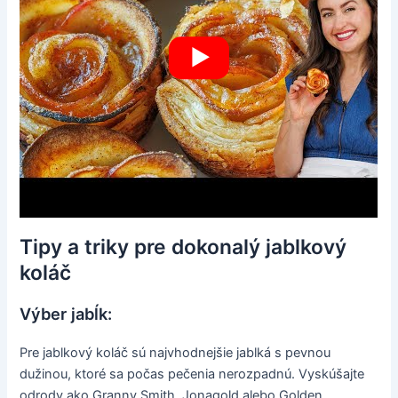
Tipy a triky pre dokonalý jablkový
koláč
Výber jabĺk:
Pre jablkový koláč sú najvhodnejšie jablká s pevnou
dužinou, ktoré sa počas pečenia nerozpadnú. Vyskúšajte
odrody ako Granny Smith, Jonagold alebo Golden