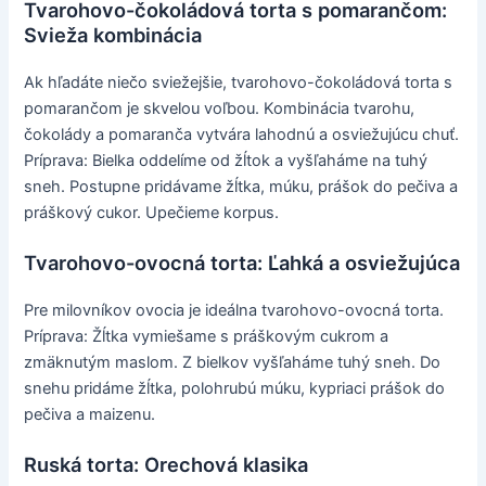
Tvarohovo-čokoládová torta s pomarančom:
Svieža kombinácia
Ak hľadáte niečo sviežejšie, tvarohovo-čokoládová torta s
pomarančom je skvelou voľbou. Kombinácia tvarohu,
čokolády a pomaranča vytvára lahodnú a osviežujúcu chuť.
Príprava: Bielka oddelíme od žĺtok a vyšľaháme na tuhý
sneh. Postupne pridávame žĺtka, múku, prášok do pečiva a
práškový cukor. Upečieme korpus.
Tvarohovo-ovocná torta: Ľahká a osviežujúca
Pre milovníkov ovocia je ideálna tvarohovo-ovocná torta.
Príprava: Žĺtka vymiešame s práškovým cukrom a
zmäknutým maslom. Z bielkov vyšľaháme tuhý sneh. Do
snehu pridáme žĺtka, polohrubú múku, kypriaci prášok do
pečiva a maizenu.
Ruská torta: Orechová klasika