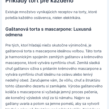
Príklady tort pre každého
Existuje množstvo vynikajúcich receptov na torty, ktoré
potešia každého oslávenca, nielen elektrikára.
Gaštanová torta s mascarpone: Luxusná
odmena
Pre tých, ktorí hľadajú niečo skutočne výnimočné, je
gaštanová torta s mascarpone ideálnou voľbou. Táto torta
je harmonickým spojením zemitých gaštanov a krémového
mascarpone, ktoré vytvára symfóniu chutí. Zemitá sladká
chuť gaštanov ožíva s pridaním krémového mascarpone a
vytvára symfóniu chutí ideálnu na oslavu alebo lenivý
nedeľný obed. Zaručujeme vám, že vôňu, chuť a štruktúru
tohto úžasného dezertu si zamilujete. Výroba gaštanového
koláča s mascarpone si vyžaduje jemný proces pečenia,
ale konečný výsledok stojí za tú námahu. Najprv sa
gaštany uvaria a potom sa jemne pomelú, aby sa vytvoril