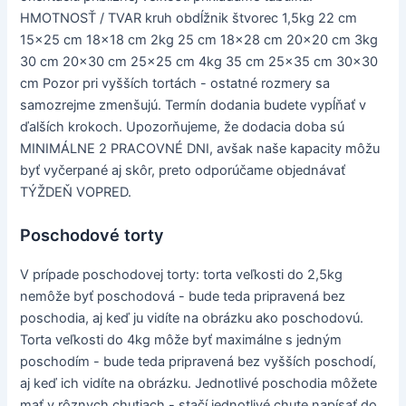
HMOTNOSŤ / TVAR kruh obdĺžnik štvorec 1,5kg 22 cm
15x25 cm 18x18 cm 2kg 25 cm 18x28 cm 20x20 cm 3kg
30 cm 20x30 cm 25x25 cm 4kg 35 cm 25x35 cm 30x30
cm Pozor pri vyšších tortách - ostatné rozmery sa
samozrejme zmenšujú. Termín dodania budete vypĺňať v
ďalších krokoch. Upozorňujeme, že dodacia doba sú
MINIMÁLNE 2 PRACOVNÉ DNI, avšak naše kapacity môžu
byť vyčerpané aj skôr, preto odporúčame objednávať
TÝŽDEŇ VOPRED.
Poschodové torty
V prípade poschodovej torty: torta veľkosti do 2,5kg
nemôže byť poschodová - bude teda pripravená bez
poschodia, aj keď ju vidíte na obrázku ako poschodovú.
Torta veľkosti do 4kg môže byť maximálne s jedným
poschodím - bude teda pripravená bez vyšších poschodí,
aj keď ich vidíte na obrázku. Jednotlivé poschodia môžete
mať v rôznych chutiach - stačí jednotlivé chute napísať do