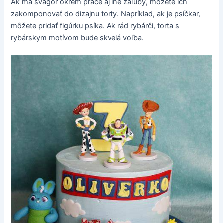
Ak má švagor okrem práce aj iné záľuby, môžete ich
zakomponovať do dizajnu torty. Napríklad, ak je psíčkar,
môžete pridať figúrku psíka. Ak rád rybárči, torta s
rybárskym motívom bude skvelá voľba.