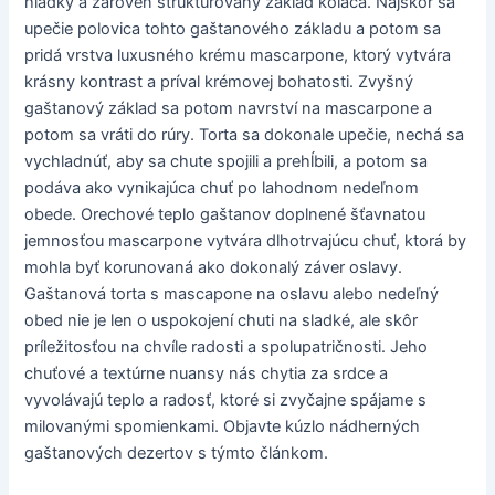
hladký a zároveň štruktúrovaný základ koláča. Najskôr sa
upečie polovica tohto gaštanového základu a potom sa
pridá vrstva luxusného krému mascarpone, ktorý vytvára
krásny kontrast a príval krémovej bohatosti. Zvyšný
gaštanový základ sa potom navrství na mascarpone a
potom sa vráti do rúry. Torta sa dokonale upečie, nechá sa
vychladnúť, aby sa chute spojili a prehĺbili, a potom sa
podáva ako vynikajúca chuť po lahodnom nedeľnom
obede. Orechové teplo gaštanov doplnené šťavnatou
jemnosťou mascarpone vytvára dlhotrvajúcu chuť, ktorá by
mohla byť korunovaná ako dokonalý záver oslavy.
Gaštanová torta s mascapone na oslavu alebo nedeľný
obed nie je len o uspokojení chuti na sladké, ale skôr
príležitosťou na chvíle radosti a spolupatričnosti. Jeho
chuťové a textúrne nuansy nás chytia za srdce a
vyvolávajú teplo a radosť, ktoré si zvyčajne spájame s
milovanými spomienkami. Objavte kúzlo nádherných
gaštanových dezertov s týmto článkom.