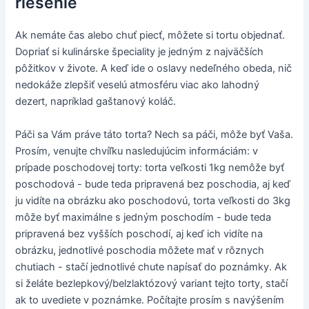
riešenie
Ak nemáte čas alebo chuť piecť, môžete si tortu objednať.
Dopriať si kulinárske špeciality je jedným z najväčších
pôžitkov v živote. A keď ide o oslavy nedeľného obeda, nič
nedokáže zlepšiť veselú atmosféru viac ako lahodný
dezert, napríklad gaštanový koláč.
Páči sa Vám práve táto torta? Nech sa páči, môže byť Vaša.
Prosím, venujte chvíľku nasledujúcim informáciám: v
prípade poschodovej torty: torta veľkosti 1kg nemôže byť
poschodová - bude teda pripravená bez poschodia, aj keď
ju vidíte na obrázku ako poschodovú, torta veľkosti do 3kg
môže byť maximálne s jedným poschodím - bude teda
pripravená bez vyšších poschodí, aj keď ich vidíte na
obrázku, jednotlivé poschodia môžete mať v rôznych
chutiach - stačí jednotlivé chute napísať do poznámky. Ak
si želáte bezlepkový/belzlaktózový variant tejto torty, stačí
ak to uvediete v poznámke. Počítajte prosím s navýšením