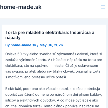
Skip
home-made.sk
to
Ma
content
Me
Torta pre mladého elektrikára: Inšpirácia a
nápady
By
home-made.sk
/
May 06, 2026
Oslava 50-tky alebo svadba sú významné udalosti, ktoré si
zaslúžia výnimočnú tortu. Ak hľadáte inšpiráciu na tortu pre
elektrikára, ste na správnom mieste. Či už je oslávencom
váš švagor, priateľ, alebo iný blízky človek, originálna torta
s motívom jeho profesie určite poteší.
Elektrikári, podobne ako všetci ostatní, si občas potrebujú
dopriať zaslúženú odmenu po náročnom dni plnom káblov,
ističov a elektrických obvodov. A čo môže byť lepšie ako
chutná, domáca torta? Tento článok ponúka inšpiráciu na