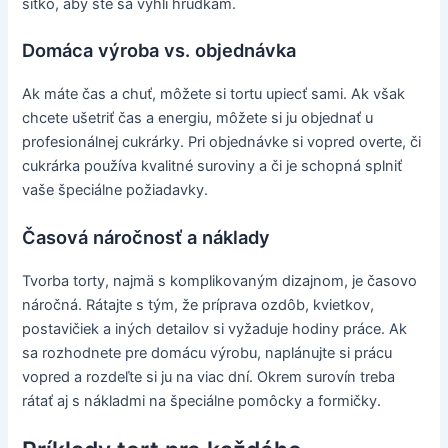
sitko, aby ste sa vyhli hrudkám.
Domáca výroba vs. objednávka
Ak máte čas a chuť, môžete si tortu upiecť sami. Ak však
chcete ušetriť čas a energiu, môžete si ju objednať u
profesionálnej cukrárky. Pri objednávke si vopred overte, či
cukrárka používa kvalitné suroviny a či je schopná splniť
vaše špeciálne požiadavky.
Časová náročnosť a náklady
Tvorba torty, najmä s komplikovaným dizajnom, je časovo
náročná. Rátajte s tým, že príprava ozdôb, kvietkov,
postavičiek a iných detailov si vyžaduje hodiny práce. Ak
sa rozhodnete pre domácu výrobu, naplánujte si prácu
vopred a rozdeľte si ju na viac dní. Okrem surovín treba
rátať aj s nákladmi na špeciálne pomôcky a formičky.