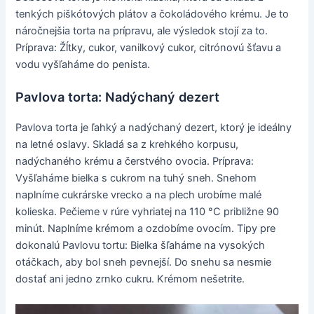
tenkých piškótových plátov a čokoládového krému. Je to
náročnejšia torta na prípravu, ale výsledok stojí za to.
Príprava: Žĺtky, cukor, vanilkový cukor, citrónovú šťavu a
vodu vyšľaháme do penista.
Pavlova torta: Nadýchaný dezert
Pavlova torta je ľahký a nadýchaný dezert, ktorý je ideálny
na letné oslavy. Skladá sa z krehkého korpusu,
nadýchaného krému a čerstvého ovocia. Príprava:
Vyšľaháme bielka s cukrom na tuhý sneh. Snehom
naplníme cukrárske vrecko a na plech urobíme malé
kolieska. Pečieme v rúre vyhriatej na 110 °C približne 90
minút. Naplníme krémom a ozdobíme ovocím. Tipy pre
dokonalú Pavlovu tortu: Bielka šľaháme na vysokých
otáčkach, aby bol sneh pevnejší. Do snehu sa nesmie
dostať ani jedno zrnko cukru. Krémom nešetrite.