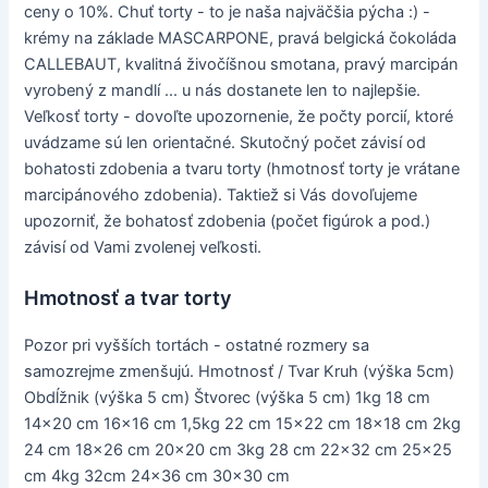
ceny o 10%. Chuť torty - to je naša najväčšia pýcha :) -
krémy na základe MASCARPONE, pravá belgická čokoláda
CALLEBAUT, kvalitná živočíšnou smotana, pravý marcipán
vyrobený z mandlí ... u nás dostanete len to najlepšie.
Veľkosť torty - dovoľte upozornenie, že počty porcií, ktoré
uvádzame sú len orientačné. Skutočný počet závisí od
bohatosti zdobenia a tvaru torty (hmotnosť torty je vrátane
marcipánového zdobenia). Taktiež si Vás dovoľujeme
upozorniť, že bohatosť zdobenia (počet figúrok a pod.)
závisí od Vami zvolenej veľkosti.
Hmotnosť a tvar torty
Pozor pri vyšších tortách - ostatné rozmery sa
samozrejme zmenšujú. Hmotnosť / Tvar Kruh (výška 5cm)
Obdĺžnik (výška 5 cm) Štvorec (výška 5 cm) 1kg 18 cm
14x20 cm 16x16 cm 1,5kg 22 cm 15x22 cm 18x18 cm 2kg
24 cm 18x26 cm 20x20 cm 3kg 28 cm 22x32 cm 25x25
cm 4kg 32cm 24x36 cm 30x30 cm