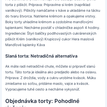
torta z piškót. Príprava: Pripravíme si krém (napríklad
vanilkový). Piškóty namáčame v káve a ukladáme na tácku
do tvaru štvorca. Natrieme krémom a opakujeme vrstvy.
Boky torty uhladíme krémom a ozdobíme mandľovými
lupienkami. Necháme postáť v chladničke aspoň 4 hodiny.
Ingrediencie: Štyri balíčky podlhovastých cukrárenských
piškót Krém (vanilkový) Krupicový cukor Hera maslová
Mandľové lupienky Káva
Slaná torta: Netradičná alternatíva
Ak máte radi netradičné chute, môžete si pripraviť slanú
tortu. Táto torta je ideálna ako predjedlo alebo na oslavu.
Príprava: Z droždia, vody a cukru urobíme kvások. Múku
zmiešame so soľou, pridáme maslo, vajce a kvások.
Vypracujeme tuhé cesto a necháme vykysnúť.
Objednávka torty: Pohodlné