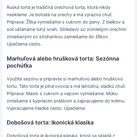
Ruská torta je tradičná orechová torta, ktorá nikdy
nesklame. Je bohatá na orechy a má výraznú chuť.
Príprava: Žĺtka vymiešame s cukrom do peny. Z bielkov a
soli ušľaháme tuhý sneh. Striedavo so zomletými orechmi
zmiešanými so strúhankou zamiešame do žĺtkov.
Upečieme cesto.
Marhuľová alebo hrušková torta: Sezónna
pochúťka
Využite sezónu a pripravte si marhuľovú alebo hruškovú
tortu. Táto torta je plná ovocia a má lahodnú, sladkú chuť.
Príprava: Maslo s cukrom a vajcom vymiešame. Múku
zmiešame s kypriacim práškom a zapracujeme do krému.
Vypracujeme hladké cesto. Upečieme.
Dobošová torta: Ikonická klasika
Dobošová torta je ikonická klasika, ktorá sa skladá z