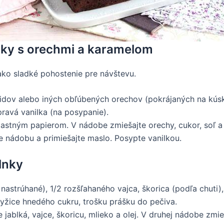
lnky s orechmi a karamelom
 ako sladké pohostenie pre návštevu.
idov alebo iných obľúbených orechov (pokrájaných na kúsky)
pravá vanilka (na posypanie).
stným papierom. V nádobe zmiešajte orechy, cukor, soľ a c
te nádobu a primiešajte maslo. Posypte vanilkou.
lnky
nastrúhané), 1/2 rozšľahaného vajca, škorica (podľa chuti), 1
lyžice hnedého cukru, trošku prášku do pečiva.
jablká, vajce, škoricu, mlieko a olej. V druhej nádobe zmi