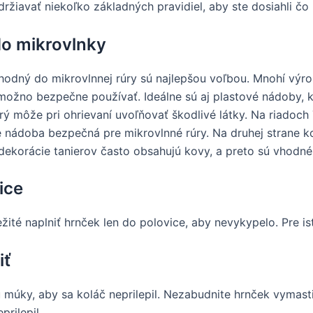
držiavať niekoľko základných pravidiel, aby ste dosiahli čo 
do mikrovlnky
hodný do mikrovlnnej rúry sú najlepšou voľbou. Mnohí výr
 možno bezpečne používať. Ideálne sú aj plastové nádoby,
orý môže pri ohrievaní uvoľňovať škodlivé látky. Na riadoc
je nádoba bezpečná pre mikrovlnné rúry. Na druhej strane 
ekorácie tanierov často obsahujú kovy, a preto sú vhodné
ice
žité naplniť hrnček len do polovice, aby nevykypelo. Pre is
iť
u múky, aby sa koláč neprilepil. Nezabudnite hrnček vymas
rilepil.