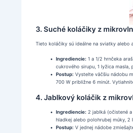
3. Suché koláčiky z mikrov
Tieto koláčiky sú ideálne na sviatky alebo
Ingrediencie:
1 a 1/2 hrnčeka araš
cukrového sirupu, 1 lyžica masla, 
Postup:
Vystelte väčšiu nádobu ma
700 W približne 6 minút. Vytiahni
4. Jablkový koláčik z mikrov
Ingrediencie:
2 jablká (očistené a 
hladkej alebo polohrubej múky, 2 
Postup:
V jednej nádobe zmiešajte 