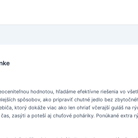
lnke
oceniteľnou hodnotou, hľadáme efektívne riešenia vo všetký
hlejších spôsobov, ako pripraviť chutné jedlo bez zbytočné
iča, ktorý dokáže viac ako len ohriať včerajší guláš na rý
o čas, zasýti a poteší aj chuťové poháriky. Ponúkané extra 