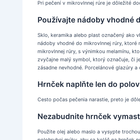
Pri pečení v mikrovlnnej rúre je dôležité do
Používajte nádoby vhodné 
Sklo, keramika alebo plast označený ako v
nádoby vhodné do mikrovlnnej rúry, ktoré
mikrovlnnej rúry, s výnimkou melamínu, kt
zvyčajne malý symbol, ktorý označuje, či 
zásadne nevhodné. Porcelánové glazúry a d
Hrnček naplňte len do polov
Cesto počas pečenia narastie, preto je dôle
Nezabudnite hrnček vymast
Použite olej alebo maslo a vysypte trocho
polohrubej múky, aby sa koláč na hrnček nep