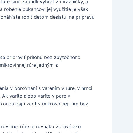
ktoré sme zabudli vybrať z mrazničky, a
a robenie pukancov, jej využitie je však
ponáhľate robiť deťom desiatu, na prípravu
ete pripraviť prílohu bez zbytočného
 mikrovlnnej rúre jedným z
renia v porovnaní s varením v rúre, v hrnci
. Ak varíte alebo varíte v pare v
onca dajú variť v mikrovlnnej rúre bez
krovlnnej rúre je rovnako zdravé ako