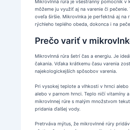
Mikrovlnná rúra je všestranný pomocník v k
môžeme ju využiť aj na varenie či pečenie. T
oveľa širšie. Mikrovlnka je perfektná aj n
rýchleho teplého obeda, dokonca i na peče
Prečo variť v mikrovln
Mikrovlnná rúra šetrí čas a energiu. Je id
čakania. Vďaka krátkemu času varenia zosta
najekologickejších spôsobov varenia.
Pri vysokej teplote a vlhkosti v hrnci alebo 
alebo v parnom hrnci. Teplo ničí vitamíny a 
mikrovlnnej rúre s malým množstvom tekuti
pridania ďalšej vody.
Pretrváva mýtus, že mikrovlnné rúry pridáva