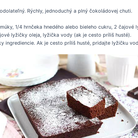
odolateľný. Rýchly, jednoduchý a plný čokoládovej chuti.
múky, 1/4 hrnčeka hnedého alebo bieleho cukru, 2 čajové ly
jové lyžičky oleja, lyžička vody (ak je cesto príliš husté).
 ingrediencie. Ak je cesto príliš husté, pridajte lyžičku vo