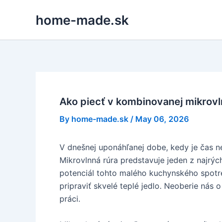
Skip
home-made.sk
to
content
Ako piecť v kombinovanej mikrov
By
home-made.sk
/
May 06, 2026
V dnešnej uponáhľanej dobe, kedy je čas ne
Mikrovlnná rúra predstavuje jeden z najrýc
potenciál tohto malého kuchynského spotreb
pripraviť skvelé teplé jedlo. Neoberie nás 
práci.