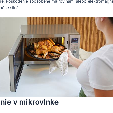
rúre. Poškodenie spôsobené mikrovlnami alebo elektromagne
očne silná.
nie v mikrovlnke