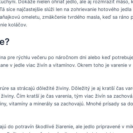
uchyni. Dokáže nielen ohriať jedlo, ale aj rozmraziť mäso, 
á síce najčastejšie slúži len na zohrievanie hotového jedla 
a raňajkovú omeletu, zmäkčenie tvrdého masla, keď sa ráno 
nie koláčov.
ke?
eálna pre rýchlu večeru po náročnom dni alebo keď potrebuj
ne v jedle viac živín a vitamínov. Okrem toho je varenie v
rúre sa strácajú dôležité živiny. Dôležitý je aj kratší čas va
živiny. Čím kratší je čas varenia, tým viac živín sa zachová
ny, vitamíny a minerály sa zachovajú. Mnohé prísady sa dok
jú do potravín škodlivé žiarenie, ale jedlo pripravené v mi