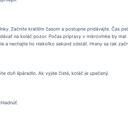
lnky. Začnite kratším časom a postupne pridávajte. Čas p
dávať na koláč pozor. Počas prípravy v mikrovlnke by mal 
nie a nechajte ho niekoľko sekúnd odstáť. Hrany sa tak za
nite doň špáradlo. Ak vyjde čisté, koláč je upečený.
chladnúť.