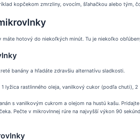
íklad kopčekom zmrzliny, ovocím, šľahačkou alebo tým, čo
mikrovlnky
 máte hotový do niekoľkých minút. Tu je niekoľko obľúben
vlnky
reté banány a hľadáte zdravšiu alternatívu sladkosti.
1 lyžica rastlinného oleja, vanilkový cukor (podľa chuti), 2
anán s vanilkovým cukrom a olejom na hustú kašu. Pridajt
nčeka. Pečte v mikrovlnnej rúre na najvyšší výkon 90 sekún
rovlnky