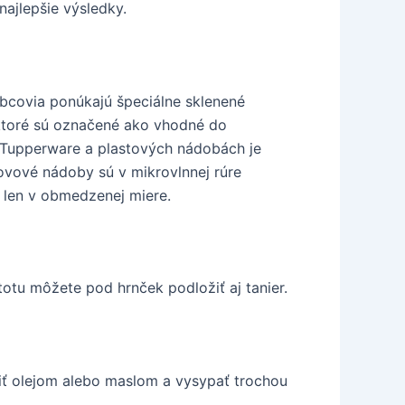
najlepšie výsledky.
obcovia ponúkajú špeciálne sklenené
 ktoré sú označené ako vhodné do
h Tupperware a plastových nádobách je
kovové nádoby sú v mikrovlnnej rúre
 len v obmedzenej miere.
totu môžete pod hrnček podložiť aj tanier.
tiť olejom alebo maslom a vysypať trochou