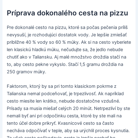
Príprava dokonalého cesta na pizzu
Pre dokonalé cesto na pizzu, ktoré sa počas pečenia príliš
nevysuší, je rozhodujúci dostatok vody. Je lepšie zmiešať
približne 40 % vody so 60 % múky. Ak si na cesto vyberiete
len klasickú hladkú múku, nečudujte sa, že jedlo nebude
chutiť ako v Taliansku. Aj malé množstvo droždia stačí na
to, aby cesto pekne vykyslo. Stačí 1,5 gramu droždia na
250 gramov múky.
Faktorom, ktorý by sa pri tomto klasickom pokrme z
Talianska nemal podceňovať, je trpezlivosť. Ak napríklad
cesto miesite len krátko, nebude dostatočne vzdušné.
Prísady sa musia miešať celých 20 minút. Netrpezliví by ste
nemali byť ani pri odpočinku cesta, ktoré by ste mali na
tento účel dobre prikryť. Kvasnicové cesto sa často
necháva odpočívať v teple, aby sa urýchlil proces kysnutia.
To však cesto poškodzuje, preto je lepšie nechať ho