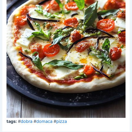
tags:
#
dobra
#
domaca
#
pizza