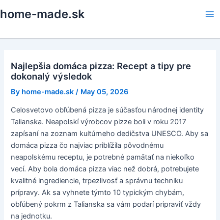
Skip
home-made.sk
to
Ma
content
Me
Najlepšia domáca pizza: Recept a tipy pre
dokonalý výsledok
By
home-made.sk
/
May 05, 2026
Celosvetovo obľúbená pizza je súčasťou národnej identity
Talianska. Neapolskí výrobcov pizze boli v roku 2017
zapísaní na zoznam kultúrneho dedičstva UNESCO. Aby sa
domáca pizza čo najviac priblížila pôvodnému
neapolskému receptu, je potrebné pamätať na niekoľko
vecí. Aby bola domáca pizza viac než dobrá, potrebujete
kvalitné ingrediencie, trpezlivosť a správnu techniku
prípravy. Ak sa vyhnete týmto 10 typickým chybám,
obľúbený pokrm z Talianska sa vám podarí pripraviť vždy
na jednotku.