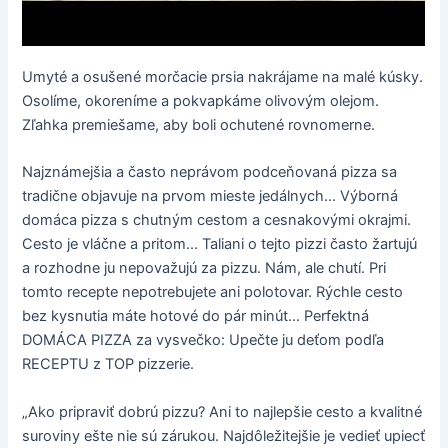
Umyté a osušené morčacie prsia nakrájame na malé kúsky.
Osolíme, okoreníme a pokvapkáme olivovým olejom.
Zľahka premiešame, aby boli ochutené rovnomerne.
Najznámejšia a často neprávom podceňovaná pizza sa
tradične objavuje na prvom mieste jedálnych... Výborná
domáca pizza s chutným cestom a cesnakovými okrajmi.
Cesto je vláčne a pritom... Taliani o tejto pizzi často žartujú
a rozhodne ju nepovažujú za pizzu. Nám, ale chutí. Pri
tomto recepte nepotrebujete ani polotovar. Rýchle cesto
bez kysnutia máte hotové do pár minút... Perfektná
DOMÁCA PIZZA za vysvečko: Upečte ju deťom podľa
RECEPTU z TOP pizzerie.
„Ako pripraviť dobrú pizzu? Ani to najlepšie cesto a kvalitné
suroviny ešte nie sú zárukou. Najdôležitejšie je vedieť upiecť