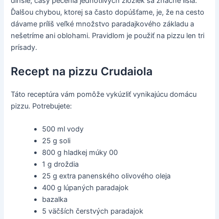
dlhšie, časy pečenia jednotlivých zložiek sa značne líšia.
Ďalšou chybou, ktorej sa často dopúšťame, je, že na cesto
dávame príliš veľké množstvo paradajkového základu a
nešetríme ani oblohami. Pravidlom je použiť na pizzu len tri
prísady.
Recept na pizzu Crudaiola
Táto receptúra vám pomôže vykúzliť vynikajúcu domácu
pizzu. Potrebujete:
500 ml vody
25 g soli
800 g hladkej múky 00
1 g droždia
25 g extra panenského olivového oleja
400 g lúpaných paradajok
bazalka
5 väčších čerstvých paradajok