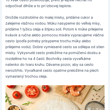
odpočívať dlhšie a to pri izbovej teplote.
Droždie rozdrobíme do malej misky, pridáme cukor a
zalejeme vlažnou vodou. Múku nasypeme do veľkej misy,
pridáme 1 lyžicu oleja a štipku soli. Potom k múke prilejeme
kvások a ručne alebo pomocou mixéra vypracujeme vláčne
cesto (podľa potreby prisypeme trochu múky alebo
prilejeme vodu). Dobre vymiesené cesto sa odliepa od stien
misky. Vykysnuté cesto preložíme na pomúčenú dosku a
rozdelíme ho na 4 časti. Bochníky cesta vyvaľkáme
natenko do tvaru kruhu. Dávame pozor, aby sa cesto
neroztrhlo. Vyvaľkané cesto opatrne preložíme na plech
vymastený trochou oleja.