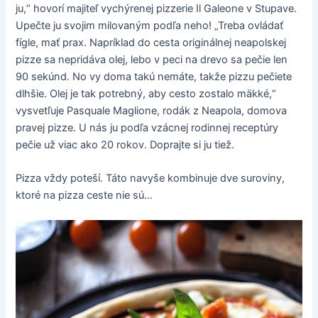
ju,“ hovorí majiteľ vychýrenej pizzerie Il Galeone v Stupave.
Upečte ju svojim milovaným podľa neho! „Treba ovládať
fígle, mať prax. Napríklad do cesta originálnej neapolskej
pizze sa nepridáva olej, lebo v peci na drevo sa pečie len
90 sekúnd. No vy doma takú nemáte, takže pizzu pečiete
dlhšie. Olej je tak potrebný, aby cesto zostalo mäkké,“
vysvetľuje Pasquale Maglione, rodák z Neapola, domova
pravej pizze. U nás ju podľa vzácnej rodinnej receptúry
pečie už viac ako 20 rokov. Doprajte si ju tiež.
Pizza vždy poteší. Táto navyše kombinuje dve suroviny,
ktoré na pizza ceste nie sú...