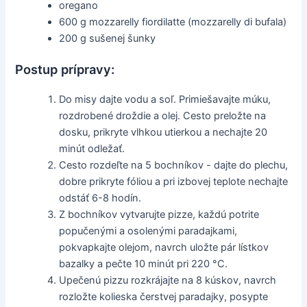
oregano
600 g mozzarelly fiordilatte (mozzarelly di bufala)
200 g sušenej šunky
Postup prípravy:
Do misy dajte vodu a soľ. Primiešavajte múku,
rozdrobené droždie a olej. Cesto preložte na
dosku, prikryte vlhkou utierkou a nechajte 20
minút odležať.
Cesto rozdeľte na 5 bochníkov - dajte do plechu,
dobre prikryte fóliou a pri izbovej teplote nechajte
odstáť 6-8 hodín.
Z bochníkov vytvarujte pizze, každú potrite
popučenými a osolenými paradajkami,
pokvapkajte olejom, navrch uložte pár lístkov
bazalky a pečte 10 minút pri 220 °C.
Upečenú pizzu rozkrájajte na 8 kúskov, navrch
rozložte kolieska čerstvej paradajky, posypte