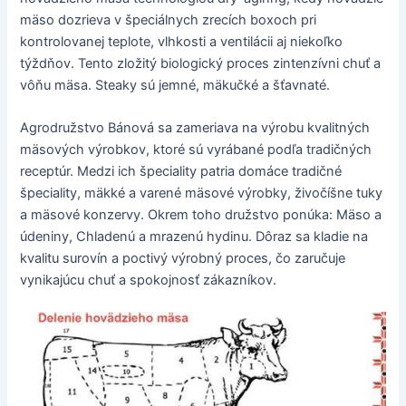
mäso dozrieva v špeciálnych zrecích boxoch pri
kontrolovanej teplote, vlhkosti a ventilácii aj niekoľko
týždňov. Tento zložitý biologický proces zintenzívni chuť a
vôňu mäsa. Steaky sú jemné, mäkučké a šťavnaté.
Agrodružstvo Bánová sa zameriava na výrobu kvalitných
mäsových výrobkov, ktoré sú vyrábané podľa tradičných
receptúr. Medzi ich špeciality patria domáce tradičné
špeciality, mäkké a varené mäsové výrobky, živočíšne tuky
a mäsové konzervy. Okrem toho družstvo ponúka: Mäso a
údeniny, Chladenú a mrazenú hydinu. Dôraz sa kladie na
kvalitu surovín a poctivý výrobný proces, čo zaručuje
vynikajúcu chuť a spokojnosť zákazníkov.