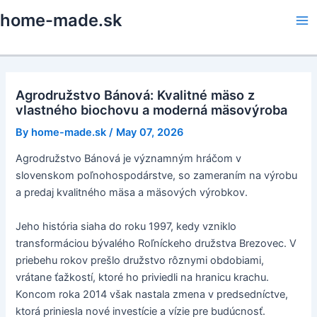
Skip
home-made.sk
to
Ma
content
Me
Agrodružstvo Bánová: Kvalitné mäso z
vlastného biochovu a moderná mäsovýroba
By
home-made.sk
/
May 07, 2026
Agrodružstvo Bánová je významným hráčom v
slovenskom poľnohospodárstve, so zameraním na výrobu
a predaj kvalitného mäsa a mäsových výrobkov.
Jeho história siaha do roku 1997, kedy vzniklo
transformáciou bývalého Roľníckeho družstva Brezovec. V
priebehu rokov prešlo družstvo rôznymi obdobiami,
vrátane ťažkostí, ktoré ho priviedli na hranicu krachu.
Koncom roka 2014 však nastala zmena v predsedníctve,
ktorá priniesla nové investície a vízie pre budúcnosť.