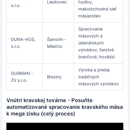
Lieskovec
hydiny,
s.r.o.
maloobchodná sieť
mäsiarstiev
Spracovanie
mäsových a
DUNA-HÚS,
Šamorín -
údenárskych
s.r.o.
Mliečno
výrobkov, čerstvé
bravčové, hovädzi
Výroba a predaj
GURMAN -
Breziny
tradičných
ZV s.r.o.
mäsových výrobkov
Vnútri kravskej továrne - Posuňte
automatizované spracovanie kravského mäsa
k mega zisku (celý proces)