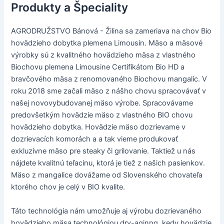
Produkty a Špeciality
AGRODRUŽSTVO Bánová - Žilina sa zameriava na chov Bio
hovädzieho dobytka plemena Limousin. Mäso a mäsové
výrobky sú z kvalitného hovädzieho mäsa z vlastného
Biochovu plemena Limousine Certifikátom Bio HD a
bravčového mäsa z renomovaného Biochovu mangalíc. V
roku 2018 sme začali mäso z nášho chovu spracovávať v
našej novovybudovanej mäso výrobe. Spracovávame
predovšetkým hovädzie mäso z vlastného BIO chovu
hovädzieho dobytka. Hovädzie mäso dozrievame v
dozrievacích komorách a a tak vieme produkovať
exkluzívne mäso pre steaky či grilovanie. Taktiež u nás
nájdete kvalitnú teľacinu, ktorá je tiež z našich pasienkov.
Mäso z mangalice dovážame od Slovenského chovateľa
ktorého chov je celý v BIO kvalite.
Táto technológia nám umožňuje aj výrobu dozrievaného
hovädzieho mäsa technológiou dry-aginng, kedy hovädzie