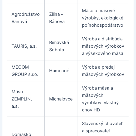
Mäso a mäsové
Agrodružstvo
Žilina -
výrobky, ekologické
Bánová
Bánová
poľnohospodárstvo
Výroba a distribúcia
Rimavská
TAURIS, a.s.
mäsových výrobkov
Sobota
a výsekového mäsa
MECOM
Výroba a predaj
Humenné
GROUP s.r.o.
mäsových výrobkov
Výroba mäsa a
Mäso
mäsových
ZEMPLÍN,
Michalovce
výrobkov, vlastný
a.s.
chov HD
Slovenský chovateľ
a spracovateľ
Domäsko