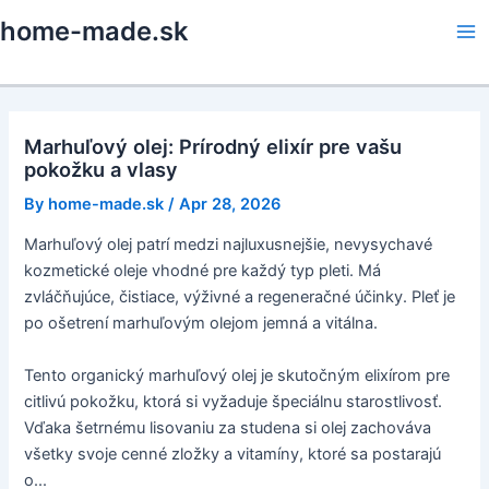
Skip
home-made.sk
to
Ma
content
Me
Marhuľový olej: Prírodný elixír pre vašu
pokožku a vlasy
By
home-made.sk
/
Apr 28, 2026
Marhuľový olej patrí medzi najluxusnejšie, nevysychavé
kozmetické oleje vhodné pre každý typ pleti. Má
zvláčňujúce, čistiace, výživné a regeneračné účinky. Pleť je
po ošetrení marhuľovým olejom jemná a vitálna.
Tento organický marhuľový olej je skutočným elixírom pre
citlivú pokožku, ktorá si vyžaduje špeciálnu starostlivosť.
Vďaka šetrnému lisovaniu za studena si olej zachováva
všetky svoje cenné zložky a vitamíny, ktoré sa postarajú
o...