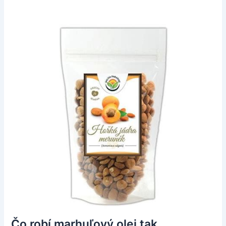
Čo robí marhuľový olej tak