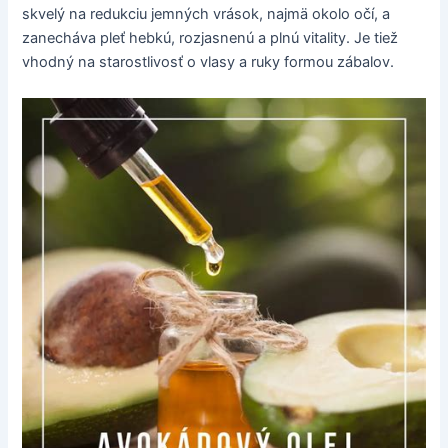
skvelý na redukciu jemných vrások, najmä okolo očí, a
zanecháva pleť hebkú, rozjasnenú a plnú vitality. Je tiež
vhodný na starostlivosť o vlasy a ruky formou zábalov.