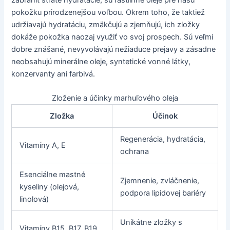
pokožku prirodzenejšou voľbou. Okrem toho, že taktiež
udržiavajú hydratáciu, zmäkčujú a zjemňujú, ich zložky
dokáže pokožka naozaj využiť vo svoj prospech. Sú veľmi
dobre znášané, nevyvolávajú nežiaduce prejavy a zásadne
neobsahujú minerálne oleje, syntetické vonné látky,
konzervanty ani farbivá.
Zloženie a účinky marhuľového oleja
Zložka
Účinok
Regenerácia, hydratácia,
Vitamíny A, E
ochrana
Esenciálne mastné
Zjemnenie, zvláčnenie,
kyseliny (olejová,
podpora lipidovej bariéry
linolová)
Unikátne zložky s
Vitamíny B15, B17, B19