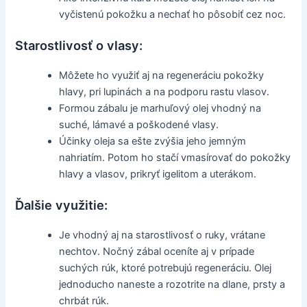
vyčistenú pokožku a nechať ho pôsobiť cez noc.
Starostlivosť o vlasy:
Môžete ho využiť aj na regeneráciu pokožky
hlavy, pri lupinách a na podporu rastu vlasov.
Formou zábalu je marhuľový olej vhodný na
suché, lámavé a poškodené vlasy.
Účinky oleja sa ešte zvýšia jeho jemným
nahriatím. Potom ho stačí vmasírovať do pokožky
hlavy a vlasov, prikryť igelitom a uterákom.
Ďalšie využitie:
Je vhodný aj na starostlivosť o ruky, vrátane
nechtov. Nočný zábal oceníte aj v prípade
suchých rúk, ktoré potrebujú regeneráciu. Olej
jednoducho naneste a rozotrite na dlane, prsty a
chrbát rúk.