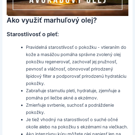
Ako využiť marhuľový olej?
Starostlivosť o pleť:
Pravidelná starostlivosť o pokožku - vtieraním do
kože a masážou pomáha správne zvolený olej
pokožku regenerovať, zachovať jej pružnosť,
pevnosť a vláčnosť, obnovovať prirodzený
lipidový filter a podporovať prirodzenú hydratáciu
pokožky.
Zabraňuje starnutiu pleti, hydratuje, zjemňuje a
pomáha pri liečbe akné a ekzémov.
Zmierňuje svrbenie, suchosť a podráždenie
pokožky.
Je tiež vhodný na starostlivosť o suché očné
okolie alebo na pokožku s ekzémami na viečkach.
Ako intenzívnu kúru môžete olej naniesť len na