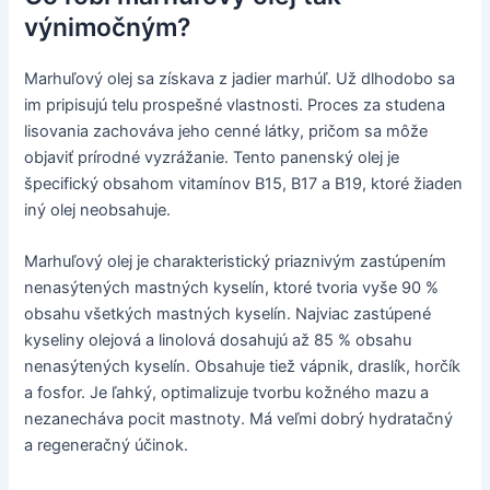
výnimočným?
Marhuľový olej sa získava z jadier marhúľ. Už dlhodobo sa
im pripisujú telu prospešné vlastnosti. Proces za studena
lisovania zachováva jeho cenné látky, pričom sa môže
objaviť prírodné vyzrážanie. Tento panenský olej je
špecifický obsahom vitamínov B15, B17 a B19, ktoré žiaden
iný olej neobsahuje.
Marhuľový olej je charakteristický priaznivým zastúpením
nenasýtených mastných kyselín, ktoré tvoria vyše 90 %
obsahu všetkých mastných kyselín. Najviac zastúpené
kyseliny olejová a linolová dosahujú až 85 % obsahu
nenasýtených kyselín. Obsahuje tiež vápnik, draslík, horčík
a fosfor. Je ľahký, optimalizuje tvorbu kožného mazu a
nezanecháva pocit mastnoty. Má veľmi dobrý hydratačný
a regeneračný účinok.