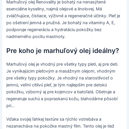
Marhuľový olej Renovality je bohatý na nenasýtené
esenciálne kyseliny, najmä olejové a linolovej. Má
zvláčňujúce, čistiace, výživné a regeneračné účinky. Pleť je
po ošetrení jemná a pružná. Je bohatý na vitamíny A, E,
podporuje regeneráciu a hydratáciu pokožky bez
nadmerného pocitu mastnoty.
Pre koho je marhuľový olej ideálny?
Marhuľový olej je vhodný pre všetky typy pleti, aj pre deti.
Je vynikajúcim pleťovým a masážnym olejom, vhodným
pre všetky typy pokožky. Je vhodný na starostlivosť o
jemnú, veľmi citlivú pleť, je tým najlepším pre detskú
pokožku, výborný aj pre kojencov a batoľatá. Ošetruje a
regeneruje suchú a popraskanú kožu, blahodárne pôsobí
pri...
Vďaka svojej ľahkej textúre sa rýchlo vstrebáva a
nezanecháva na pokožke mastný film. Tento olej je tiež