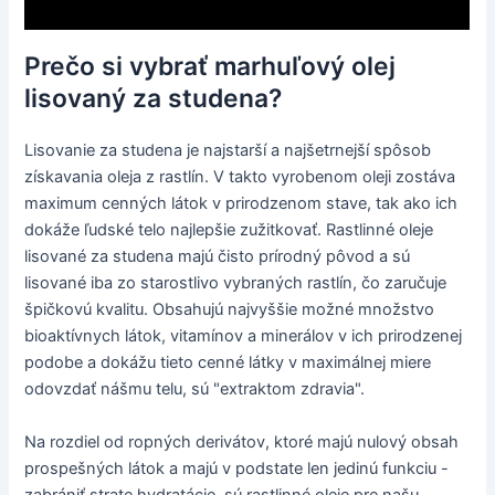
Prečo si vybrať marhuľový olej
lisovaný za studena?
Lisovanie za studena je najstarší a najšetrnejší spôsob
získavania oleja z rastlín. V takto vyrobenom oleji zostáva
maximum cenných látok v prirodzenom stave, tak ako ich
dokáže ľudské telo najlepšie zužitkovať. Rastlinné oleje
lisované za studena majú čisto prírodný pôvod a sú
lisované iba zo starostlivo vybraných rastlín, čo zaručuje
špičkovú kvalitu. Obsahujú najvyššie možné množstvo
bioaktívnych látok, vitamínov a minerálov v ich prirodzenej
podobe a dokážu tieto cenné látky v maximálnej miere
odovzdať nášmu telu, sú "extraktom zdravia".
Na rozdiel od ropných derivátov, ktoré majú nulový obsah
prospešných látok a majú v podstate len jedinú funkciu -
zabrániť strate hydratácie, sú rastlinné oleje pre našu