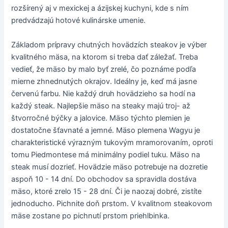
rozšírený aj v mexickej a ázijskej kuchyni, kde s ním
predvádzajú hotové kulinárske umenie.
Základom prípravy chutných hovädzích steakov je výber
kvalitného mäsa, na ktorom si treba dať záležať. Treba
vedieť, že mäso by malo byť zrelé, čo poznáme podľa
mierne zhnednutých okrajov. Ideálny je, keď má jasne
červenú farbu. Nie každý druh hovädzieho sa hodí na
každý steak. Najlepšie mäso na steaky majú troj- až
štvorročné býčky a jalovice. Mäso týchto plemien je
dostatočne šťavnaté a jemné. Mäso plemena Wagyu je
charakteristické výrazným tukovým mramorovaním, oproti
tomu Piedmontese má minimálny podiel tuku. Mäso na
steak musí dozrieť. Hovädzie mäso potrebuje na dozretie
aspoň 10 - 14 dní. Do obchodov sa spravidla dostáva
mäso, ktoré zrelo 15 - 28 dní. Či je naozaj dobré, zistíte
jednoducho. Pichnite doň prstom. V kvalitnom steakovom
mäse zostane po pichnutí prstom priehlbinka.