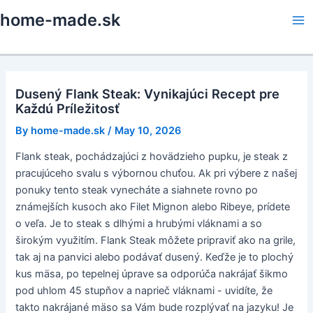
Skip
home-made.sk
to
Ma
content
Me
Dusený Flank Steak: Vynikajúci Recept pre
Každú Príležitosť
By
home-made.sk
/
May 10, 2026
Flank steak, pochádzajúci z hovädzieho pupku, je steak z
pracujúceho svalu s výbornou chuťou. Ak pri výbere z našej
ponuky tento steak vynecháte a siahnete rovno po
známejších kusoch ako Filet Mignon alebo Ribeye, prídete
o veľa. Je to steak s dlhými a hrubými vláknami a so
širokým využitím. Flank Steak môžete pripraviť ako na grile,
tak aj na panvici alebo podávať dusený. Keďže je to plochý
kus mäsa, po tepelnej úprave sa odporúča nakrájať šikmo
pod uhlom 45 stupňov a naprieč vláknami - uvidíte, že
takto nakrájané mäso sa Vám bude rozplývať na jazyku! Je