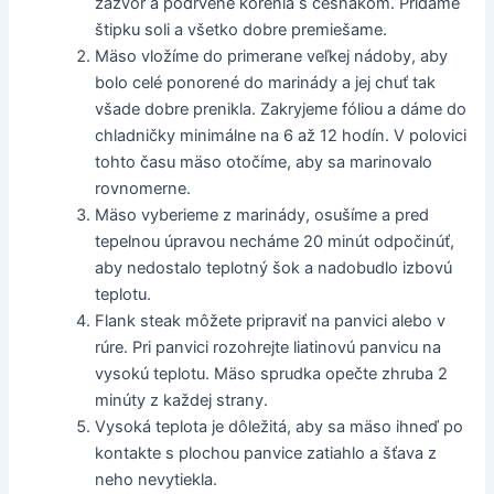
zázvor a podrvené korenia s cesnakom. Pridáme
štipku soli a všetko dobre premiešame.
Mäso vložíme do primerane veľkej nádoby, aby
bolo celé ponorené do marinády a jej chuť tak
všade dobre prenikla. Zakryjeme fóliou a dáme do
chladničky minimálne na 6 až 12 hodín. V polovici
tohto času mäso otočíme, aby sa marinovalo
rovnomerne.
Mäso vyberieme z marinády, osušíme a pred
tepelnou úpravou necháme 20 minút odpočinúť,
aby nedostalo teplotný šok a nadobudlo izbovú
teplotu.
Flank steak môžete pripraviť na panvici alebo v
rúre. Pri panvici rozohrejte liatinovú panvicu na
vysokú teplotu. Mäso sprudka opečte zhruba 2
minúty z každej strany.
Vysoká teplota je dôležitá, aby sa mäso ihneď po
kontakte s plochou panvice zatiahlo a šťava z
neho nevytiekla.