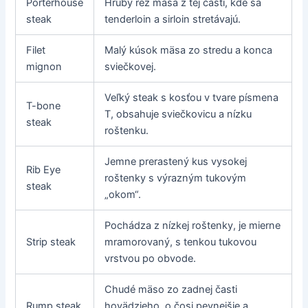
Porterhouse
Hrubý rez mäsa z tej časti, kde sa
steak
tenderloin a sirloin stretávajú.
Filet
Malý kúsok mäsa zo stredu a konca
mignon
sviečkovej.
Veľký steak s kosťou v tvare písmena
T-bone
T, obsahuje sviečkovicu a nízku
steak
roštenku.
Jemne prerastený kus vysokej
Rib Eye
roštenky s výrazným tukovým
steak
„okom“.
Pochádza z nízkej roštenky, je mierne
Strip steak
mramorovaný, s tenkou tukovou
vrstvou po obvode.
Chudé mäso zo zadnej časti
Rump steak
hovädzieho, o čosi pevnejšie a