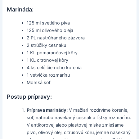
Marináda:
125 ml svetlého piva
125 ml olivového oleja
2 PL nastrúhaného zázvora
2 strúčiky cesnaku
1 KL pomarančovej kôry
1 KL citrónovej kôry
4 ks celé čierneho korenia
1 vetvička rozmarínu
Morská soľ
Postup prípravy:
Príprava marinády:
V mažiari rozdrvíme korenie,
soľ, nahrubo nasekaný cesnak a lístky rozmarínu.
V antikorovej alebo plastovej miske zmiešame
pivo, olivový olej, citrusovú kôru, jemne nasekaný