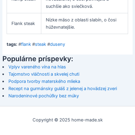
suchšie ako sviečková.
Nízke mäso z oblasti slabín, o čosi
Flank steak
húževnatejšie.
tags:
#
flank
#
steak
#
duseny
Populárne príspevky:
Vplyv vareného vína na hlas
Tajomstvo vláčnosti a skvelej chuti
Podpora tvorby materského mlieka
Recept na gurmánsky guláš z jelenej a hovädzej zveri
Narodeninové pochúťky bez múky
Copyright © 2025 home-made.sk