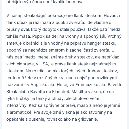
přebíjelo výtečnou chuť kvalitního masa.
V našej „steakológii“ pokračujeme flank steakom. Hovädzí
flank steak je rez mäsa z pupku zvieraťa. Ide vlastne o
brušný sval, ktorý dobytok stále používa, takže patrí medzi
tuhšie mäsá. Pupok sa delí na vrchný a spodný šál. Vrchný
smeruje k bránici a je vhodný na prípravu hanger steaku,
spodný sa nachádza smerom k zadnej časti zvieraťa. U
nás patrí medzi menej známe druhy steakov, ale napríklad
v ich eldoráde, v USA, je práve flank steak najznámejším
steakom. Na rozdiel od niektorých iných druhov steakov,
tento môžete v rozličných krajinách nájsť pod rozličnými
názvami - v Anglicku ako Hose, vo Francúzsku ako Bavette
Steak alebo Bavette de Flanchet. Má dlhé vlákna, čo sa
týka hrúbky, je tenký a chudý, ale chuťovo veľmi
intenzívny. Keď sa správne pripraví, mäso z neho je jemné
a aromatické. Pre svoje dlhé vlákna je ako stvorený na
opekanie a dusenie, rovnako ako na grilovanie.