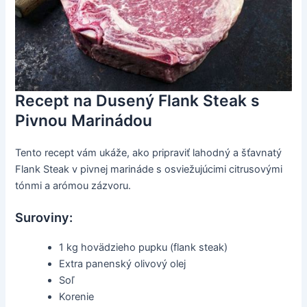
Recept na Dusený Flank Steak s
Pivnou Marinádou
Tento recept vám ukáže, ako pripraviť lahodný a šťavnatý
Flank Steak v pivnej marináde s osviežujúcimi citrusovými
tónmi a arómou zázvoru.
Suroviny:
1 kg hovädzieho pupku (flank steak)
Extra panenský olivový olej
Soľ
Korenie