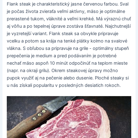
Flank steak je charakteristický jasne červenou farbou. Sval
je počas života zvieraťa veľmi aktívny, mäso je optimálne
prerastené tukom, vláknité a veľmi krehké. Má výraznú chuť
aj vôňu a po tepelnej úprave zostáva šťavnaté. Najchutnejší
je vyzretejší variant. Flank steak sa obvykle pripravuje
vcelku a potom sa krája na tenké plátky kolmo na svalové
vlákna. S obľubou sa pripravuje na grile - optimálny stupeň
prepečenia je medium a pred podávaním je potrebné
nechať mäso aspoň 10 minút odpočinúť na teplom mieste
(napr. na okraji grilu). Okrem steakovej úpravy možno
pupok využiť aj na pečenie alebo dusenie. Ploché steaky si
u nás získali popularitu v posledných desiatich rokoch.