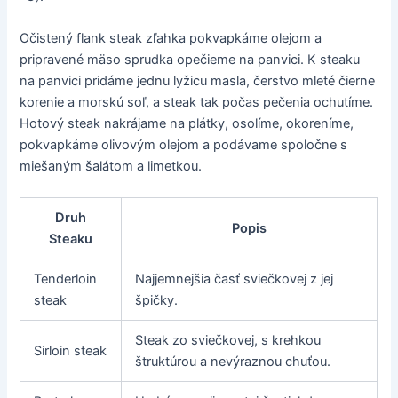
Očistený flank steak zľahka pokvapkáme olejom a
pripravené mäso sprudka opečieme na panvici. K steaku
na panvici pridáme jednu lyžicu masla, čerstvo mleté čierne
korenie a morskú soľ, a steak tak počas pečenia ochutíme.
Hotový steak nakrájame na plátky, osolíme, okoreníme,
pokvapkáme olivovým olejom a podávame spoločne s
miešaným šalátom a limetkou.
Druh
Popis
Steaku
Tenderloin
Najjemnejšia časť sviečkovej z jej
steak
špičky.
Steak zo sviečkovej, s krehkou
Sirloin steak
štruktúrou a nevýraznou chuťou.