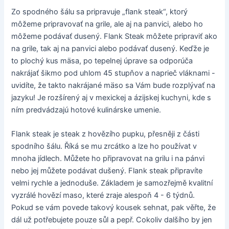
Zo spodného šálu sa pripravuje „flank steak“, ktorý
môžeme pripravovať na grile, ale aj na panvici, alebo ho
môžeme podávať dusený. Flank Steak môžete pripraviť ako
na grile, tak aj na panvici alebo podávať dusený. Keďže je
to plochý kus mäsa, po tepelnej úprave sa odporúča
nakrájať šikmo pod uhlom 45 stupňov a naprieč vláknami -
uvidíte, že takto nakrájané mäso sa Vám bude rozplývať na
jazyku! Je rozšírený aj v mexickej a ázijskej kuchyni, kde s
ním predvádzajú hotové kulinárske umenie.
Flank steak je steak z hovězího pupku, přesněji z části
spodního šálu. Říká se mu zrcátko a lze ho používat v
mnoha jídlech. Můžete ho připravovat na grilu i na pánvi
nebo jej můžete podávat dušený. Flank steak připravíte
velmi rychle a jednoduše. Základem je samozřejmě kvalitní
vyzrálé hovězí maso, které zraje alespoň 4 - 6 týdnů.
Pokud se vám povede takový kousek sehnat, pak věřte, že
dál už potřebujete pouze sůl a pepř. Cokoliv dalšího by jen