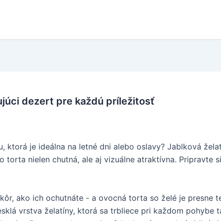
júci dezert pre každú príležitosť
, ktorá je ideálna na letné dni alebo oslavy? Jablková žel
o torta nielen chutná, ale aj vizuálne atraktívna. Pripravte
skôr, ako ich ochutnáte - a ovocná torta so želé je presne
sklá vrstva želatíny, ktorá sa trbliece pri každom pohybe t