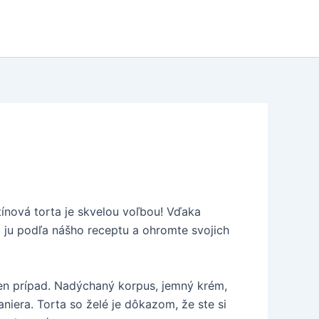
atínová torta je skvelou voľbou! Vďaka
 si ju podľa nášho receptu a ohromte svojich
 ten prípad. Nadýchaný korpus, jemný krém,
aniera. Torta so želé je dôkazom, že ste si