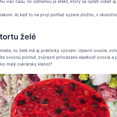
hu viac času, no odmenou je efekt, ktorý sa oplatí vidieť aj
iakom. Aj keď to na prvý pohľad vyzerá zložito, v skutočn
 tortu želé
šimnete, no želé má aj praktický význam. Upevní ovocie, o
íte ovocnú príchuť, zvýrazní prirodzenú sladkosť ovocia a 
 ako malý cukrársky klenot?