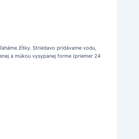
šľaháme žĺtky. Striedavo pridávame vodu,
enej a múkou vysypanej forme (priemer 24