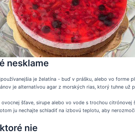
oré nesklame
jpoužívanejšia je želatína - buď v prášku, alebo vo forme 
nov je alternatívou agar z morských rias, ktorý tuhne už pr
 ovocnej šťave, sirupe alebo vo vode s trochou citrónovej šť
Potom ju nechajte schladiť na izbovú teplotu, aby nerozmoč
ktoré nie