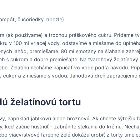
ompót, čučoriedky, ríbezle)
 (ak používame) a trochou práškového cukru. Pridáme tva
kru v 100 ml vriacej vody, odstavíme a miešame do úplnéh
ých jahôd, premiešame. 80 ml smotany na šľahanie zahrejte
roh s cukrom a dobre premiešajte. Na tvarohový želatínový
sebe. Želatínu necháme napučať vo vode podľa návodu. Pri
e cukor a zmiešame s vodou. Jahodovú dreň zapracujeme d
lú želatínovú tortu
avy, napríklad jablkovú alebo hroznovú. Ak chcete sýtejšiu 
y, keď začne hustnúť - zabránite stekaniu do krému. Nechaj
lebo viacvrstvové farebné želé dokážu urobiť z torty umelec