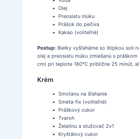
Voda
Olej
Preosiatu múku
Prášok do pečiva
Kakao (voliteľné)
Postup:
Bielky vyšľaháme so štipkou soli 
olej a preosiatu múku zmiešanú s práško
cm) pri teplote 180°C približne 25 minút, 
Krém
Smotanu na šľahanie
Smeta-fix (voliteľné)
Práškový cukor
Tvaroh
Želatínu a stužovač 2v1
Kryštálový cukor