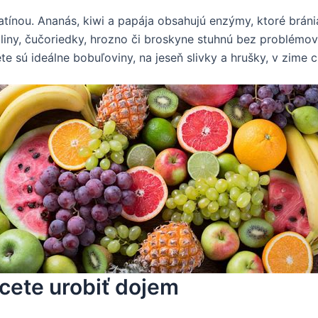
atínou. Ananás, kiwi a papája obsahujú enzýmy, ktoré bránia
aliny, čučoriedky, hrozno či broskyne stuhnú bez problémov
 sú ideálne bobuľoviny, na jeseň slivky a hrušky, v zime ci
hcete urobiť dojem