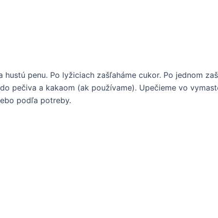
na hustú penu. Po lyžiciach zašľaháme cukor. Po jednom za
m do pečiva a kakaom (ak používame). Upečieme vo vymast
alebo podľa potreby.