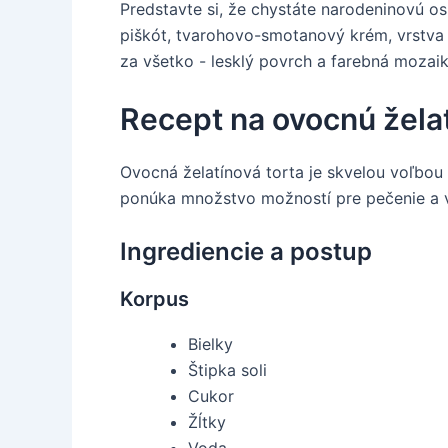
Predstavte si, že chystáte narodeninovú o
piškót, tvarohovo-smotanový krém, vrstva f
za všetko - lesklý povrch a farebná mozaik
Recept na ovocnú želat
Ovocná želatínová torta je skvelou voľbou
ponúka množstvo možností pre pečenie a va
Ingrediencie a postup
Korpus
Bielky
Štipka soli
Cukor
Žĺtky