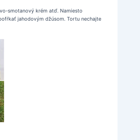
ovo-smotanový krém atď. Namiesto
 pofŕkať jahodovým džúsom. Tortu nechajte