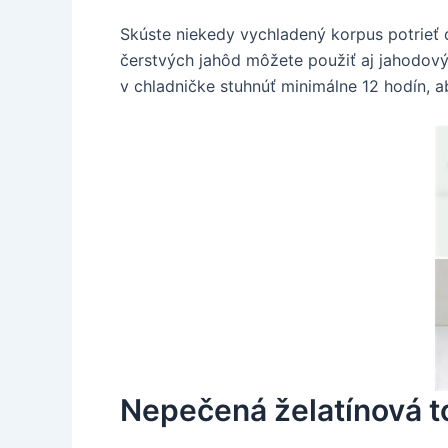
Skúste niekedy vychladený korpus potrie
čerstvých jahôd môžete použiť aj jahodov
v chladničke stuhnúť minimálne 12 hodín, ab
Nepečená želatínová t