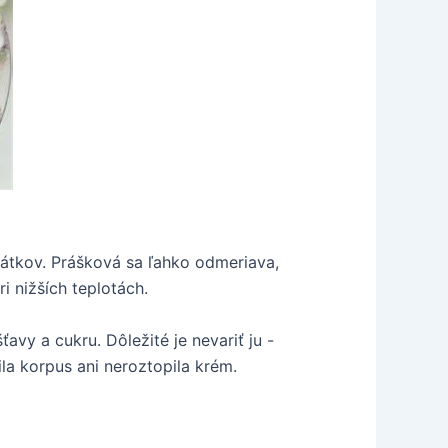
plátkov. Prášková sa ľahko odmeriava,
i nižších teplotách.
avy a cukru. Dôležité je nevariť ju -
ila korpus ani neroztopila krém.