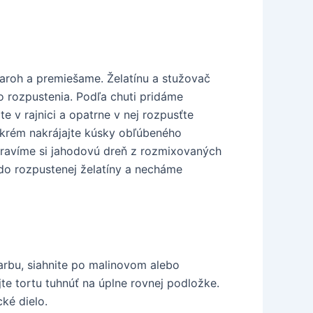
roh a premiešame. Želatínu a stužovač
o rozpustenia. Podľa chuti pridáme
 v rajnici a opatrne v nej rozpusťte
 krém nakrájajte kúsky obľúbeného
pravíme si jahodovú dreň z rozmixovaných
o rozpustenej želatíny a necháme
farbu, siahnite po malinovom alebo
te tortu tuhnúť na úplne rovnej podložke.
ké dielo.