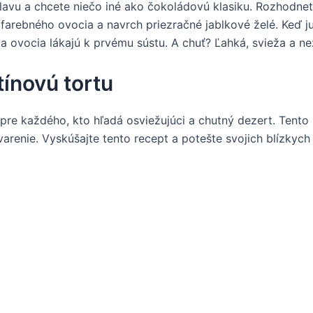
slavu a chcete niečo iné ako čokoládovú klasiku. Rozhodnet
arebného ovocia a navrch priezračné jablkové želé. Keď ju 
a ovocia lákajú k prvému sústu. A chuť? Ľahká, svieža a n
ínovú tortu
 pre každého, kto hľadá osviežujúci a chutný dezert. Tent
renie. Vyskúšajte tento recept a potešte svojich blízkych