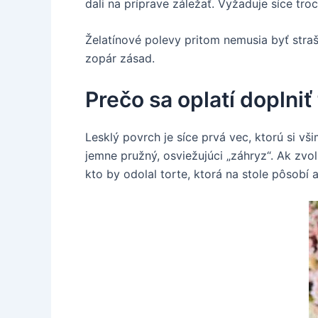
dali na príprave záležať. Vyžaduje síce troc
Želatínové polevy pritom nemusia byť straš
zopár zásad.
Prečo sa oplatí doplniť
Lesklý povrch je síce prvá vec, ktorú si v
jemne pružný, osviežujúci „záhryz“. Ak zvol
kto by odolal torte, ktorá na stole pôsobí