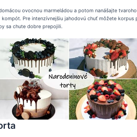
ť domácou ovocnou marmeládou a potom nanášajte tvaroh
ý kompót. Pre intenzívnejšiu jahodovú chuť môžete korpus
y sa chute dobre prepojili.
orta