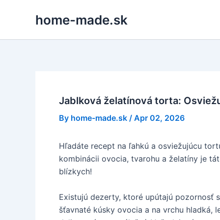
Skip
home-made.sk
to
content
Jablková želatínová torta: Osviežu
By
home-made.sk
/
Apr 02, 2026
Hľadáte recept na ľahkú a osviežujúcu tortu
kombinácii ovocia, tvarohu a želatíny je tát
blízkych!
Existujú dezerty, ktoré upútajú pozornosť 
šťavnaté kúsky ovocia a na vrchu hladká, le