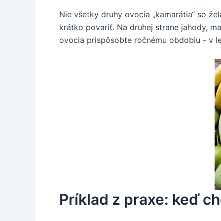
Nie všetky druhy ovocia „kamarátia“ so žel
krátko povariť. Na druhej strane jahody, m
ovocia prispôsobte ročnému obdobiu - v lete
Príklad z praxe: keď c