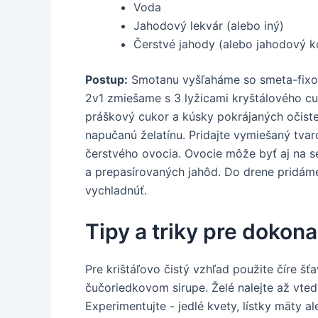
Voda
Jahodový lekvár (alebo iný)
Čerstvé jahody (alebo jahodový k
Postup:
Smotanu vyšľaháme so smeta-fixom
2v1 zmiešame s 3 lyžicami kryštálového cu
práškový cukor a kúsky pokrájaných očisten
napučanú želatínu. Pridajte vymiešaný tva
čerstvého ovocia. Ovocie môže byť aj na 
a prepasírovaných jahôd. Do drene pridám
vychladnúť.
Tipy a triky pre dokona
Pre krištáľovo čistý vzhľad použite číre šť
čučoriedkovom sirupe. Želé nalejte až vted
Experimentujte - jedlé kvety, lístky mäty a