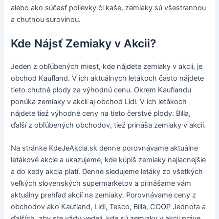
alebo ako súčasť polievky či kaše, zemiaky sú všestrannou
a chutnou surovinou.
Kde Nájsť Zemiaky v Akcii?
Jeden z obľúbených miest, kde nájdete zemiaky v akcii, je
obchod Kaufland. V ich aktuálnych letákoch často nájdete
tieto chutné plody za výhodnú cenu. Okrem Kauflandu
ponúka zemiaky v akcii aj obchod Lidl. V ich letákoch
nájdete tiež výhodné ceny na tieto čerstvé plody. Billa,
ďalší z obľúbených obchodov, tiež prináša zemiaky v akcii.
Na stránke KdeJeAkcia.sk denne porovnávame aktuálne
letákové akcie a ukazujeme, kde kúpiš zemiaky najlacnejšie
a do kedy akcia platí. Denne sledujeme letáky zo všetkých
veľkých slovenských supermarketov a prinášame vám
aktuálny prehľad akcií na zemiaky. Porovnávame ceny z
obchodov ako Kaufland, Lidl, Tesco, Billa, COOP Jednota a
ďalších, aby ste vždy vedeli, kde sú zemiaky v akcii práve