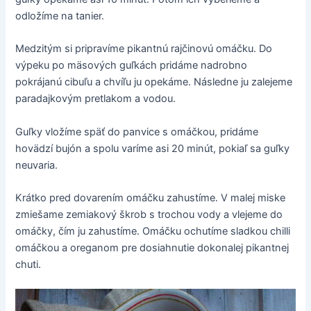
odložíme na tanier.
Medzitým si pripravíme pikantnú rajčinovú omáčku. Do
výpeku po mäsových guľkách pridáme nadrobno
pokrájanú cibuľu a chvíľu ju opekáme. Následne ju zalejeme
paradajkovým pretlakom a vodou.
Guľky vložíme späť do panvice s omáčkou, pridáme
hovädzí bujón a spolu varíme asi 20 minút, pokiaľ sa guľky
neuvaria.
Krátko pred dovarením omáčku zahustíme. V malej miske
zmiešame zemiakový škrob s trochou vody a vlejeme do
omáčky, čím ju zahustíme. Omáčku ochutíme sladkou chilli
omáčkou a oreganom pre dosiahnutie dokonalej pikantnej
chuti.