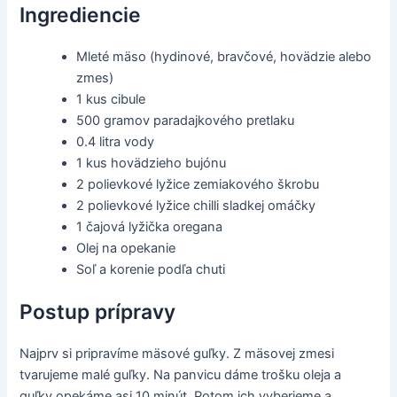
Ingrediencie
Mleté mäso (hydinové, bravčové, hovädzie alebo
zmes)
1 kus cibule
500 gramov paradajkového pretlaku
0.4 litra vody
1 kus hovädzieho bujónu
2 polievkové lyžice zemiakového škrobu
2 polievkové lyžice chilli sladkej omáčky
1 čajová lyžička oregana
Olej na opekanie
Soľ a korenie podľa chuti
Postup prípravy
Najprv si pripravíme mäsové guľky. Z mäsovej zmesi
tvarujeme malé guľky. Na panvicu dáme trošku oleja a
guľky opekáme asi 10 minút. Potom ich vyberieme a