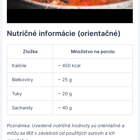
Nutričné informácie (orientačné)
Zložka
Množstvo na porciu
Kalórie
~ 450 kcal
Bielkoviny
~ 25 g
Tuky
~ 20 g
Sacharidy
~ 40 g
Poznámka: Uvedené nutričné hodnoty sú orientačné a
môžu sa líšiť v závislosti od použitých surovín a ich