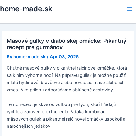
Skip
home-made.sk
to
Ma
content
Me
Mäsové guľky v diabolskej omáčke: Pikantný
recept pre gurmánov
By
home-made.sk
/
Apr 03, 2026
Chutné mäsové guľky v pikantnej rajčinovej omáčke, ktorá
sa k nim výborne hodí. Na prípravu guliek je možné použiť
mleté hydinové, bravčové alebo hovädzie mäso alebo ich
zmes. Ako prílohu odporúčame obľúbené cestoviny.
Tento recept je skvelou voľbou pre tých, ktorí hľadajú
rýchle a zároveň efektné jedlo. Vďaka kombinácii
mäsových guliek a pikantnej rajčinovej omáčky uspokojí aj
náročnejších jedákov.