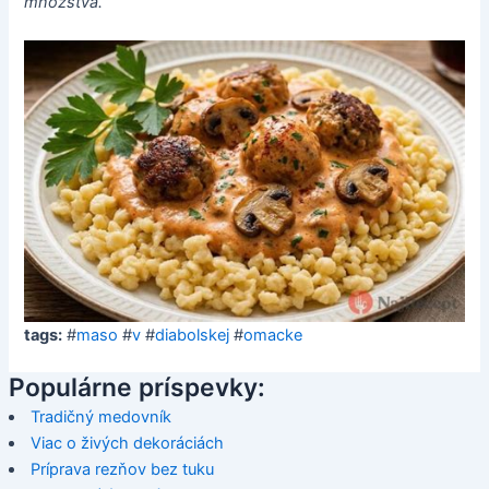
množstva.
tags:
#
maso
#
v
#
diabolskej
#
omacke
Populárne príspevky:
Tradičný medovník
Viac o živých dekoráciách
Príprava rezňov bez tuku