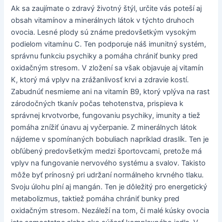
Ak sa zaujímate o zdravý životný štýl, určite vás poteší aj
obsah vitamínov a minerálnych látok v týchto druhoch
ovocia. Lesné plody sú známe predovšetkým vysokým
podielom vitamínu C. Ten podporuje náš imunitný systém,
správnu funkciu psychiky a pomáha chrániť bunky pred
oxidačným stresom. V zložení sa však objavuje aj vitamín
K, ktorý má vplyv na zrážanlivosť krvi a zdravie kostí.
Zabudnúť nesmieme ani na vitamín B9, ktorý vplýva na rast
zárodočných tkanív počas tehotenstva, prispieva k
správnej krvotvorbe, fungovaniu psychiky, imunity a tiež
pomáha znížiť únavu aj vyčerpanie. Z minerálnych látok
nájdeme v spomínaných bobuliach napríklad draslík. Ten je
obľúbený predovšetkým medzi športovcami, pretože má
vplyv na fungovanie nervového systému a svalov. Takisto
môže byť prínosný pri udržaní normálneho krvného tlaku.
Svoju úlohu plní aj mangán. Ten je dôležitý pro energetický
metabolizmus, taktiež pomáha chrániť bunky pred
oxidačným stresom. Nezáleží na tom, či malé kúsky ovocia