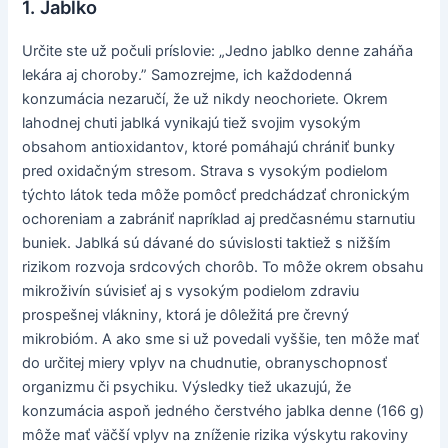
1. Jablko
Určite ste už počuli príslovie: „Jedno jablko denne zaháňa
lekára aj choroby.” Samozrejme, ich každodenná
konzumácia nezaručí, že už nikdy neochoriete. Okrem
lahodnej chuti jablká vynikajú tiež svojim vysokým
obsahom antioxidantov, ktoré pomáhajú chrániť bunky
pred oxidačným stresom. Strava s vysokým podielom
týchto látok teda môže pomôcť predchádzať chronickým
ochoreniam a zabrániť napríklad aj predčasnému starnutiu
buniek. Jablká sú dávané do súvislosti taktiež s nižším
rizikom rozvoja srdcových chorôb. To môže okrem obsahu
mikroživín súvisieť aj s vysokým podielom zdraviu
prospešnej vlákniny, ktorá je dôležitá pre črevný
mikrobióm. A ako sme si už povedali vyššie, ten môže mať
do určitej miery vplyv na chudnutie, obranyschopnosť
organizmu či psychiku. Výsledky tiež ukazujú, že
konzumácia aspoň jedného čerstvého jablka denne (166 g)
môže mať väčší vplyv na zníženie rizika výskytu rakoviny