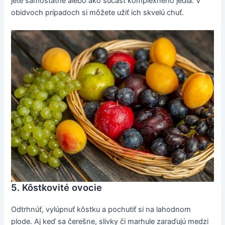
jete samostatne alebo ako súčasť komplexného jedla. V
obidvoch prípadoch si môžete užiť ich skvelú chuť.
5. Kôstkovité ovocie
Odtrhnúť, vylúpnuť kôstku a pochutiť si na lahodnom
plode. Aj keď sa čerešne, slivky či marhule zaraďujú medzi