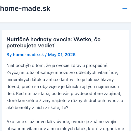
Skip
home-made.sk
to
Ma
content
Me
Nutričné hodnoty ovocia: Všetko, čo
potrebujete vedieť
By
home-made.sk
/
May 01, 2026
Niet pochýb o tom, že je ovocie zdraviu prospešné.
Zvyčajne totiž obsahuje množstvo dôležitých vitamínov,
minerálnych látok a antioxidantov. To je taktiež hlavný
dôvod, prečo sa objavuje v jedálničku aj tých najmenších
detí. Keď ste už starší, bude vás pravdepodobne zaujímať,
ktoré konkrétne živiny nájdete v rôznych druhoch ovocia a
aké benefity z nich získate, že?
Ako sme si už povedali v úvode, ovocie je známe svojím
obsahom vitamínov a minerálnych látok, ktoré v organizme