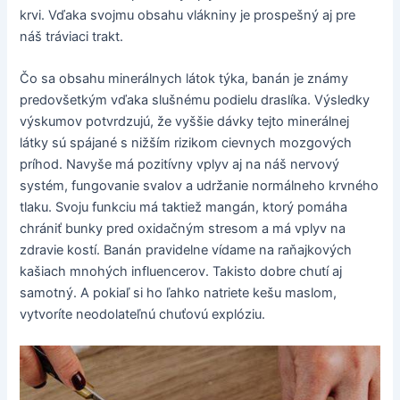
krvi. Vďaka svojmu obsahu vlákniny je prospešný aj pre
náš tráviaci trakt.
Čo sa obsahu minerálnych látok týka, banán je známy
predovšetkým vďaka slušnému podielu draslíka. Výsledky
výskumov potvrdzujú, že vyššie dávky tejto minerálnej
látky sú spájané s nižším rizikom cievnych mozgových
príhod. Navyše má pozitívny vplyv aj na náš nervový
systém, fungovanie svalov a udržanie normálneho krvného
tlaku. Svoju funkciu má taktiež mangán, ktorý pomáha
chrániť bunky pred oxidačným stresom a má vplyv na
zdravie kostí. Banán pravidelne vídame na raňajkových
kašiach mnohých influencerov. Takisto dobre chutí aj
samotný. A pokiaľ si ho ľahko natriete kešu maslom,
vytvoríte neodolateľnú chuťovú explóziu.