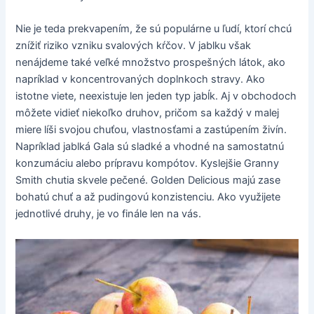
Nie je teda prekvapením, že sú populárne u ľudí, ktorí chcú
znížiť riziko vzniku svalových kŕčov. V jablku však
nenájdeme také veľké množstvo prospešných látok, ako
napríklad v koncentrovaných doplnkoch stravy. Ako
istotne viete, neexistuje len jeden typ jabĺk. Aj v obchodoch
môžete vidieť niekoľko druhov, pričom sa každý v malej
miere líši svojou chuťou, vlastnosťami a zastúpením živín.
Napríklad jablká Gala sú sladké a vhodné na samostatnú
konzumáciu alebo prípravu kompótov. Kyslejšie Granny
Smith chutia skvele pečené. Golden Delicious majú zase
bohatú chuť a až pudingovú konzistenciu. Ako využijete
jednotlivé druhy, je vo finále len na vás.