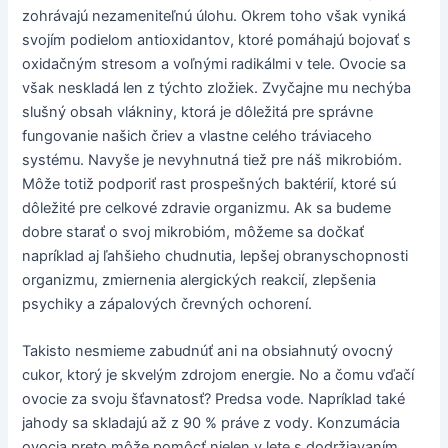
zohrávajú nezameniteľnú úlohu. Okrem toho však vyniká
svojím podielom antioxidantov, ktoré pomáhajú bojovať s
oxidačným stresom a voľnými radikálmi v tele. Ovocie sa
však neskladá len z týchto zložiek. Zvyčajne mu nechýba
slušný obsah vlákniny, ktorá je dôležitá pre správne
fungovanie našich čriev a vlastne celého tráviaceho
systému. Navyše je nevyhnutná tiež pre náš mikrobióm.
Môže totiž podporiť rast prospešných baktérií, ktoré sú
dôležité pre celkové zdravie organizmu. Ak sa budeme
dobre starať o svoj mikrobióm, môžeme sa dočkať
napríklad aj ľahšieho chudnutia, lepšej obranyschopnosti
organizmu, zmiernenia alergických reakcií, zlepšenia
psychiky a zápalových črevných ochorení.
Takisto nesmieme zabudnúť ani na obsiahnutý ovocný
cukor, ktorý je skvelým zdrojom energie. No a čomu vďačí
ovocie za svoju šťavnatosť? Predsa vode. Napríklad také
jahody sa skladajú až z 90 % práve z vody. Konzumácia
ovocia preto môže pomôcť nielen v lete s dodržiavaním