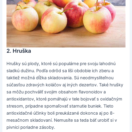
2. Hruška
Hrušky sú plody, ktoré sú populárne pre svoju lahodnú
sladkú dužinu. Podľa odrôd sa líši obdobie ich zberu a
taktiež možná dĺžka skladovania. Sú neodmysliteľnou
súčasťou zdravých koláčov aj iných dezertov. Také hrušky
sa môžu pochváliť svojim obsahom flavonoidov a
antioxidantov, ktoré pomáhajú v tele bojovať s oxidačným
stresom, prípadne spomaľovať starnutie buniek. Tieto
antioxidačné účinky boli preukázané dokonca aj po 8-
mesačnom skladovaní. Nemusíte sa teda báť urobiť si v
pivnici poriadne zásoby.