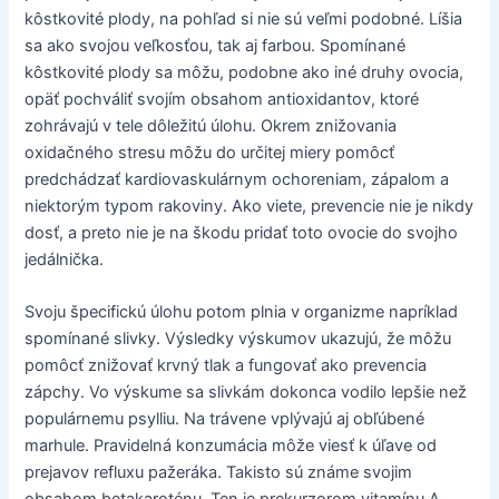
kôstkovité plody, na pohľad si nie sú veľmi podobné. Líšia
sa ako svojou veľkosťou, tak aj farbou. Spomínané
kôstkovité plody sa môžu, podobne ako iné druhy ovocia,
opäť pochváliť svojím obsahom antioxidantov, ktoré
zohrávajú v tele dôležitú úlohu. Okrem znižovania
oxidačného stresu môžu do určitej miery pomôcť
predchádzať kardiovaskulárnym ochoreniam, zápalom a
niektorým typom rakoviny. Ako viete, prevencie nie je nikdy
dosť, a preto nie je na škodu pridať toto ovocie do svojho
jedálnička.
Svoju špecifickú úlohu potom plnia v organizme napríklad
spomínané slivky. Výsledky výskumov ukazujú, že môžu
pomôcť znižovať krvný tlak a fungovať ako prevencia
zápchy. Vo výskume sa slivkám dokonca vodilo lepšie než
populárnemu psylliu. Na trávene vplývajú aj obľúbené
marhule. Pravidelná konzumácia môže viesť k úľave od
prejavov refluxu pažeráka. Takisto sú známe svojim