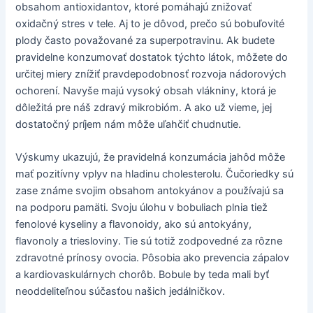
obsahom antioxidantov, ktoré pomáhajú znižovať
oxidačný stres v tele. Aj to je dôvod, prečo sú bobuľovité
plody často považované za superpotravinu. Ak budete
pravidelne konzumovať dostatok týchto látok, môžete do
určitej miery znížiť pravdepodobnosť rozvoja nádorových
ochorení. Navyše majú vysoký obsah vlákniny, ktorá je
dôležitá pre náš zdravý mikrobióm. A ako už vieme, jej
dostatočný príjem nám môže uľahčiť chudnutie.
Výskumy ukazujú, že pravidelná konzumácia jahôd môže
mať pozitívny vplyv na hladinu cholesterolu. Čučoriedky sú
zase známe svojim obsahom antokyánov a používajú sa
na podporu pamäti. Svoju úlohu v bobuliach plnia tiež
fenolové kyseliny a flavonoidy, ako sú antokyány,
flavonoly a triesloviny. Tie sú totiž zodpovedné za rôzne
zdravotné prínosy ovocia. Pôsobia ako prevencia zápalov
a kardiovaskulárnych chorôb. Bobule by teda mali byť
neoddeliteľnou súčasťou našich jedálničkov.