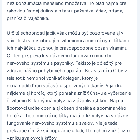
než konzumácia menšieho množstva. To platí najmä pre
rakovinu ústnej dutiny a hltanu, pažeráka, čriev, hrtana,
prsníka či vaječníka.
Určité schopnosti jabĺk však môžu byť pozorované aj v
súvislosti s obsiahnutými vitamínmi a minerálnymi látkami.
Ich najväčšou pýchou je pravdepodobne obsah vitamínu
C. Ten prispieva k správnemu fungovaniu imunity,
nervového systému a psychiky. Takisto je dôležitý pre
zdravie nášho pohybového aparátu. Bez vitamínu C by v
tele totiž nemohol vznikať kolagén, ktorý je
nenahraditeľnou súčasťou spojivových tkanív. V jablku
nájdeme aj horčík, ktorý pomáha znížiť únavu a vyčerpanie
či vitamín K, ktorý má vplyv na zrážanlivosť krvi. Najmä
športovci určite ocenia aj obsah draslíka a spomínaného
horčíka. Tieto minerálne látky majú totiž vplyv na správne
fungovanie nervového systému a svalov. Nie je teda
prekvapením, že sú populárne u ľudí, ktorí chcú znížiť riziko
vzniku svalových kŕčov.