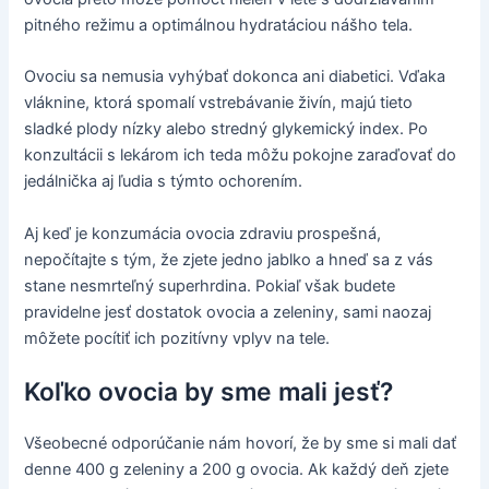
pitného režimu a optimálnou hydratáciou nášho tela.
Ovociu sa nemusia vyhýbať dokonca ani diabetici. Vďaka
vláknine, ktorá spomalí vstrebávanie živín, majú tieto
sladké plody nízky alebo stredný glykemický index. Po
konzultácii s lekárom ich teda môžu pokojne zaraďovať do
jedálnička aj ľudia s týmto ochorením.
Aj keď je konzumácia ovocia zdraviu prospešná,
nepočítajte s tým, že zjete jedno jablko a hneď sa z vás
stane nesmrteľný superhrdina. Pokiaľ však budete
pravidelne jesť dostatok ovocia a zeleniny, sami naozaj
môžete pocítiť ich pozitívny vplyv na tele.
Koľko ovocia by sme mali jesť?
Všeobecné odporúčanie nám hovorí, že by sme si mali dať
denne 400 g zeleniny a 200 g ovocia. Ak každý deň zjete