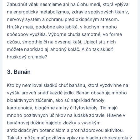
Zabudnúť však nesmieme ani na úlohu medi, ktorá vplýva
na energetický metabolizmus, zdravie spojivových tkanív,
nervový systém a ochranu pred oxidačným stresom.
Hrušky majú, podobne ako jablká, v kuchyni mnoho
spôsobov využitia. Výborne chutia samotné, vo forme
džúsu, smoothie či na ovsenej kaši. Upiecť si z nich
môžete napríklad aj lahodný koláč. A čo tak skúsiť
hruškový crumble?
3. Banán
Kto by nemiloval sladkú chuť banánu, ktorá vyzdvihne na
vyššiu úroveň snáď každé jedlo. Banán obsahuje mnoho
bioaktívnych zlúčenín, ako sú napríklad fenoly,
karotenoidy, biogénne amíny či fytosteroly. Tie majú
mnoho pozitívnych účinkov na ľudské zdravie. Hlavne v
banánovej dužine nájdete zložky s vysokým
antioxidačným potenciálom a protinádorovou aktivitou.
Takisto môže mať pozitívny vplyv na hladinu cholesterolu v