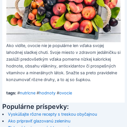
Ako vidíte, ovocie nie je populárne len vďaka svojej
lahodnej sladkej chuti. Svoje miesto v zdravom jedálničku si
zaslúži predovšetkým vďaka pomerne nízkej kalorickej
hodnote, obsahu vlákniny, antioxidantov či prospešných
vitamínov a minerálnych látok. Snažte sa preto pravidelne
konzumovať rôzne druhy, a to aj so šupkou.
tags:
#
nutricne
#
hodnoty
#
ovocie
Populárne príspevky:
Vyskúšajte rôzne recepty s treskou obyčajnou
Ako pripraviť glazovanú zeleninu