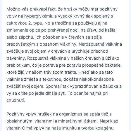
Možno vás prekvapí fakt, že hrušky môžu mať pozitívny
vplyv na hyperglykémiu a vysoký krvný tlak spojený s
cukrovkou 2. typu. No a tradične sa používajú aj na
zmiernenie opice po prehýrenej noci, na úľavu od kašľa
alebo zápchu. Ich pôsobenie v črevách sa spája
predovšetkým s obsahom vlákniny. Nerozpustná vláknina
zväčšuje svoj objem v črevách a urýchľuje priechod
tráveniny. Rozpustná vláknina v našich črevách slúži ako
prebiotikum, čo je potrava pre zdraviu prospešné baktérie,
ktoré žijú v našom tráviacom trakte. Hneď ako sa táto
vláknina zmieša s tekutinou, dokáže niekoľkonásobne
zväčšiť svoj objem. Spomalí tak vyprázdňovanie žalúdka a
vy sa cítite po jedle dlhšie sýti. To oceníte najmä pri
chudnutí.
Pozitívny vplyv hrušiek na organizmus sa spája tiež s
obsiahnutými vitamínmi a minerálnymi látkami. Napríklad
vitamín C má vplyv na našu imunitu a tvorbu kolagénu.