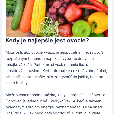
Kedy je najlepšie jesť ovocie?
Možností, ako ovocie využiť, je nespočetné množstvo. S
rozpučeným banánom napríklad výborne dosladíte
raňajkovú kašu. Perfektne si však rozumie tiež s
arašidovým maslom. Keď potrebujete cez deň zahnať hlad,
nie je nič jednoduchšie, ako zahryznúť do jablka, banána
alebo hrušky.
Možno vám napadne otázka, kedy je najlepšie jesť ovocie.
Odpoveď je jednoduchá - kedykoľvek. Aj keď je takmer
okamžitým zdrojom energie, neznamená to, že sa hneď
uloží do tuku, ak nepôjdete športovať. O tom, či budete