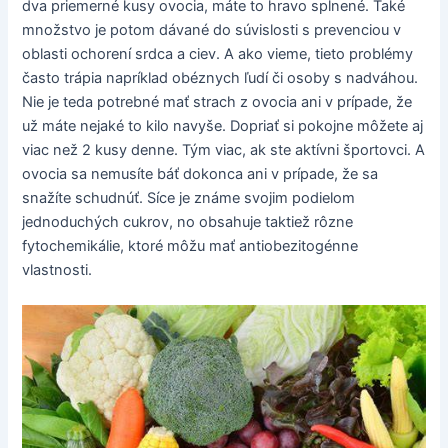
dva priemerné kusy ovocia, máte to hravo splnené. Také
množstvo je potom dávané do súvislosti s prevenciou v
oblasti ochorení srdca a ciev. A ako vieme, tieto problémy
často trápia napríklad obéznych ľudí či osoby s nadváhou.
Nie je teda potrebné mať strach z ovocia ani v prípade, že
už máte nejaké to kilo navyše. Dopriať si pokojne môžete aj
viac než 2 kusy denne. Tým viac, ak ste aktívni športovci. A
ovocia sa nemusíte báť dokonca ani v prípade, že sa
snažíte schudnúť. Síce je známe svojim podielom
jednoduchých cukrov, no obsahuje taktiež rôzne
fytochemikálie, ktoré môžu mať antiobezitogénne
vlastnosti.