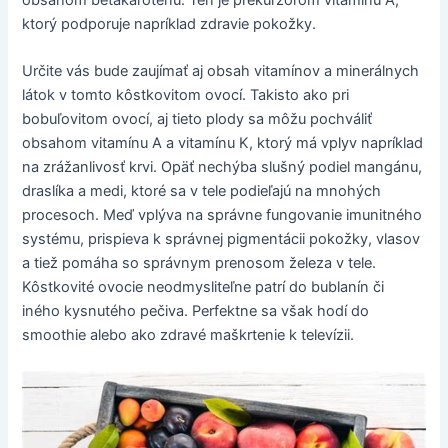
obsahom betakaroténu. Ten je prekurzorom vitamínu A,
ktorý podporuje napríklad zdravie pokožky.
Určite vás bude zaujímať aj obsah vitamínov a minerálnych
látok v tomto kôstkovitom ovocí. Takisto ako pri
bobuľovitom ovocí, aj tieto plody sa môžu pochváliť
obsahom vitamínu A a vitamínu K, ktorý má vplyv napríklad
na zrážanlivosť krvi. Opäť nechýba slušný podiel mangánu,
draslíka a medi, ktoré sa v tele podieľajú na mnohých
procesoch. Meď vplýva na správne fungovanie imunitného
systému, prispieva k správnej pigmentácii pokožky, vlasov
a tiež pomáha so správnym prenosom železa v tele.
Kôstkovité ovocie neodmysliteľne patrí do bublanín či
iného kysnutého pečiva. Perfektne sa však hodí do
smoothie alebo ako zdravé maškrtenie k televízii.