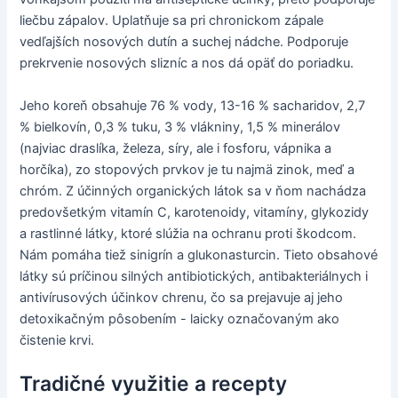
liečbu zápalov. Uplatňuje sa pri chronickom zápale
vedľajších nosových dutín a suchej nádche. Podporuje
prekrvenie nosových slizníc a nos dá opäť do poriadku.
Jeho koreň obsahuje 76 % vody, 13-16 % sacharidov, 2,7
% bielkovín, 0,3 % tuku, 3 % vlákniny, 1,5 % minerálov
(najviac draslíka, železa, síry, ale i fosforu, vápnika a
horčíka), zo stopových prvkov je tu najmä zinok, meď a
chróm. Z účinných organických látok sa v ňom nachádza
predovšetkým vitamín C, karotenoidy, vitamíny, glykozidy
a rastlinné látky, ktoré slúžia na ochranu proti škodcom.
Nám pomáha tiež sinigrín a glukonasturcin. Tieto obsahové
látky sú príčinou silných antibiotických, antibakteriálnych i
antivírusových účinkov chrenu, čo sa prejavuje aj jeho
detoxikačným pôsobením - laicky označovaným ako
čistenie krvi.
Tradičné využitie a recepty