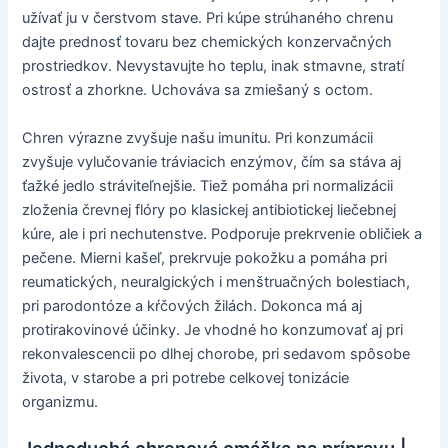
užívať ju v čerstvom stave. Pri kúpe strúhaného chrenu
dajte prednosť tovaru bez chemických konzervačných
prostriedkov. Nevystavujte ho teplu, inak stmavne, stratí
ostrosť a zhorkne. Uchováva sa zmiešaný s octom.
Chren výrazne zvyšuje našu imunitu. Pri konzumácii
zvyšuje vylučovanie tráviacich enzýmov, čím sa stáva aj
ťažké jedlo stráviteľnejšie. Tiež pomáha pri normalizácii
zloženia črevnej flóry po klasickej antibiotickej liečebnej
kúre, ale i pri nechutenstve. Podporuje prekrvenie obličiek a
pečene. Mierni kašeľ, prekrvuje pokožku a pomáha pri
reumatických, neuralgických i menštruačných bolestiach,
pri parodontóze a kŕčových žilách. Dokonca má aj
protirakovinové účinky. Je vhodné ho konzumovať aj pri
rekonvalescencii po dlhej chorobe, pri sedavom spôsobe
života, v starobe a pri potrebe celkovej tonizácie
organizmu.
Jednoduchá chrenová omáčka na prípravu |