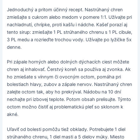
Jednoduchý a pritom účinný recept. Nastrúhaný chren
zmiešajte s cukrom alebo medom v pomere 1:1. Užívajte pri
nachladnutí, chrípke, proti kašľu i nádche. Kašeľ porazí aj
tento sirup: zmiešajte 1 PL strúhaného chrenu s 1 PL cibule,
3 PL medu a rozrieďte trochou vody. Užívajte po lyžičke 5x
denne.
Pri zápale horných alebo dolných dýchacích ciest môžete
chren aj inhalovať. Čerstvý koreň sa používa aj zvonka. Ak
ho zmiešate s vínnym či ovocným octom, pomáha pri
bolestiach hlavy, zubov a zápale nervov. Nastrúhaný chren
zalejte octom tak, aby ho prekrýval. Nádobu na 10 dní
nechajte pri izbovej teplote. Potom obsah prelisujte. Týmto
octom možno čistiť aj problematickú pleť so sklonom k
akné.
Uľaviť od bolesti pomôžu tiež obklady. Potrebujete 1 diel
strúhaného chrenu, 1 diel masti a 5 dielov múky. Miesto