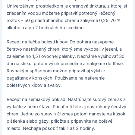
Univerzálnym prostriedkom je chrenová tinktúra, z ktorej si
zriedením vodou môžeme pripraviť potrebný liečebný
roztok - 50 g nastrúhaného chrenu zalejeme 0,25l 70 %
alkoholu a po 2 hodinách ho scedíme.
Recept na liečbu bolesti kĺbov: Do pohára nasypeme
čerstvo nastrúhaný chren, ktorý sme vykopali v jeseni, a
zalejeme ho 1,5 l ovocnej pálenky. Necháme vylúhovať 30
dní na slnku, potom výluh precedíme a nalejeme do fľaše.
Rovnakým spôsobom možno pripraviť aj výluh z
pagaštanov konských. Používame na natieranie
bolestivých kĺbov a svalov.
Recept na zemiakový obklad: Nastrúhajte surový zemiak a
vytlačte z neho šťavu. Pridať môžete aj nastrúhaný čerstvý
chren. Jednu zo surovín či zmes potom naneste na kúsok
plátienka alebo gázy, priložte a pripevnite na boľavé
miesto. Nechajte pôsobiť tak 1 až 2 hodiny.