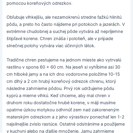
pomocou koreňových odrezkov.
Obľubuje vlhkejšiu, ale nezamokrenú stredne ťažkú hlinitú
pôdu, a preto ho často nájdeme pri potokoch a jazerách. V
extrémne chudobnej a suchej pôde vytvára až nepríjemne
štipľavé korene. Chren znáša i polotieň, ale v prípade
slnečnej polohy vytvára viac účinných látok.
Tradične chren pestujeme na jednom mieste ako vytrvalú
rastlinu v spone 60 × 60 cm. Na jeseň si vyhĺbime asi 30
cm hlboké jamy a na ich dno vodorovne položíme 10-15
cm dlhý a 2 cm hrubý koreňový odrezok chrenu, ktorý
následne zahrnieme pôdou. Prvý rok udržujeme pôdu
kyprú a mierne vlhkú. Keď chceme, aby mal chren v
druhom roku dostatočne hrubé korene, v máji musíme
opatrne úzkou motykou odhrnúť zem nad zakoreneným
materským odrezkom a z jeho výrastkov ponechať len 1-2
najsilnejšie zvislo rastúce. Ostatné odstránime a použijeme
v kuchyni alebo na ďalšie množenie. Jamu zahrnieme