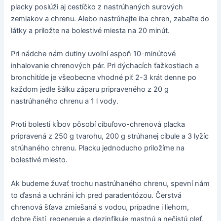
placky poslúži aj cestíčko z nastrúhaných surových
zemiakov a chrenu. Alebo nastrúhajte iba chren, zabaľte do
látky a priložte na bolestivé miesta na 20 minút.
Pri nádche nám dutiny uvoľní aspoň 10-minútové
inhalovanie chrenových pár. Pri dýchacích ťažkostiach a
bronchitíde je všeobecne vhodné piť 2-3 krát denne po
každom jedle šálku záparu pripraveného z 20 g
nastrúhaného chrenu a 1 l vody.
Proti bolesti kĺbov pôsobí cibuľovo-chrenová placka
pripravená z 250 g tvarohu, 200 g strúhanej cibule a 3 lyžíc
strúhaného chrenu. Placku jednoducho priložíme na
bolestivé miesto.
Ak budeme žuvať trochu nastrúhaného chrenu, spevní nám
to ďasná a uchráni ich pred paradentózou. Čerstvá
chrenová šťava zmiešaná s vodou, prípadne i liehom,
dobre čistí, regeneruje a dezinfikuje mastnú a nečistú pleť.