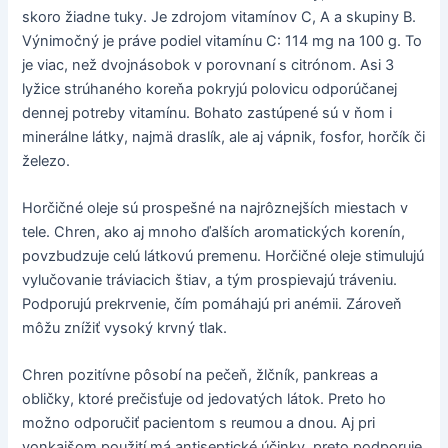
skoro žiadne tuky. Je zdrojom vitamínov C, A a skupiny B.
Výnimočný je práve podiel vitamínu C: 114 mg na 100 g. To
je viac, než dvojnásobok v porovnaní s citrónom. Asi 3
lyžice strúhaného koreňa pokryjú polovicu odporúčanej
dennej potreby vitamínu. Bohato zastúpené sú v ňom i
minerálne látky, najmä draslík, ale aj vápnik, fosfor, horčík či
železo.
Horčičné oleje sú prospešné na najrôznejších miestach v
tele. Chren, ako aj mnoho ďalších aromatických korenín,
povzbudzuje celú látkovú premenu. Horčičné oleje stimulujú
vylučovanie tráviacich štiav, a tým prospievajú tráveniu.
Podporujú prekrvenie, čím pomáhajú pri anémii. Zároveň
môžu znížiť vysoký krvný tlak.
Chren pozitívne pôsobí na pečeň, žlčník, pankreas a
obličky, ktoré prečisťuje od jedovatých látok. Preto ho
možno odporučiť pacientom s reumou a dnou. Aj pri
vonkajšom použití má antiseptické účinky, preto podporuje