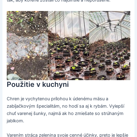
tak, aby korene zostali čo najdlhšie a neporušené.
Použitie v kuchyni
Chren je vychytenou prílohou k údenému mäsu a
zabíjačkovým špecialitám, no hodí sa aj k rybám. Vylepší
chuť varenej šunky, najmä ak ho zmiešate so strúhaným
jablkom.
Varením stráca zelenina svoje cenné účinky, preto je lepšie