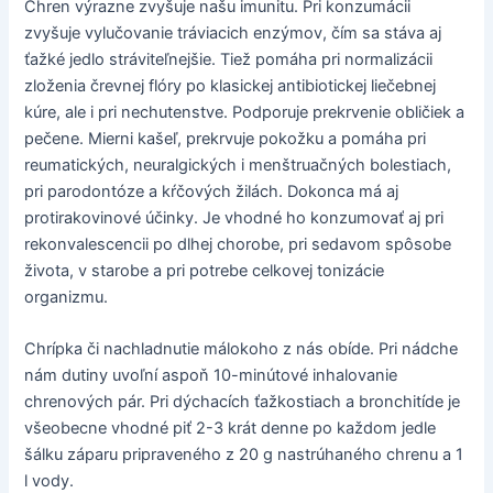
Chren výrazne zvyšuje našu imunitu. Pri konzumácii
zvyšuje vylučovanie tráviacich enzýmov, čím sa stáva aj
ťažké jedlo stráviteľnejšie. Tiež pomáha pri normalizácii
zloženia črevnej flóry po klasickej antibiotickej liečebnej
kúre, ale i pri nechutenstve. Podporuje prekrvenie obličiek a
pečene. Mierni kašeľ, prekrvuje pokožku a pomáha pri
reumatických, neuralgických i menštruačných bolestiach,
pri parodontóze a kŕčových žilách. Dokonca má aj
protirakovinové účinky. Je vhodné ho konzumovať aj pri
rekonvalescencii po dlhej chorobe, pri sedavom spôsobe
života, v starobe a pri potrebe celkovej tonizácie
organizmu.
Chrípka či nachladnutie málokoho z nás obíde. Pri nádche
nám dutiny uvoľní aspoň 10-minútové inhalovanie
chrenových pár. Pri dýchacích ťažkostiach a bronchitíde je
všeobecne vhodné piť 2-3 krát denne po každom jedle
šálku záparu pripraveného z 20 g nastrúhaného chrenu a 1
l vody.