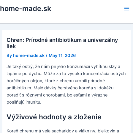
Skip
home-made.sk
to
Ma
content
Me
Chren: Prírodné antibiotikum a univerzálny
liek
By
home-made.sk
/
May 11, 2026
Je taký ostrý, že nám pri jeho konzumácii vyhŕknu slzy a
lapáme po dychu. Môže za to vysoká koncentrácia ostrých
horčičných olejov, ktoré z chrenu urobili prírodné
antibiotikum. Malé dávky čerstvého koreňa si dokážu
poradiť s rôznymi chorobami, bolesťami a výrazne
posilňujú imunitu.
Výživové hodnoty a zloženie
Koreň chrenu má veľa sacharidov a vlákniny, bielkovín a