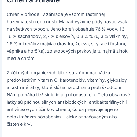
Chren v prírode i v záhrade je vzorom rastlinnej
húževnatosti i odolnosti. Má rád výživné pôdy, rastie však
na všetkých typoch. Jeho koreň obsahuje 76 % vody, 13-
16 % sacharidov, 2,7 % bielkovín, 0,3 % tuku, 3 % vlákniny,
1,5 % minerálov (najviac draslíka, železa, síry, ale i fosforu,
vápnika a horčíka), zo stopových prvkov je tu najmä zinok,
meď a chróm.
Z účinných organických látok sa v ňom nachádza
predovšetkým vitamín C, karotenoidy, vitamíny, glykozidy
a rastlinné látky, ktoré slúžia na ochranu proti škodcom.
Nám pomáha tiež sinigrín a glukonasturcin. Tieto obsahové
látky sú príčinou silných antibiotických, antibakteriálnych i
antivírusových účinkov chrenu, čo sa prejavuje aj jeho
detoxikačným pôsobením - laicky označovaným ako
čistenie krvi.