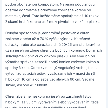
pôdou obohatenou kompostom. Na jeseň pôdu znovu
opatrne odhrnieme a odrežeme zosilnené korene od
materskej časti. Toto každoročne opakujeme až 10 rokov.
Získané hrubé korene uložíme v pivnici do vlhkého piesku.
Druhým spôsobom je jednoročné pestovanie chrenu -
získame z neho až o 70 % vyššie výnosy. Koreňové
odrezky hrubé ako ceruzka a dlhé 20-25 cm si pripravíme
už na jeseň pri zbere chrenu z bočných koreňov. Do jari ich
skladujeme v pivnici vo vlhkom piesku. Aby sme ich pri
výsadbe správne zasadili, horný koniec zrežeme kolmo a
spodný šikmo. Odrezky nemajú vegetačný vrchol, ten sa
vytvorí zo spiacich očiek; vysádzame ich v marci do rýh
hlbokých 10 cm a od seba vzdialených 60 cm. Sadíme
šikmo, asi pod 45° uhlom.
Chren zberáme neskoro na jeseň po zaschnutí listov
hlbokým, až 35 cm vyorávaním alebo vykopávaním, teda