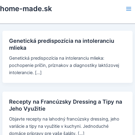
Skip
home-made.sk
to
Ma
content
Me
Genetická predispozícia na intoleranciu
mlieka
Genetická predispozícia na intoleranciu mlieka:
pochopenie príčin, príznakov a diagnostiky laktózovej
intolerancie. […]
Recepty na Francúzsky Dressing a Tipy na
Jeho Využitie
Objavte recepty na lahodný francúzsky dressing, jeho
variácie a tipy na využitie v kuchyni. Jednoduché
domáce prípravy pre vaše šaláty. […]