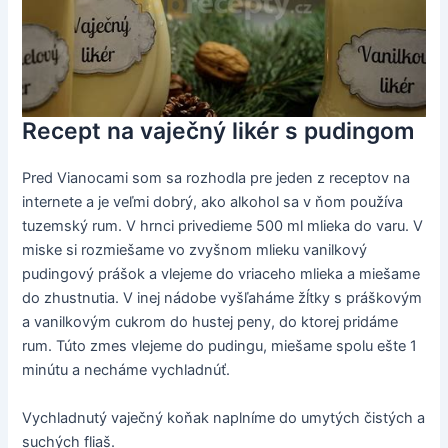
Recept na vaječný likér s pudingom
Pred Vianocami som sa rozhodla pre jeden z receptov na
internete a je veľmi dobrý, ako alkohol sa v ňom používa
tuzemský rum. V hrnci privedieme 500 ml mlieka do varu. V
miske si rozmiešame vo zvyšnom mlieku vanilkový
pudingový prášok a vlejeme do vriaceho mlieka a miešame
do zhustnutia. V inej nádobe vyšľaháme žĺtky s práškovým
a vanilkovým cukrom do hustej peny, do ktorej pridáme
rum. Túto zmes vlejeme do pudingu, miešame spolu ešte 1
minútu a necháme vychladnúť.
Vychladnutý vaječný koňak naplníme do umytých čistých a
suchých fliaš.