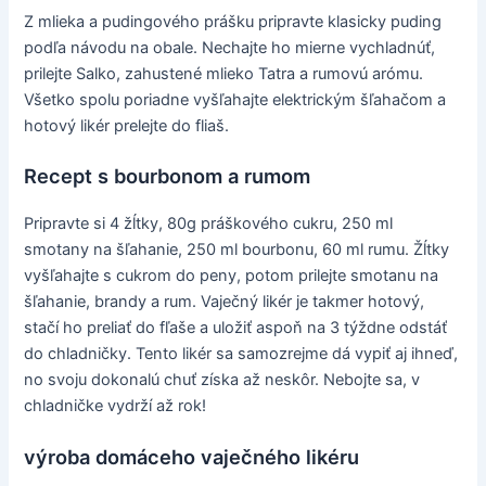
Z mlieka a pudingového prášku pripravte klasicky puding
podľa návodu na obale. Nechajte ho mierne vychladnúť,
prilejte Salko, zahustené mlieko Tatra a rumovú arómu.
Všetko spolu poriadne vyšľahajte elektrickým šľahačom a
hotový likér prelejte do fliaš.
Recept s bourbonom a rumom
Pripravte si 4 žĺtky, 80g práškového cukru, 250 ml
smotany na šľahanie, 250 ml bourbonu, 60 ml rumu. Žĺtky
vyšľahajte s cukrom do peny, potom prilejte smotanu na
šľahanie, brandy a rum. Vaječný likér je takmer hotový,
stačí ho preliať do fľaše a uložiť aspoň na 3 týždne odstáť
do chladničky. Tento likér sa samozrejme dá vypiť aj ihneď,
no svoju dokonalú chuť získa až neskôr. Nebojte sa, v
chladničke vydrží až rok!
výroba domáceho vaječného likéru