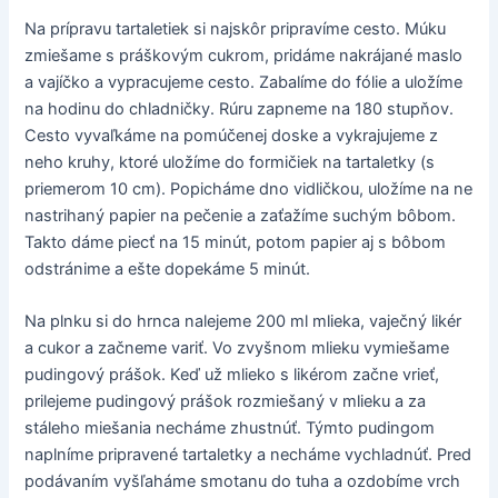
Na prípravu tartaletiek si najskôr pripravíme cesto. Múku
zmiešame s práškovým cukrom, pridáme nakrájané maslo
a vajíčko a vypracujeme cesto. Zabalíme do fólie a uložíme
na hodinu do chladničky. Rúru zapneme na 180 stupňov.
Cesto vyvaľkáme na pomúčenej doske a vykrajujeme z
neho kruhy, ktoré uložíme do formičiek na tartaletky (s
priemerom 10 cm). Popicháme dno vidličkou, uložíme na ne
nastrihaný papier na pečenie a zaťažíme suchým bôbom.
Takto dáme piecť na 15 minút, potom papier aj s bôbom
odstránime a ešte dopekáme 5 minút.
Na plnku si do hrnca nalejeme 200 ml mlieka, vaječný likér
a cukor a začneme variť. Vo zvyšnom mlieku vymiešame
pudingový prášok. Keď už mlieko s likérom začne vrieť,
prilejeme pudingový prášok rozmiešaný v mlieku a za
stáleho miešania necháme zhustnúť. Týmto pudingom
naplníme pripravené tartaletky a necháme vychladnúť. Pred
podávaním vyšľaháme smotanu do tuha a ozdobíme vrch