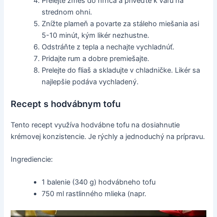
Prelejte zmes do hrnca a priveďte k varu na
strednom ohni.
Znížte plameň a povarte za stáleho miešania asi
5-10 minút, kým likér nezhustne.
Odstráňte z tepla a nechajte vychladnúť.
Pridajte rum a dobre premiešajte.
Prelejte do fliaš a skladujte v chladničke. Likér sa
najlepšie podáva vychladený.
Recept s hodvábnym tofu
Tento recept využíva hodvábne tofu na dosiahnutie
krémovej konzistencie. Je rýchly a jednoduchý na prípravu.
Ingrediencie:
1 balenie (340 g) hodvábneho tofu
750 ml rastlinného mlieka (napr.