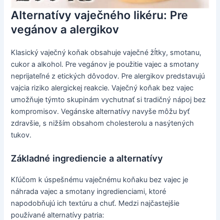
Alternatívy vaječného likéru: Pre
vegánov a alergikov
Klasický vaječný koňak obsahuje vaječné žĺtky, smotanu,
cukor a alkohol. Pre vegánov je použitie vajec a smotany
neprijateľné z etických dôvodov. Pre alergikov predstavujú
vajcia riziko alergickej reakcie. Vaječný koňak bez vajec
umožňuje týmto skupinám vychutnať si tradičný nápoj bez
kompromisov. Vegánske alternatívy navyše môžu byť
zdravšie, s nižším obsahom cholesterolu a nasýtených
tukov.
Základné ingrediencie a alternatívy
Kľúčom k úspešnému vaječnému koňaku bez vajec je
náhrada vajec a smotany ingredienciami, ktoré
napodobňujú ich textúru a chuť. Medzi najčastejšie
používané alternatívy patria: