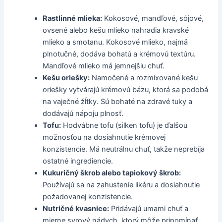
Rastlinné mlieka:
Kokosové, mandľové, sójové,
ovsené alebo kešu mlieko nahradia kravské
mlieko a smotanu. Kokosové mlieko, najmä
plnotučné, dodáva bohatú a krémovú textúru.
Mandľové mlieko má jemnejšiu chuť.
Kešu oriešky:
Namočené a rozmixované kešu
oriešky vytvárajú krémovú bázu, ktorá sa podobá
na vaječné žĺtky. Sú bohaté na zdravé tuky a
dodávajú nápoju plnosť.
Tofu:
Hodvábne tofu (silken tofu) je ďalšou
možnosťou na dosiahnutie krémovej
konzistencie. Má neutrálnu chuť, takže neprebíja
ostatné ingrediencie.
Kukuričný škrob alebo tapiokový škrob:
Používajú sa na zahustenie likéru a dosiahnutie
požadovanej konzistencie.
Nutričné kvasnice:
Pridávajú umami chuť a
mierne syrový nádych, ktorý môže pripomínať