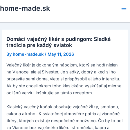
Skip
home-made.sk
to
Ma
content
Me
Domáci vaječný likér s pudingom: Sladká
tradícia pre každý sviatok
By
home-made.sk
/
May 11, 2026
Vaječný likér je dokonalým nápojom, ktorý sa hodí nielen
na Vianoce, ale aj Silvester. Je sladký, dobrý a keď si ho
pripravíte sami doma, viete si prispôsobiť aj jeho intenzitu.
Ak by ste chceli okrem toho klasického vyskúšať aj mierne
odlišnú verziu, inšpirujte sa týmto receptom.
Klasický vaječný koňak obsahuje vaječné žĺtky, smotanu,
cukor a alkohol. K sviatočnej atmosfére patria aj vianočné
likéry, ktorých existuje nespočetné množstvo. Čo by to boli
za Vianoce bez vaječného likéru, stromčeka, kapra a