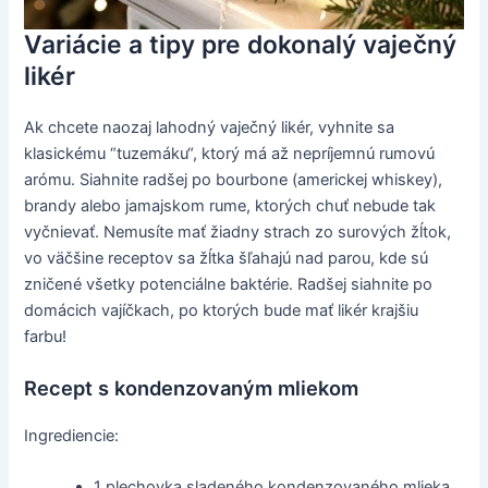
Variácie a tipy pre dokonalý vaječný
likér
Ak chcete naozaj lahodný vaječný likér, vyhnite sa
klasickému “tuzemáku“, ktorý má až nepríjemnú rumovú
arómu. Siahnite radšej po bourbone (americkej whiskey),
brandy alebo jamajskom rume, ktorých chuť nebude tak
vyčnievať. Nemusíte mať žiadny strach zo surových žĺtok,
vo väčšine receptov sa žĺtka šľahajú nad parou, kde sú
zničené všetky potenciálne baktérie. Radšej siahnite po
domácich vajíčkach, po ktorých bude mať likér krajšiu
farbu!
Recept s kondenzovaným mliekom
Ingrediencie:
1 plechovka sladeného kondenzovaného mlieka