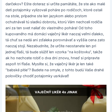
darčekov? Ešte doteraz si určite pamätáte, že ste ako malé
deti potajomky vylizovali poháre po rodičoch, ktoré ostali
na stole, prípadne ste len jazykom alebo prstom
ochutnávali tú sladkú dobrotu, ktorú Vám nechceli rodičia
ani za ten svet naliať do vlastného pohára! Od toho
kupovaného má domáci vaječný likér naozaj veľmi ďaleko,
tá chuť sa nedá ani zďaleka porovnávať a vyššia cena zato
naozaj stojí. Nezabudnite, že určite neostanete len pri
jednej fľaši, tá bude slúžiť len vzorka “na koštovku“, takže
ak ho nechcete robiť o dva dni znovu, hneď si pripravte
aspoň tri fľaše. Myslíte si, že vaječný likér je len také
“babské pitie“? Budete na omyle, z tohto budú Vaše drahé
polovičky chodiť potajomky usrkávať!