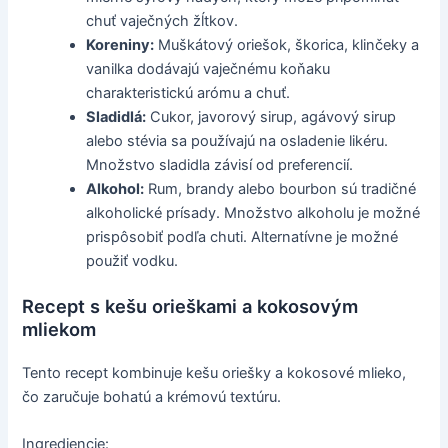
chuť vaječných žĺtkov.
Koreniny:
Muškátový oriešok, škorica, klinčeky a
vanilka dodávajú vaječnému koňaku
charakteristickú arómu a chuť.
Sladidlá:
Cukor, javorový sirup, agávový sirup
alebo stévia sa používajú na osladenie likéru.
Množstvo sladidla závisí od preferencií.
Alkohol:
Rum, brandy alebo bourbon sú tradičné
alkoholické prísady. Množstvo alkoholu je možné
prispôsobiť podľa chuti. Alternatívne je možné
použiť vodku.
Recept s kešu orieškami a kokosovým
mliekom
Tento recept kombinuje kešu oriešky a kokosové mlieko,
čo zaručuje bohatú a krémovú textúru.
Ingrediencie: