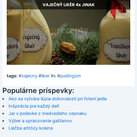
tags:
#
vajecny
#
liker
#
s
#
pudingom
Populárne príspevky:
Ako sa vytvára ilúzia dokonalosti pri fotení jedla
Inšpirácia pre každý deň
Jar v polievke z medvedieho cesnaku
Výber a spracovanie gaštanov
Liečba artrózy kolena