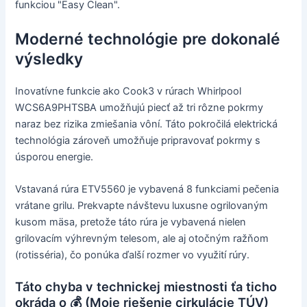
funkciou "Easy Clean".
Moderné technológie pre dokonalé
výsledky
Inovatívne funkcie ako Cook3 v rúrach Whirlpool
WCS6A9PHTSBA umožňujú piecť až tri rôzne pokrmy
naraz bez rizika zmiešania vôní. Táto pokročilá elektrická
technológia zároveň umožňuje pripravovať pokrmy s
úsporou energie.
Vstavaná rúra ETV5560 je vybavená 8 funkciami pečenia
vrátane grilu. Prekvapte návštevu luxusne ogrilovaným
kusom mäsa, pretože táto rúra je vybavená nielen
grilovacím výhrevným telesom, ale aj otočným ražňom
(rotisséria), čo ponúka ďalší rozmer vo využití rúry.
Táto chyba v technickej miestnosti ťa ticho
okráda o 💰 (Moje riešenie cirkulácie TÚV)