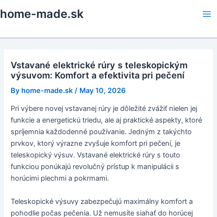
Skip
home-made.sk
to
Ma
content
Me
Vstavané elektrické rúry s teleskopickým
výsuvom: Komfort a efektivita pri pečení
By
home-made.sk
/
May 10, 2026
Pri výbere novej vstavanej rúry je dôležité zvážiť nielen jej
funkcie a energetickú triedu, ale aj praktické aspekty, ktoré
spríjemnia každodenné používanie. Jedným z takýchto
prvkov, ktorý výrazne zvyšuje komfort pri pečení, je
teleskopický výsuv. Vstavané elektrické rúry s touto
funkciou ponúkajú revolučný prístup k manipulácii s
horúcimi plechmi a pokrmami.
Teleskopické výsuvy zabezpečujú maximálny komfort a
pohodlie počas pečenia. Už nemusíte siahať do horúcej