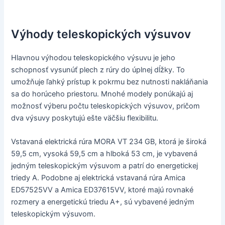
Výhody teleskopických výsuvov
Hlavnou výhodou teleskopického výsuvu je jeho
schopnosť vysunúť plech z rúry do úplnej dĺžky. To
umožňuje ľahký prístup k pokrmu bez nutnosti nakláňania
sa do horúceho priestoru. Mnohé modely ponúkajú aj
možnosť výberu počtu teleskopických výsuvov, pričom
dva výsuvy poskytujú ešte väčšiu flexibilitu.
Vstavaná elektrická rúra MORA VT 234 GB, ktorá je široká
59,5 cm, vysoká 59,5 cm a hlboká 53 cm, je vybavená
jedným teleskopickým výsuvom a patrí do energetickej
triedy A. Podobne aj elektrická vstavaná rúra Amica
ED57525VV a Amica ED37615VV, ktoré majú rovnaké
rozmery a energetickú triedu A+, sú vybavené jedným
teleskopickým výsuvom.