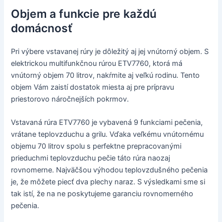
Objem a funkcie pre každú
domácnosť
Pri výbere vstavanej rúry je dôležitý aj jej vnútorný objem. S
elektrickou multifunkčnou rúrou ETV7760, ktorá má
vnútorný objem 70 litrov, nakŕmite aj veľkú rodinu. Tento
objem Vám zaistí dostatok miesta aj pre prípravu
priestorovo náročnejších pokrmov.
Vstavaná rúra ETV7760 je vybavená 9 funkciami pečenia,
vrátane teplovzduchu a grilu. Vďaka veľkému vnútornému
objemu 70 litrov spolu s perfektne prepracovanými
prieduchmi teplovzduchu pečie táto rúra naozaj
rovnomerne. Najväčšou výhodou teplovzdušného pečenia
je, že môžete piecť dva plechy naraz. S výsledkami sme si
tak istí, že na ne poskytujeme garanciu rovnomerného
pečenia.