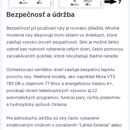
Bezpečnosť a údržba
Bezpečnosť pri používaní rúry je rovnako dôležitá. Mnohé
moderné rúry disponujú tromi sklami vo dvierkach, ktoré
zaisťujú vysokú úroveň bezpečnosti. Sklo je možné ľahko
vybrať bez nutnosti vyberania celých dverí, často pomocou
zacvakávacích poistiek, ktoré nevyžadujú žiadne náradie.
Ochladzovací ventilátor dverí zaisťuje bezpečnú teplotu
povrchu rúry. Niektoré modely, ako napríklad Mora VTS
785 DB s objemom 77 litrov a energetickou triedou A+,
ponúkajú okrem teleskopických výsuvov aj 22
automatických programov, funkciu pary, rýchly predohrev
a hydrolytický spôsob čistenia.
Pre jednoduchú údržbu sú rúry často vybavené
smaltovaným vnútrom s označením "Ľahké čistenie" alebo