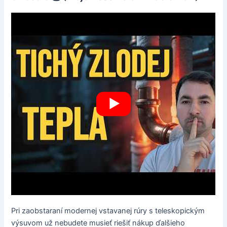
Pri zaobstaraní modernej vstavanej rúry s teleskopickým
výsuvom už nebudete musieť riešiť nákup ďalšieho