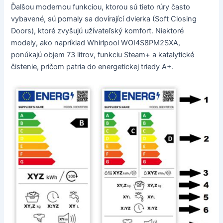
Ďalšou modernou funkciou, ktorou sú tieto rúry často
vybavené, sú pomaly sa dovírající dvierka (Soft Closing
Doors), ktoré zvyšujú užívateľský komfort. Niektoré
modely, ako napríklad Whirlpool WOI4S8PM2SXA,
ponúkajú objem 73 litrov, funkciu Steam+ a katalytické
čistenie, pričom patria do energetickej triedy A+.