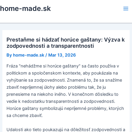
Skip
home-made.sk
to
Ma
content
Me
Prestaňme si hádzať horúce gaštany: Výzva k
zodpovednosti a transparentnosti
By
home-made.sk
/
Mar 13, 2026
Fráza "nehádžme si horúce gaštany" sa často používa v
politickom a spoločenskom kontexte, aby poukázala na
vyhýbanie sa zodpovednosti. Znamená to, že sa snažíme
zbaviť nepríjemnej úlohy alebo problému tak, že ju
prenesieme na niekoho iného. V konečnom dôsledku to
vedie k nedostatku transparentnosti a zodpovednosti.
Horúce gaštany symbolizujú nepríjemné problémy, ktorých
sa chceme zbaviť.
Udalosti ako tieto poukazujú na dôležitosť zodpovednosti a