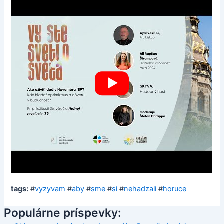
tags:
#
vyzyvam
#
aby
#
sme
#
si
#
nehadzali
#
horuce
Populárne príspevky: