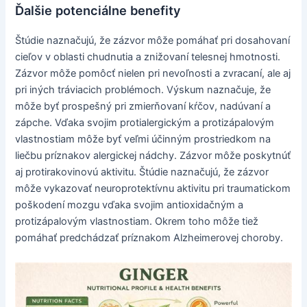
Ďalšie potenciálne benefity
Štúdie naznačujú, že zázvor môže pomáhať pri dosahovaní
cieľov v oblasti chudnutia a znižovaní telesnej hmotnosti.
Zázvor môže pomôcť nielen pri nevoľnosti a zvracaní, ale aj
pri iných tráviacich problémoch. Výskum naznačuje, že
môže byť prospešný pri zmierňovaní kŕčov, nadúvaní a
zápche. Vďaka svojim protialergickým a protizápalovým
vlastnostiam môže byť veľmi účinným prostriedkom na
liečbu príznakov alergickej nádchy. Zázvor môže poskytnúť
aj protirakovinovú aktivitu. Štúdie naznačujú, že zázvor
môže vykazovať neuroprotektívnu aktivitu pri traumatickom
poškodení mozgu vďaka svojim antioxidačným a
protizápalovým vlastnostiam. Okrem toho môže tiež
pomáhať predchádzať príznakom Alzheimerovej choroby.