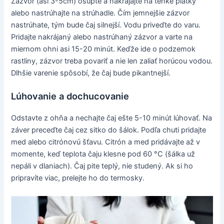
Zázvor (asi 3-5cm) ošúpte a nakrájajte na tenké plátky
alebo nastrúhajte na strúhadle. Čím jemnejšie zázvor
nastrúhate, tým bude čaj silnejší. Vodu priveďte do varu.
Pridajte nakrájaný alebo nastrúhaný zázvor a varte na
miernom ohni asi 15-20 minút. Keďže ide o podzemok
rastliny, zázvor treba povariť a nie len zaliať horúcou vodou.
Dlhšie varenie spôsobí, že čaj bude pikantnejší.
Lúhovanie a dochucovanie
Odstavte z ohňa a nechajte čaj ešte 5-10 minút lúhovať. Na
záver preceďte čaj cez sitko do šálok. Podľa chuti pridajte
med alebo citrónovú šťavu. Citrón a med pridávajte až v
momente, keď teplota čaju klesne pod 60 °C (šálka už
nepáli v dlaniach). Čaj pite teplý, nie studený. Ak si ho
pripravíte viac, prelejte ho do termosky.