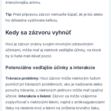
intenzívnejšiu arómu.
Tip:
Pred prípravou zázvor nemusíte šúpať, ak je bio alebo
ho dôkladne vydrhnete kefkou.
Kedy sa zázvoru vyhnúť
Hoci je zázvor známy svojimi mnohými zdravotnými
účinkami, môže mať aj niektoré vedľajšie účinky, na ktoré
by si ľudia mali dávať pozor.
Potenciálne vedľajšie účinky a interakcie
Tráviace problémy:
Hoci zázvor môže niektorým ľuďom
pomôcť pri tráviacich problémoch, ako je nadúvanie alebo
poruchy trávenia, u niektorých jedincov môže mať opačný
účinok.
Interakcie s liekmi:
Zázvor sa môže vzájomne
ovplyvňovať s niektorými liekmi, najmä s antikoagulanciami
(lieky na riedenie krvi) a liekmi na zníženie krvného tlaku.