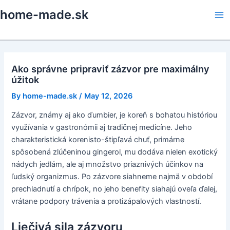
Skip
home-made.sk
to
Ma
content
Me
Ako správne pripraviť zázvor pre maximálny
úžitok
By
home-made.sk
/
May 12, 2026
Zázvor, známy aj ako ďumbier, je koreň s bohatou históriou
využívania v gastronómii aj tradičnej medicíne. Jeho
charakteristická korenisto-štipľavá chuť, primárne
spôsobená zlúčeninou gingerol, mu dodáva nielen exotický
nádych jedlám, ale aj množstvo priaznivých účinkov na
ľudský organizmus. Po zázvore siahneme najmä v období
prechladnutí a chrípok, no jeho benefity siahajú oveľa ďalej,
vrátane podpory trávenia a protizápalových vlastností.
Liečivá sila zázvoru