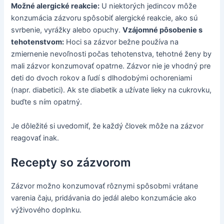
Možné alergické reakcie:
U niektorých jedincov môže
konzumácia zázvoru spôsobiť alergické reakcie, ako sú
svrbenie, vyrážky alebo opuchy.
Vzájomné pôsobenie s
tehotenstvom:
Hoci sa zázvor bežne používa na
zmiernenie nevoľnosti počas tehotenstva, tehotné ženy by
mali zázvor konzumovať opatrne. Zázvor nie je vhodný pre
deti do dvoch rokov a ľudí s dlhodobými ochoreniami
(napr. diabetici). Ak ste diabetik a užívate lieky na cukrovku,
buďte s ním opatrný.
Je dôležité si uvedomiť, že každý človek môže na zázvor
reagovať inak.
Recepty so zázvorom
Zázvor možno konzumovať rôznymi spôsobmi vrátane
varenia čaju, pridávania do jedál alebo konzumácie ako
výživového doplnku.