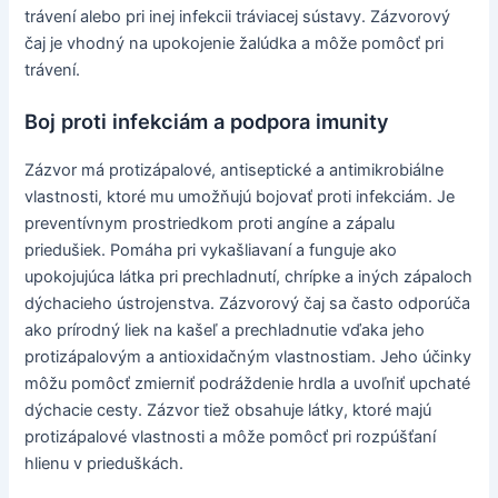
trávení alebo pri inej infekcii tráviacej sústavy. Zázvorový
čaj je vhodný na upokojenie žalúdka a môže pomôcť pri
trávení.
Boj proti infekciám a podpora imunity
Zázvor má protizápalové, antiseptické a antimikrobiálne
vlastnosti, ktoré mu umožňujú bojovať proti infekciám. Je
preventívnym prostriedkom proti angíne a zápalu
priedušiek. Pomáha pri vykašliavaní a funguje ako
upokojujúca látka pri prechladnutí, chrípke a iných zápaloch
dýchacieho ústrojenstva. Zázvorový čaj sa často odporúča
ako prírodný liek na kašeľ a prechladnutie vďaka jeho
protizápalovým a antioxidačným vlastnostiam. Jeho účinky
môžu pomôcť zmierniť podráždenie hrdla a uvoľniť upchaté
dýchacie cesty. Zázvor tiež obsahuje látky, ktoré majú
protizápalové vlastnosti a môže pomôcť pri rozpúšťaní
hlienu v prieduškách.