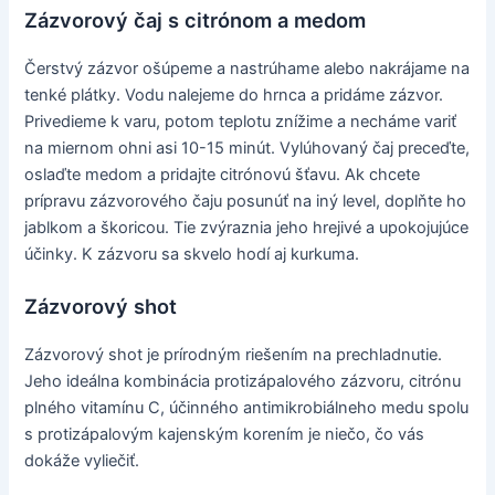
Zázvorový čaj s citrónom a medom
Čerstvý zázvor ošúpeme a nastrúhame alebo nakrájame na
tenké plátky. Vodu nalejeme do hrnca a pridáme zázvor.
Privedieme k varu, potom teplotu znížime a necháme variť
na miernom ohni asi 10-15 minút. Vylúhovaný čaj preceďte,
oslaďte medom a pridajte citrónovú šťavu. Ak chcete
prípravu zázvorového čaju posunúť na iný level, doplňte ho
jablkom a škoricou. Tie zvýraznia jeho hrejivé a upokojujúce
účinky. K zázvoru sa skvelo hodí aj kurkuma.
Zázvorový shot
Zázvorový shot je prírodným riešením na prechladnutie.
Jeho ideálna kombinácia protizápalového zázvoru, citrónu
plného vitamínu C, účinného antimikrobiálneho medu spolu
s protizápalovým kajenským korením je niečo, čo vás
dokáže vyliečiť.