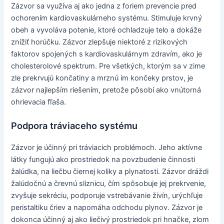
Zázvor sa využíva aj ako jedna z foriem prevencie pred
ochorením kardiovaskulárneho systému. Stimuluje krvný
obeh a vyvoláva potenie, ktoré ochladzuje telo a dokáže
znížiť horúčku. Zázvor zlepšuje niektoré z rizikových
faktorov spojených s kardiovaskulárnym zdravím, ako je
cholesterolové spektrum. Pre všetkých, ktorým sa v zime
zle prekrvujú končatiny a mrznú im končeky prstov, je
zázvor najlepším riešením, pretože pôsobí ako vnútorná
ohrievacia fľaša.
Podpora tráviaceho systému
Zázvor je účinný pri tráviacich problémoch. Jeho aktívne
látky fungujú ako prostriedok na povzbudenie činnosti
žalúdka, na liečbu čiernej koliky a plynatosti. Zázvor dráždi
žalúdočnú a črevnú sliznicu, čím spôsobuje jej prekrvenie,
zvyšuje sekréciu, podporuje vstrebávanie živín, urýchľuje
peristaltiku čriev a napomáha odchodu plynov. Zázvor je
dokonca účinný aj ako liečivý prostriedok pri hnačke, zlom