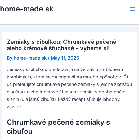
Skip
home-made.sk
to
Ma
content
Me
Zemiaky s cibuľkou: Chrumkavé pečené
alebo krémové šťuchané – vyberte si!
By
home-made.sk
/
May 11, 2026
Zemiaky s cibuľkou predstavujú univerzálnu a obľúbenú
kombináciu, ktorá sa dá pripraviť na mnoho spôsobov. Či
už preferujete chrumkavé pečené zemiaky s jemne zlatistou
cibuľkou, alebo krémové šťuchané zemiaky obohatené o
slaninku a jarnú cibuľku, každý recept sľubuje lahodný
zážitok.
Chrumkavé pečené zemiaky s
cibuľou