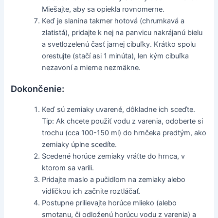
Miešajte, aby sa opiekla rovnomerne.
Keď je slanina takmer hotová (chrumkavá a
zlatistá), pridajte k nej na panvicu nakrájanú bielu
a svetlozelenú časť jarnej cibuľky. Krátko spolu
orestujte (stačí asi 1 minúta), len kým cibuľka
nezavoní a mierne nezmäkne.
Dokončenie:
Keď sú zemiaky uvarené, dôkladne ich sceďte.
Tip: Ak chcete použiť vodu z varenia, odoberte si
trochu (cca 100-150 ml) do hrnčeka predtým, ako
zemiaky úplne scedíte.
Scedené horúce zemiaky vráťte do hrnca, v
ktorom sa varili.
Pridajte maslo a pučidlom na zemiaky alebo
vidličkou ich začnite roztláčať.
Postupne prilievajte horúce mlieko (alebo
smotanu, či odloženú horúcu vodu z varenia) a