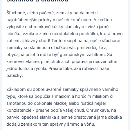
Šťuchané, alebo pučené, zemiaky patria medzi
najobľúbenejšie prílohy v našich končinách. A keď ich
vylepšíte o chrumkavé kúsky slaninky a sviežu jarnú
cibuľku, vznikne z nich neodolateľná pochúťka, ktorá hravo
zatieni aj hlavný chod! Tento recept na najlepšie šťuchané
zemiaky so slaninou a cibuľkou vás presvedčí, že aj
obyčajná príloha môže byť gurmánskym zážitkom. Sú
krémové, vláčne, plné chuti a ich príprava je neuveriteľne
jednoduchá a rýchla. Presne také, aké robievali naše
babičky.
Základom sú dobre uvarené zemiaky správneho varného
typu, ktoré sa popučia s maslom a horúcim mliekom či
smotanou do dokonale hladkej alebo rustikálnejšej
konzistencie - presne podľa vašej chuti. Chrumkavá, na
panvici opečená slaninka a jemne orestovaná jarná cibuľka
dodajú zemiakom ten správny šmrnc a vôňu.