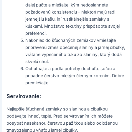
ďalej pučte a miešajte, kým nedosiahnete
požadovanú konzistenciu - niektorí majú radi
jemnejšiu kašu, iní rustikálnejšie zemiaky s
kúskami. Množstvo tekutiny prispôsobte svojej
preferencii.
Nakoniec do šťuchaných zemiakov vmiešajte
pripravenú zmes opečenej slaniny a jarnej cibuľky,
vrátane vypečeného tuku zo slaniny, ktorý dodá
skvelú chuť.
Ochutnajte a podľa potreby dochuťte soľou a
prípadne čerstvo mletým čiernym korením. Dobre
premiešajte.
Servírovanie:
Najlepšie šťuchané zemiaky so slaninou a cibuľkou
podávajte ihneď, teplé. Pred servírovaním ich môžete
posypať nasekanou čerstvou pažítkou alebo odloženou
tmavozelenou vňaťou jarnej cibuľky.