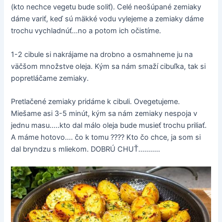
(kto nechce vegetu bude soliť). Celé neošúpané zemiaky
dáme variť, keď sú mäkké vodu vylejeme a zemiaky dáme
trochu vychladnúť...no a potom ich očistíme.
1-2 cibule si nakrájame na drobno a osmahneme ju na
väčšom množstve oleja. Kým sa nám smaží cibuľka, tak si
popretláčame zemiaky.
Pretlačené zemiaky pridáme k cibuli. Ovegetujeme.
Miešame asi 3-5 minút, kým sa nám zemiaky nespoja v
jednu masu.....kto dal málo oleja bude musieť trochu priliať.
A máme hotovo.... čo k tomu ???? Kto čo chce, ja som si
dal bryndzu s mliekom. DOBRÚ CHUŤ...........