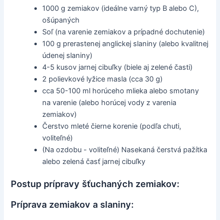
1000 g zemiakov (ideálne varný typ B alebo C),
ošúpaných
Soľ (na varenie zemiakov a prípadné dochutenie)
100 g prerastenej anglickej slaniny (alebo kvalitnej
údenej slaniny)
4-5 kusov jarnej cibuľky (biele aj zelené časti)
2 polievkové lyžice masla (cca 30 g)
cca 50-100 ml horúceho mlieka alebo smotany
na varenie (alebo horúcej vody z varenia
zemiakov)
Čerstvo mleté čierne korenie (podľa chuti,
voliteľné)
(Na ozdobu - voliteľné) Nasekaná čerstvá pažítka
alebo zelená časť jarnej cibuľky
Postup prípravy šťuchaných zemiakov:
Príprava zemiakov a slaniny: