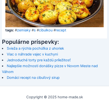
tags:
#
zemiaky
#
s
#
cibulkou
#
recept
Populárne príspevky:
Svieža a rýchla pochúťka z uhoriek
Viac o náhrade vajec v kuchyni
Jednoduché torty pre každú príležitosť
Najlepšie možnosti donášky pizze v Novom Meste nad
Váhom
Domáci recept na cibuľový sirup
Copyright © 2025 home-made.sk