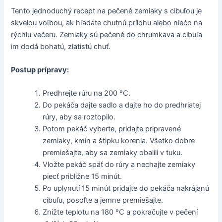
Tento jednoduchý recept na pečené zemiaky s cibuľou je
skvelou voľbou, ak hľadáte chutnú prílohu alebo niečo na
rýchlu večeru. Zemiaky sú pečené do chrumkava a cibuľa
im dodá bohatú, zlatistú chuť.
Postup prípravy:
Predhrejte rúru na 200 °C.
Do pekáča dajte sadlo a dajte ho do predhriatej
rúry, aby sa roztopilo.
Potom pekáč vyberte, pridajte pripravené
zemiaky, kmín a štipku korenia. Všetko dobre
premiešajte, aby sa zemiaky obalili v tuku.
Vložte pekáč späť do rúry a nechajte zemiaky
piecť približne 15 minút.
Po uplynutí 15 minút pridajte do pekáča nakrájanú
cibuľu, posoľte a jemne premiešajte.
Znížte teplotu na 180 °C a pokračujte v pečení