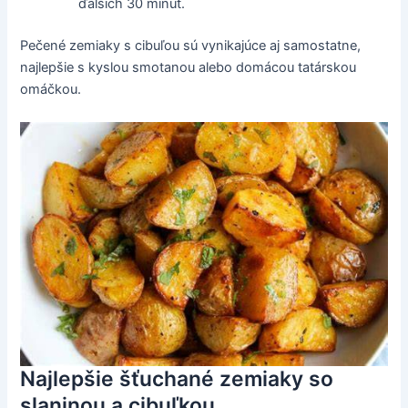
ďalších 30 minút.
Pečené zemiaky s cibuľou sú vynikajúce aj samostatne,
najlepšie s kyslou smotanou alebo domácou tatárskou
omáčkou.
Najlepšie šťuchané zemiaky so
slaninou a cibuľkou