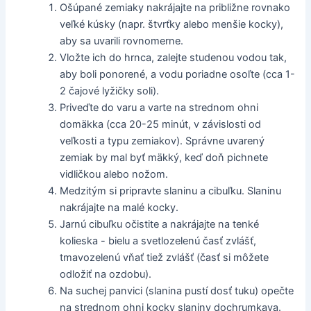
Ošúpané zemiaky nakrájajte na približne rovnako
veľké kúsky (napr. štvrťky alebo menšie kocky),
aby sa uvarili rovnomerne.
Vložte ich do hrnca, zalejte studenou vodou tak,
aby boli ponorené, a vodu poriadne osoľte (cca 1-
2 čajové lyžičky soli).
Priveďte do varu a varte na strednom ohni
domäkka (cca 20-25 minút, v závislosti od
veľkosti a typu zemiakov). Správne uvarený
zemiak by mal byť mäkký, keď doň pichnete
vidličkou alebo nožom.
Medzitým si pripravte slaninu a cibuľku. Slaninu
nakrájajte na malé kocky.
Jarnú cibuľku očistite a nakrájajte na tenké
kolieska - bielu a svetlozelenú časť zvlášť,
tmavozelenú vňať tiež zvlášť (časť si môžete
odložiť na ozdobu).
Na suchej panvici (slanina pustí dosť tuku) opečte
na strednom ohni kocky slaniny dochrumkava.