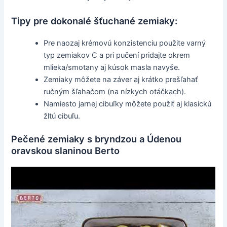
Tipy pre dokonalé šťuchané zemiaky:
Pre naozaj krémovú konzistenciu použite varný
typ zemiakov C a pri pučení pridajte okrem
mlieka/smotany aj kúsok masla navyše.
Zemiaky môžete na záver aj krátko prešľahať
ručným šľahačom (na nízkych otáčkach).
Namiesto jarnej cibuľky môžete použiť aj klasickú
žltú cibuľu.
Pečené zemiaky s bryndzou a Údenou
oravskou slaninou Berto