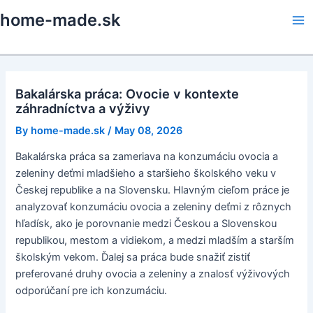
Skip
home-made.sk
to
Ma
content
Me
Bakalárska práca: Ovocie v kontexte
záhradníctva a výživy
By
home-made.sk
/
May 08, 2026
Bakalárska práca sa zameriava na konzumáciu ovocia a
zeleniny deťmi mladšieho a staršieho školského veku v
Českej republike a na Slovensku. Hlavným cieľom práce je
analyzovať konzumáciu ovocia a zeleniny deťmi z rôznych
hľadísk, ako je porovnanie medzi Českou a Slovenskou
republikou, mestom a vidiekom, a medzi mladším a starším
školským vekom. Ďalej sa práca bude snažiť zistiť
preferované druhy ovocia a zeleniny a znalosť výživových
odporúčaní pre ich konzumáciu.