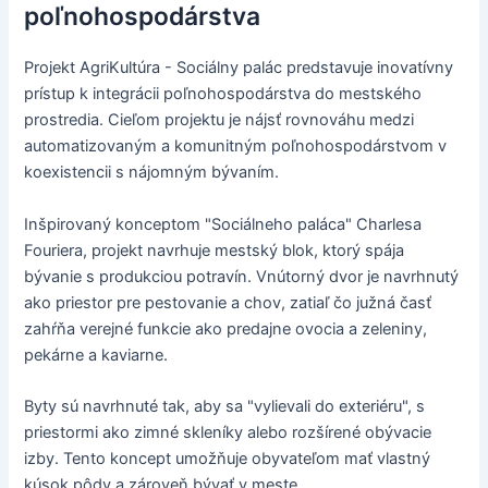
poľnohospodárstva
Projekt AgriKultúra - Sociálny palác predstavuje inovatívny
prístup k integrácii poľnohospodárstva do mestského
prostredia. Cieľom projektu je nájsť rovnováhu medzi
automatizovaným a komunitným poľnohospodárstvom v
koexistencii s nájomným bývaním.
Inšpirovaný konceptom "Sociálneho paláca" Charlesa
Fouriera, projekt navrhuje mestský blok, ktorý spája
bývanie s produkciou potravín. Vnútorný dvor je navrhnutý
ako priestor pre pestovanie a chov, zatiaľ čo južná časť
zahŕňa verejné funkcie ako predajne ovocia a zeleniny,
pekárne a kaviarne.
Byty sú navrhnuté tak, aby sa "vylievali do exteriéru", s
priestormi ako zimné skleníky alebo rozšírené obývacie
izby. Tento koncept umožňuje obyvateľom mať vlastný
kúsok pôdy a zároveň bývať v meste.