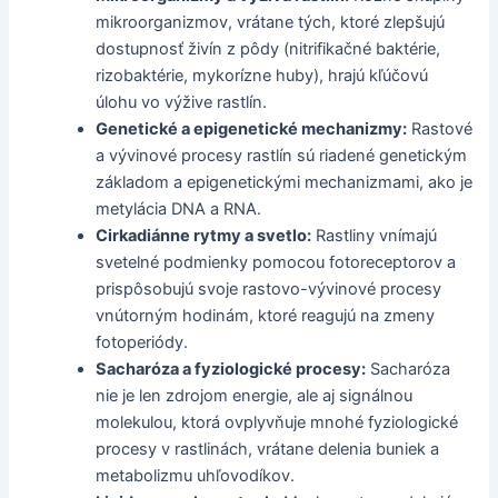
mikroorganizmov, vrátane tých, ktoré zlepšujú
dostupnosť živín z pôdy (nitrifikačné baktérie,
rizobaktérie, mykorízne huby), hrajú kľúčovú
úlohu vo výžive rastlín.
Genetické a epigenetické mechanizmy:
Rastové
a vývinové procesy rastlín sú riadené genetickým
základom a epigenetickými mechanizmami, ako je
metylácia DNA a RNA.
Cirkadiánne rytmy a svetlo:
Rastliny vnímajú
svetelné podmienky pomocou fotoreceptorov a
prispôsobujú svoje rastovo-vývinové procesy
vnútorným hodinám, ktoré reagujú na zmeny
fotoperiódy.
Sacharóza a fyziologické procesy:
Sacharóza
nie je len zdrojom energie, ale aj signálnou
molekulou, ktorá ovplyvňuje mnohé fyziologické
procesy v rastlinách, vrátane delenia buniek a
metabolizmu uhľovodíkov.