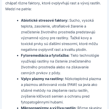
chápať rôzne faktory, ktoré ovplyvňujú rast a vývoj rastlín.
Medzi ne patria:
Abiotické stresové faktory:
Sucho, vysoká
teplota, zasolenie, ultrafialové žiarenie a
znečistenie životného prostredia predstavujú
významné výzvy pre rastliny. Ťažké kovy a
toxické prvky sú ďalšími stresormi, ktoré môžu
negatívne ovplyvniť rast a kvalitu plodín.
Fytoremediácia a fytoťažba:
Tieto technológie
využívajú rastliny na čistenie znečisteného
životného prostredia alebo na získavanie
cenných prvkov z pôdy.
Vplyv plazmy na rastliny:
Nízkoteplotná plazma
a plazmou aktivovaná voda (PAW) sa javia ako
sľubné metódy na zlepšenie rastu rastlín,
zvýšenie klíčivosti semien a ochranu pred
fytopatogénnymi hubami.
Mikroorganizmy a výživa rastlín:
Rôzne skupiny