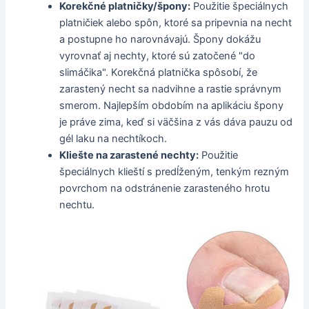
Korekčné platničky/špony:
Použitie špeciálnych
platničiek alebo spôn, ktoré sa pripevnia na necht
a postupne ho narovnávajú. Špony dokážu
vyrovnať aj nechty, ktoré sú zatočené "do
slimáčika". Korekčná platnička spôsobí, že
zarastený necht sa nadvihne a rastie správnym
smerom. Najlepším obdobím na aplikáciu špony
je práve zima, keď si väčšina z vás dáva pauzu od
gél laku na nechtíkoch.
Kliešte na zarastené nechty:
Použitie
špeciálnych klieští s predĺženým, tenkým rezným
povrchom na odstránenie zarasteného hrotu
nechtu.