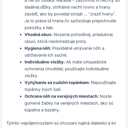
a nie do oblúka. Náradie - zastrihnúť si nechty do
ideálnej dĺžky, striháme necht rovno a hrany
zaobliť, ako by povedal strojár … “zraziť hrany”.
Je to práve tá hrana čo spôsobuje prepichnutie
pokožky a tlak.
Vhodná obuv:
Nosenie pohodlnej, priedušnej
obuvi, ktorá neobmedzuje prsty.
Hygiena nôh:
Pravidelné umývanie nôh a
udržiavanie ich suché.
Individuálne vložky:
Ak máte ortopedické
ochorenia chodidiel, používajte individuálne
vložky.
Vyhýbanie sa cudzím topánkam:
Nepoužívajte
topánky iných ľudí.
Ochrana nôh na verejných miestach:
Noste
gumené žabky na verejných miestach, ako sú
kúpeľne a bazény.
Týmito nepríjemnosťami sú ohrození najmä diabetici a iní