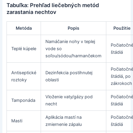
Tabuľka: Prehľad liečebných metód
zarastania nechtov
Metóda
Popis
Použitie
Namáčanie nohy v teplej
Počiatočn
Teplé kúpele
vode so
štádiá
soľou/sódou/harmančekom
Počiatočn
Antiseptické
Dezinfekcia postihnutej
štádiá, po
roztoky
oblasti
zákrokoch
Vloženie vaty/gázy pod
Počiatočn
Tamponáda
necht
štádiá
Aplikácia mastí na
Počiatočn
Masti
zmiernenie zápalu
štádiá