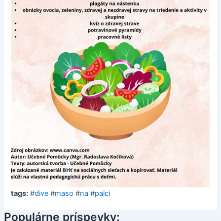
tags:
#
dive
#
maso
#
na
#
palci
Populárne príspevky: