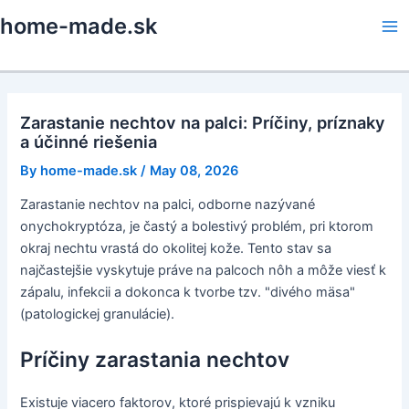
Skip
home-made.sk
to
Ma
content
Me
Zarastanie nechtov na palci: Príčiny, príznaky
a účinné riešenia
By
home-made.sk
/
May 08, 2026
Zarastanie nechtov na palci, odborne nazývané
onychokryptóza, je častý a bolestivý problém, pri ktorom
okraj nechtu vrastá do okolitej kože. Tento stav sa
najčastejšie vyskytuje práve na palcoch nôh a môže viesť k
zápalu, infekcii a dokonca k tvorbe tzv. "divého mäsa"
(patologickej granulácie).
Príčiny zarastania nechtov
Existuje viacero faktorov, ktoré prispievajú k vzniku