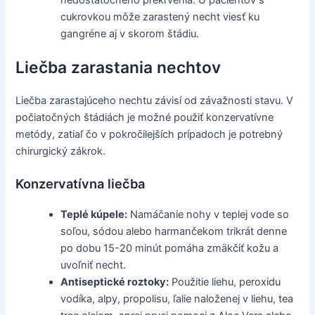
nedostatočného prekrvenia. U pacientov s
cukrovkou môže zarastený necht viesť ku
gangréne aj v skorom štádiu.
Liečba zarastania nechtov
Liečba zarastajúceho nechtu závisí od závažnosti stavu. V
počiatočných štádiách je možné použiť konzervatívne
metódy, zatiaľ čo v pokročilejších prípadoch je potrebný
chirurgický zákrok.
Konzervatívna liečba
Teplé kúpele:
Namáčanie nohy v teplej vode so
soľou, sódou alebo harmančekom trikrát denne
po dobu 15-20 minút pomáha zmäkčiť kožu a
uvoľniť necht.
Antiseptické roztoky:
Použitie liehu, peroxidu
vodíka, alpy, propolisu, ľalie naloženej v liehu, tea