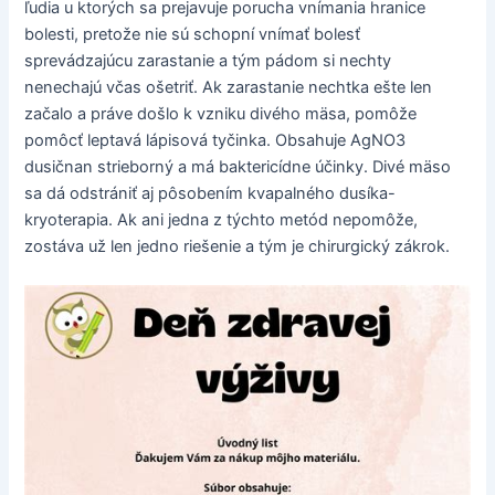
ľudia u ktorých sa prejavuje porucha vnímania hranice
bolesti, pretože nie sú schopní vnímať bolesť
sprevádzajúcu zarastanie a tým pádom si nechty
nenechajú včas ošetriť. Ak zarastanie nechtka ešte len
začalo a práve došlo k vzniku divého mäsa, pomôže
pomôcť leptavá lápisová tyčinka. Obsahuje AgNO3
dusičnan strieborný a má baktericídne účinky. Divé mäso
sa dá odstrániť aj pôsobením kvapalného dusíka-
kryoterapia. Ak ani jedna z týchto metód nepomôže,
zostáva už len jedno riešenie a tým je chirurgický zákrok.