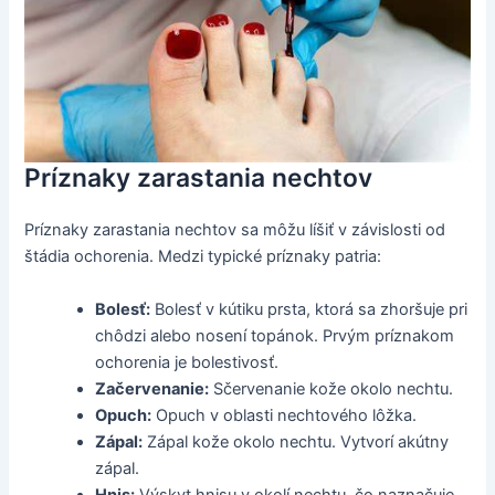
Príznaky zarastania nechtov
Príznaky zarastania nechtov sa môžu líšiť v závislosti od
štádia ochorenia. Medzi typické príznaky patria:
Bolesť:
Bolesť v kútiku prsta, ktorá sa zhoršuje pri
chôdzi alebo nosení topánok. Prvým príznakom
ochorenia je bolestivosť.
Začervenanie:
Sčervenanie kože okolo nechtu.
Opuch:
Opuch v oblasti nechtového lôžka.
Zápal:
Zápal kože okolo nechtu. Vytvorí akútny
zápal.
Hnis:
Výskyt hnisu v okolí nechtu, čo naznačuje