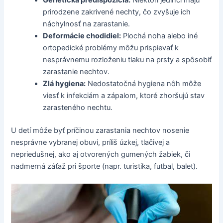
prirodzene zakrivené nechty, čo zvyšuje ich
náchylnosť na zarastanie.
Deformácie chodidiel:
Plochá noha alebo iné
ortopedické problémy môžu prispievať k
nesprávnemu rozloženiu tlaku na prsty a spôsobiť
zarastanie nechtov.
Zlá hygiena:
Nedostatočná hygiena nôh môže
viesť k infekciám a zápalom, ktoré zhoršujú stav
zarasteného nechtu.
U detí môže byť príčinou zarastania nechtov nosenie
nesprávne vybranej obuvi, príliš úzkej, tlačivej a
nepriedušnej, ako aj otvorených gumených žabiek, či
nadmerná záťaž pri športe (napr. turistika, futbal, balet).