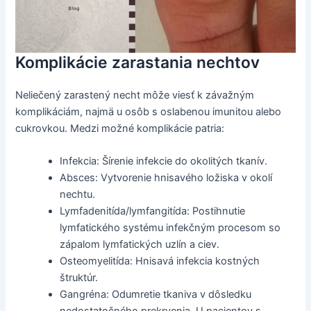
Komplikácie zarastania nechtov
Neliečený zarastený necht môže viesť k závažným
komplikáciám, najmä u osôb s oslabenou imunitou alebo
cukrovkou. Medzi možné komplikácie patria:
Infekcia: Šírenie infekcie do okolitých tkanív.
Absces: Vytvorenie hnisavého ložiska v okolí
nechtu.
Lymfadenitída/lymfangitída: Postihnutie
lymfatického systému infekčným procesom so
zápalom lymfatických uzlín a ciev.
Osteomyelitída: Hnisavá infekcia kostných
štruktúr.
Gangréna: Odumretie tkaniva v dôsledku