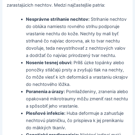
zarastajúcich nechtov. Medzi najčastejšie patria:
Nesprávne strihanie nechtov:
Strihanie nechtov
do oblúka namiesto rovného strihu podporuje
vrastanie nechtu do kože. Nechty by mali byť
strihané čo najviac dorovna, ak to tvar nechtu
dovoľuje, teda nevystrihovať z nechtových valov
a dodržať čo najviac prirodzený tvar nechtu.
Nosenie tesnej obuvi:
Príliš úzke topánky alebo
ponožky stláčajú prsty a zvyšujú tlak na nechty,
čo môže viesť k ich deformácii a vrastaniu okrajov
do nechtového lôžka.
Poranenia a úrazy:
Pomliaždeniny, zranenia alebo
opakované mikrotraumy môžu zmeniť rast nechtu
a spôsobiť jeho vrastanie.
Plesňové infekcie:
Huba deformuje a zahusťuje
nechtovú platničku, čo prispieva k jej prenikaniu
do mäkkých tkanív.
Genetická predispozícia:
Niektorí jedinci majú