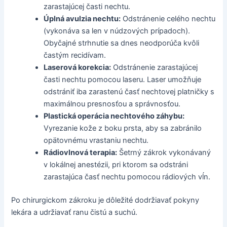
zarastajúcej časti nechtu.
Úplná avulzia nechtu:
Odstránenie celého nechtu
(vykonáva sa len v núdzových prípadoch).
Obyčajné strhnutie sa dnes neodporúča kvôli
častým recidívam.
Laserová korekcia:
Odstránenie zarastajúcej
časti nechtu pomocou laseru. Laser umožňuje
odstrániť iba zarastenú časť nechtovej platničky s
maximálnou presnosťou a správnosťou.
Plastická operácia nechtového záhybu:
Vyrezanie kože z boku prsta, aby sa zabránilo
opätovnému vrastaniu nechtu.
Rádiovlnová terapia:
Šetrný zákrok vykonávaný
v lokálnej anestézii, pri ktorom sa odstráni
zarastajúca časť nechtu pomocou rádiových vĺn.
Po chirurgickom zákroku je dôležité dodržiavať pokyny
lekára a udržiavať ranu čistú a suchú.