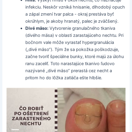
infekciu. Neskôr vzniká hnisanie, dlhodobý opuch
a zápal zmení tvar palca - okraj prestáva byť
okrúhlym, je akoby hranatý, palec je zväčšený.
Divé mäso:
Vytvorenie granulačného tkaniva
(divého mäsa) v oblasti zarastajúceho nechtu. Pri
bočnom vale môže vyrastať hypergranulácia
(„divé mäso“). Tým že sa pokožka poškodzuje,
začne tvoriť špeciálne bunky, ktoré majú za úlohu
ranu zaceliť. Toto narastajúce tkanivo ľudovo
nazývané „divé mäso“ prerastá cez necht a
pritom ho do lôžka zatláča ešte hlbšie.