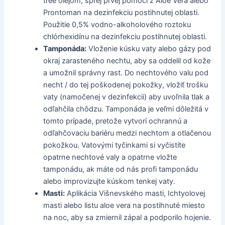
tree olejom, sprej prvej pomoci z Aloe Vera alebo
Prontoman na dezinfekciu postihnutej oblasti.
Použitie 0,5% vodno-alkoholového roztoku
chlórhexidínu na dezinfekciu postihnutej oblasti.
Tamponáda:
Vloženie kúsku vaty alebo gázy pod
okraj zarasteného nechtu, aby sa oddelil od kože
a umožnil správny rast. Do nechtového valu pod
necht / do tej poškodenej pokožky, vložiť trošku
vaty (namočenej v dezinfekcii) aby uvoľnila tlak a
odľahčila chôdzu. Tamponáda je veľmi dôležitá v
tomto prípade, pretože vytvorí ochrannú a
odľahčovaciu bariéru medzi nechtom a otlačenou
pokožkou. Vatovými tyčinkami si vyčistíte
opatrne nechtové valy a opatrne vložte
tamponádu, ak máte od nás profi tamponádu
alebo improvizujte kúskom tenkej vaty.
Masti:
Aplikácia Višnevského masti, Ichtyolovej
masti alebo listu aloe vera na postihnuté miesto
na noc, aby sa zmiernil zápal a podporilo hojenie.