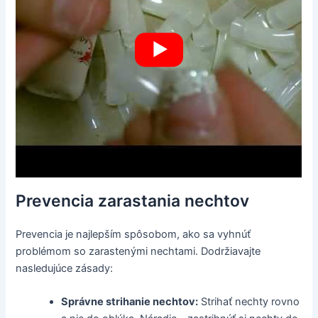
Prevencia zarastania nechtov
Prevencia je najlepším spôsobom, ako sa vyhnúť
problémom so zarastenými nechtami. Dodržiavajte
nasledujúce zásady:
Správne strihanie nechtov:
Strihať nechty rovno