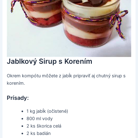
Jablkový Sirup s Korením
Okrem kompótu môžete z jabĺk pripraviť aj chutný sirup s
korením.
Prísady:
1 kg jabĺk (očistené)
800 ml vody
2 ks škorica celá
2 ks badián