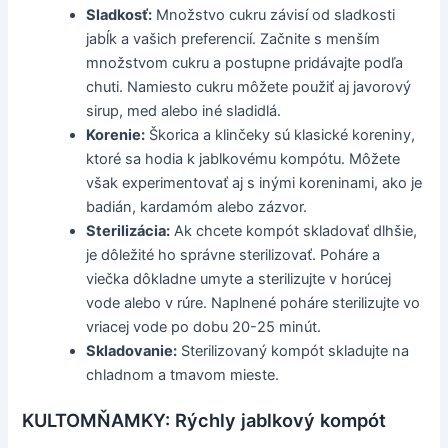
Sladkosť:
Množstvo cukru závisí od sladkosti
jabĺk a vašich preferencií. Začnite s menším
množstvom cukru a postupne pridávajte podľa
chuti. Namiesto cukru môžete použiť aj javorový
sirup, med alebo iné sladidlá.
Korenie:
Škorica a klinčeky sú klasické koreniny,
ktoré sa hodia k jablkovému kompótu. Môžete
však experimentovať aj s inými koreninami, ako je
badián, kardamóm alebo zázvor.
Sterilizácia:
Ak chcete kompót skladovať dlhšie,
je dôležité ho správne sterilizovať. Poháre a
viečka dôkladne umyte a sterilizujte v horúcej
vode alebo v rúre. Naplnené poháre sterilizujte vo
vriacej vode po dobu 20-25 minút.
Skladovanie:
Sterilizovaný kompót skladujte na
chladnom a tmavom mieste.
KULTOMŇAMKY: Rýchly jablkový kompót