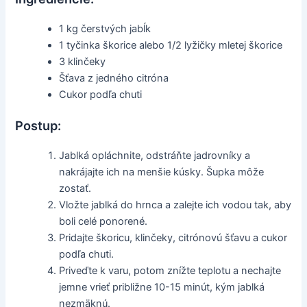
1 kg čerstvých jabĺk
1 tyčinka škorice alebo 1/2 lyžičky mletej škorice
3 klinčeky
Šťava z jedného citróna
Cukor podľa chuti
Postup:
Jablká opláchnite, odstráňte jadrovníky a
nakrájajte ich na menšie kúsky. Šupka môže
zostať.
Vložte jablká do hrnca a zalejte ich vodou tak, aby
boli celé ponorené.
Pridajte škoricu, klinčeky, citrónovú šťavu a cukor
podľa chuti.
Priveďte k varu, potom znížte teplotu a nechajte
jemne vrieť približne 10-15 minút, kým jablká
nezmäknú.