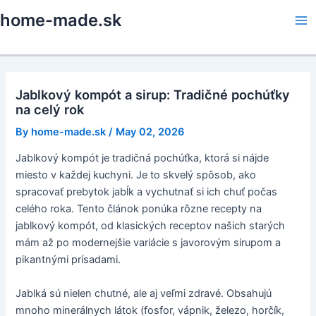
Skip
home-made.sk
to
Ma
content
Me
Jablkový kompót a sirup: Tradičné pochúťky
na celý rok
By
home-made.sk
/
May 02, 2026
Jablkový kompót je tradičná pochúťka, ktorá si nájde
miesto v každej kuchyni. Je to skvelý spôsob, ako
spracovať prebytok jabĺk a vychutnať si ich chuť počas
celého roka. Tento článok ponúka rôzne recepty na
jablkový kompót, od klasických receptov našich starých
mám až po modernejšie variácie s javorovým sirupom a
pikantnými prísadami.
Jablká sú nielen chutné, ale aj veľmi zdravé. Obsahujú
mnoho minerálnych látok (fosfor, vápnik, železo, horčík,