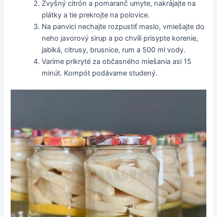
Zvyšný citrón a pomaranč umyte, nakrájajte na
plátky a tie prekrojte na polovice.
Na panvici nechajte rozpustiť maslo, vmiešajte do
neho javorový sirup a po chvíli prisypte korenie,
jablká, citrusy, brusnice, rum a 500 ml vody.
Varíme prikryté za občasného miešania asi 15
minút. Kompót podávame studený.