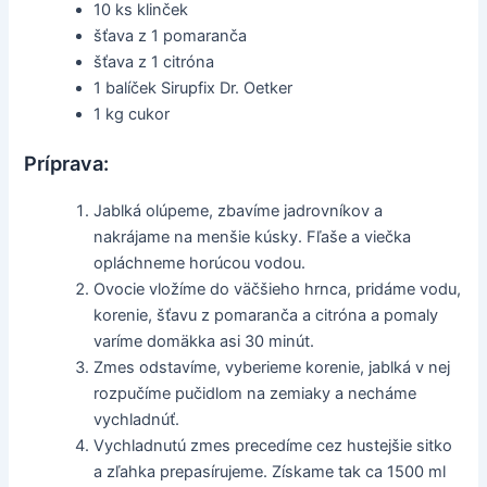
10 ks klinček
šťava z 1 pomaranča
šťava z 1 citróna
1 balíček Sirupfix Dr. Oetker
1 kg cukor
Príprava:
Jablká olúpeme, zbavíme jadrovníkov a
nakrájame na menšie kúsky. Fľaše a viečka
opláchneme horúcou vodou.
Ovocie vložíme do väčšieho hrnca, pridáme vodu,
korenie, šťavu z pomaranča a citróna a pomaly
varíme domäkka asi 30 minút.
Zmes odstavíme, vyberieme korenie, jablká v nej
rozpučíme pučidlom na zemiaky a necháme
vychladnúť.
Vychladnutú zmes precedíme cez hustejšie sitko
a zľahka prepasírujeme. Získame tak ca 1500 ml