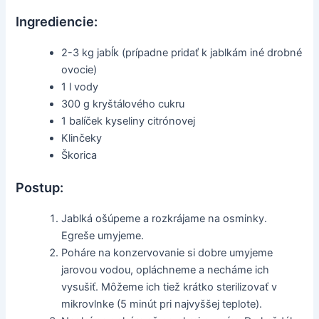
Ingrediencie:
2-3 kg jabĺk (prípadne pridať k jablkám iné drobné
ovocie)
1 l vody
300 g kryštálového cukru
1 balíček kyseliny citrónovej
Klinčeky
Škorica
Postup:
Jablká ošúpeme a rozkrájame na osminky.
Egreše umyjeme.
Poháre na konzervovanie si dobre umyjeme
jarovou vodou, opláchneme a necháme ich
vysušiť. Môžeme ich tiež krátko sterilizovať v
mikrovlnke (5 minút pri najvyššej teplote).