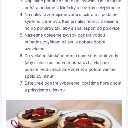
Naplníme poháre až po okraj ovocím. Do každého
pohára pridáme 2 klinčeky a tiež kus celej škorice.
Na nálev si zohrejeme vodu s cukrom a pridáme
kyselinu citrónovú. Keď je nálev horúci, nalejeme
ho do pohárov tak, aby siahal aspoň do polovice.
Následne dolejeme zvyšok pohára vodou
prípadne zvyškom nálevu a poháre dobre
uzavrieme.
Do veľkého širokého hrnca dáme dostatok vody
(aby siahala asi po vrch pohárov) a vložíme
poháre. Vodu necháme zovrieť a potom varíme
spolu 25 minút.
Ešte vrelé poháre vyberieme, obrátime hore dnom
a prikryjeme utierkou.