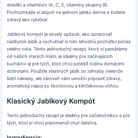
draslík) a vitamínov (A, C, E, vitamíny skupiny B).
Pochrumkajte si aspoň na jednom jablku denne a budete
zdravý ako rybička!
Jablkový kompót je skvelý spôsob, ako spracovať
nadbytok jabĺk a vychutnať si túto lahodnú pochúťku počas
celého roka. Tento jednoduchý recept, ktorý si pamätáme
od našich starých mám, je ideálny pre začínajúcich
kuchárov aj pre tých, ktorí chcú potešiť rodinu domácimi
dobrotami. Použitie vlastných jabĺk zo záhrady nielenže
šetrí náklady, ale zároveň vám umožní pripraviť zdravý,
aromatický nápoj so škoricovou a klinčekovou vôňou.
Klasický Jablkový Kompót
Tento jednoduchý recept je ideálny pre začiatočníkov a pre
tých, ktorí si chcú pripomenúť chuť detstva.
Ingrediencie: