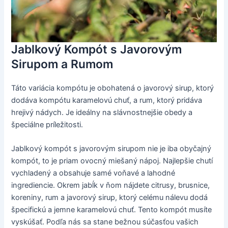
Jablkový Kompót s Javorovým
Sirupom a Rumom
Táto variácia kompótu je obohatená o javorový sirup, ktorý
dodáva kompótu karamelovú chuť, a rum, ktorý pridáva
hrejivý nádych. Je ideálny na slávnostnejšie obedy a
špeciálne príležitosti.
Jablkový kompót s javorovým sirupom nie je iba obyčajný
kompót, to je priam ovocný miešaný nápoj. Najlepšie chutí
vychladený a obsahuje samé voňavé a lahodné
ingrediencie. Okrem jabĺk v ňom nájdete citrusy, brusnice,
koreniny, rum a javorový sirup, ktorý celému nálevu dodá
špecifickú a jemne karamelovú chuť. Tento kompót musíte
vyskúšať. Podľa nás sa stane bežnou súčasťou vašich