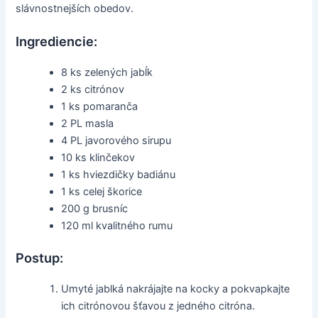
slávnostnejších obedov.
Ingrediencie:
8 ks zelených jabĺk
2 ks citrónov
1 ks pomaranča
2 PL masla
4 PL javorového sirupu
10 ks klinčekov
1 ks hviezdičky badiánu
1 ks celej škorice
200 g brusníc
120 ml kvalitného rumu
Postup:
Umyté jablká nakrájajte na kocky a pokvapkajte
ich citrónovou šťavou z jedného citróna.