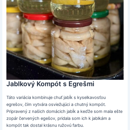
Jablkový Kompót s Egrešmi
Táto variácia kombinuje chuť jabĺk s kyselkavosťou
egrešov, čím vytvára osviežujúci a chutný kompót.
Pripravený z našich domácich jabĺk a keďže som mala ešte
zopár červených egešov, pridala som ich k jablkám a
kompót tak dostal krásnu ružovú farbu.