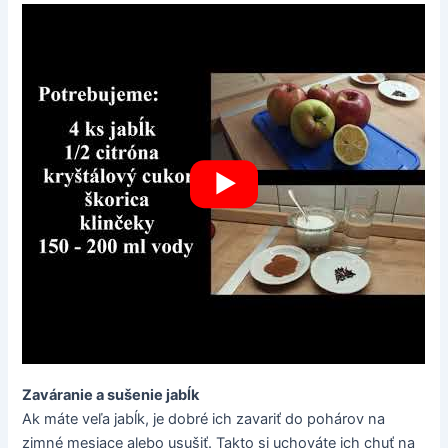
Zaváranie a sušenie jabĺk
Ak máte veľa jabĺk, je dobré ich zavariť do pohárov na
zimné mesiace alebo usušiť. Takto si uchováte ich chuť na