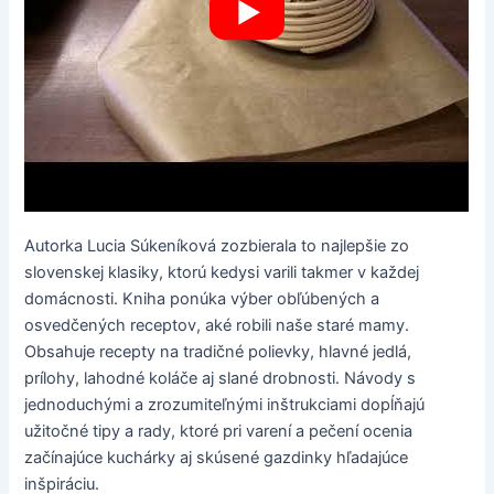
Autorka Lucia Súkeníková zozbierala to najlepšie zo
slovenskej klasiky, ktorú kedysi varili takmer v každej
domácnosti. Kniha ponúka výber obľúbených a
osvedčených receptov, aké robili naše staré mamy.
Obsahuje recepty na tradičné polievky, hlavné jedlá,
prílohy, lahodné koláče aj slané drobnosti. Návody s
jednoduchými a zrozumiteľnými inštrukciami dopĺňajú
užitočné tipy a rady, ktoré pri varení a pečení ocenia
začínajúce kuchárky aj skúsené gazdinky hľadajúce
inšpiráciu.