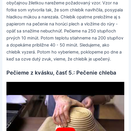
obyčajnou žiletkou narežeme požadovaný vzor. Vzor na
fotke som vytvorila tak, že som chlebík navlhčila, posypala
hladkou múkou a narezala. Chlebík opatrne preložíme aj s
papierom na pečenie na horúci plech a vložíme do rúry -
opäť sa snažíme nebuchnúť. Pečieme na 250 stupňoch
prvých 10 minút. Potom teplotu stiahneme na 200 stupňov
a dopekáme približne 40 - 50 minút. Sledujeme, ako
chlebík vyzerá. Potom ho vyberieme, poklopeme po dne a
keď sa ozve dutý zvuk, vieme, že chlebík je upečený.
Pečieme z kvásku, časť 5.: Pečenie chleba