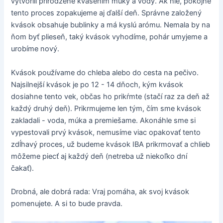
vytvorili prirodzene kvasením múky a vody. Ak nie, pokojne
tento proces zopakujeme aj ďalší deň. Správne založený
kvások obsahuje bublinky a má kyslú arómu. Nemala by na
ňom byť plieseň, taký kvások vyhodíme, pohár umyjeme a
urobíme nový.
Kvások používame do chleba alebo do cesta na pečivo.
Najsilnejší kvások je po 12 - 14 dňoch, kým kvások
dosiahne tento vek, občas ho prikŕmte (stačí raz za deň až
každý druhý deň). Prikrmujeme len tým, čím sme kvások
zakladali - voda, múka a premiešame. Akonáhle sme si
vypestovali prvý kvások, nemusíme viac opakovať tento
zdĺhavý proces, už budeme kvások IBA prikrmovať a chlieb
môžeme piecť aj každý deň (netreba už niekoľko dní
čakať).
Drobná, ale dobrá rada: Vraj pomáha, ak svoj kvások
pomenujete. A si to bude pravda.