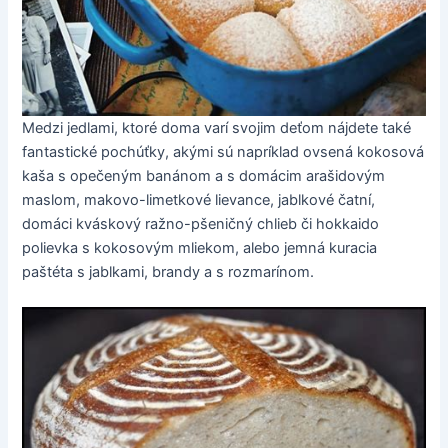
Medzi jedlami, ktoré doma varí svojim deťom nájdete také
fantastické pochúťky, akými sú napríklad ovsená kokosová
kaša s opečeným banánom a s domácim arašidovým
maslom, makovo-limetkové lievance, jablkové čatní,
domáci kváskový ražno-pšeničný chlieb či hokkaido
polievka s kokosovým mliekom, alebo jemná kuracia
paštéta s jablkami, brandy a s rozmarínom.