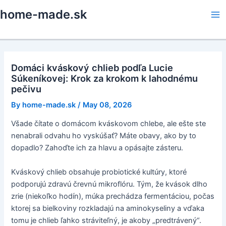
Skip
home-made.sk
to
Ma
content
Me
Domáci kváskový chlieb podľa Lucie
Súkeníkovej: Krok za krokom k lahodnému
pečivu
By
home-made.sk
/
May 08, 2026
Všade čítate o domácom kváskovom chlebe, ale ešte ste
nenabrali odvahu ho vyskúšať? Máte obavy, ako by to
dopadlo? Zahoďte ich za hlavu a opásajte zásteru.
Kváskový chlieb obsahuje probiotické kultúry, ktoré
podporujú zdravú črevnú mikroflóru. Tým, že kvások dlho
zrie (niekoľko hodín), múka prechádza fermentáciou, počas
ktorej sa bielkoviny rozkladajú na aminokyseliny a vďaka
tomu je chlieb ľahko stráviteľný, je akoby „predtrávený“.