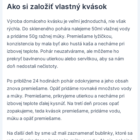
Ako si založiť vlastný kvások
Výroba domáceho kvásku je veľmi jednoduchá, nie však
rýchla. Do skleneného pohára nalejeme 50ml vlažnej vody
a pridáme 50g ražnej múky. Premiešame lyžičkou,
konzistencia by mala byť ako hustá kaša a necháme pri
izbovej teplote. Pohár neuzatvárame, ale môžeme ho
prekryť bavlnenou utierkou alebo servítkou, aby sa nám
doň nedostali nečistoty.
Po približne 24 hodinách pohár odokryjeme a jeho obsah
znova premiešame. Opäť pridáme rovnaké množstvo vody
a múky. Premiešame, prikryjeme utierkou a necháme pri
izbovej teplote ďalej kysnúť. Na tretí deň proces opať
zopakujeme, teda kvások premiešame, pridáme vodu,
múku a opäť premiešame.
Na ďalší deň by sme už mali zaznamenať bublinky, ktoré sa