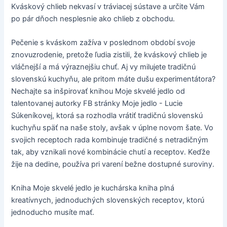
Kváskový chlieb nekvasí v tráviacej sústave a určite Vám
po pár dňoch nesplesnie ako chlieb z obchodu.
Pečenie s kváskom zažíva v poslednom období svoje
znovuzrodenie, pretože ľudia zistili, že kváskový chlieb je
vláčnejší a má výraznejšiu chuť. Aj vy milujete tradičnú
slovenskú kuchyňu, ale pritom máte dušu experimentátora?
Nechajte sa inšpirovať knihou Moje skvelé jedlo od
talentovanej autorky FB stránky Moje jedlo - Lucie
Súkeníkovej, ktorá sa rozhodla vrátiť tradičnú slovenskú
kuchyňu späť na naše stoly, avšak v úplne novom šate. Vo
svojich receptoch rada kombinuje tradičné s netradičným
tak, aby vznikali nové kombinácie chutí a receptov. Keďže
žije na dedine, používa pri varení bežne dostupné suroviny.
Kniha Moje skvelé jedlo je kuchárska kniha plná
kreatívnych, jednoduchých slovenských receptov, ktorú
jednoducho musíte mať.