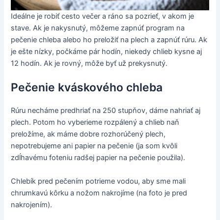
Ideálne je robiť cesto večer a ráno sa pozrieť, v akom je
stave. Ak je nakysnutý, môžeme zapnúť program na
pečenie chleba alebo ho preložiť na plech a zapnúť rúru. Ak
je ešte nízky, počkáme pár hodín, niekedy chlieb kysne aj
12 hodín. Ak je rovný, môže byť už prekysnutý.
Pečenie kváskového chleba
Rúru necháme predhriať na 250 stupňov, dáme nahriať aj
plech. Potom ho vyberieme rozpálený a chlieb naň
preložíme, ak máme dobre rozhorúčený plech,
nepotrebujeme ani papier na pečenie (ja som kvôli
zdĺhavému foteniu radšej papier na pečenie použila).
Chlebík pred pečením potrieme vodou, aby sme mali
chrumkavú kôrku a nožom nakrojíme (na foto je pred
nakrojením).