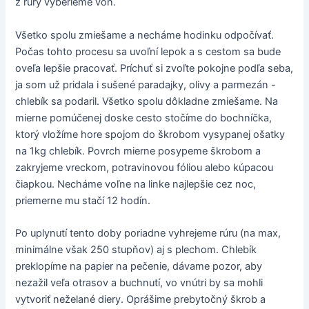
z rúry vyberieme von.
Všetko spolu zmiešame a necháme hodinku odpočívať.
Počas tohto procesu sa uvoľní lepok a s cestom sa bude
oveľa lepšie pracovať. Príchuť si zvoľte pokojne podľa seba,
ja som už pridala i sušené paradajky, olivy a parmezán -
chlebík sa podaril. Všetko spolu dôkladne zmiešame. Na
mierne pomúčenej doske cesto stočíme do bochníčka,
ktorý vložíme hore spojom do škrobom vysypanej ošatky
na 1kg chlebík. Povrch mierne posypeme škrobom a
zakryjeme vreckom, potravinovou fóliou alebo kúpacou
čiapkou. Necháme voľne na linke najlepšie cez noc,
priemerne mu stačí 12 hodín.
Po uplynutí tento doby poriadne vyhrejeme rúru (na max,
minimálne však 250 stupňov) aj s plechom. Chlebík
preklopíme na papier na pečenie, dávame pozor, aby
nezažil veľa otrasov a buchnutí, vo vnútri by sa mohli
vytvoriť neželané diery. Oprášime prebytočný škrob a