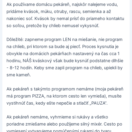
Ak používame domácu pekáreň, najskôr nalejeme vodu,
pridáme kvások, múku, otruby, rascu, semienka a až
nakoniec soľ. Kvások by nemal prísť do priameho kontaktu
so soľou, pretože by chlieb nemusel vykysnúť.
Dôležité: zapneme program LEN na miešanie, nie program
na chlieb, pri ktorom sa bude aj piecť. Proces kysnutia je
obvykle na domácich pekárňach nastavený na čas cca 1
hodinu, NÁŠ kváskový však bude kysnúť podstatne dlhšie
- 8-12 hodín. Keby sme zapli program na chlieb, upiekli by
sme kameň.
Ak pekáreň s takýmto programom nemáme (moja pekáreň
má program PIZZA, na ktorom cesto len vymieša), musíte
vystihnúť čas, kedy ešte nepečie a stlačiť „PAUZA“.
Ak pekáreň nemáme, vyhrnieme si rukávy a všetko
poriadne zmiešame alebo použijeme silný mixér. Cesto po
vymiesení vytvarujeme pomúčenými rukami do tvaru