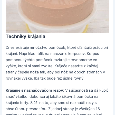
Techniky krájania
Dnes existuje množstvo pomôcok, ktoré uľahčujú prácu pri
krájaní. Napríklad ráfik na narezanie korpusov. Korpus
pomocou týchto pomôcok rozkrojíte rovnomerne vo
výške, ktorú si sami zvolíte. Krájače nasaďte z každej
strany čepele noža tak, aby bol nôž na oboch stranách v
rovnakej výške. Iba tak bude rez úplne rovný.
Krájanie s naznačovačom rezov:
V súčasnosti sa dá kúpiť
snáď všetko, dokonca aj takáto šikovná pomôcka na
krájanie torty. Slúži na to, aby sme si naznačili rezy s
absolútnou presnosťou. Z jednej strany je všetkých 16