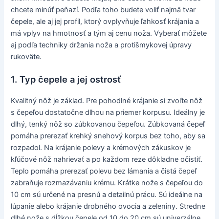
chcete minúť peňazí. Podľa toho budete voliť najmä tvar
čepele, ale aj jej profil, ktorý ovplyvňuje ľahkosť krájania a
má vplyv na hmotnosť a tým aj cenu noža. Vyberať môžete
aj podľa techniky držania noža a protišmykovej úpravy
rukoväte.
1. Typ čepele a jej ostrosť
Kvalitný nôž je základ. Pre pohodlné krájanie si zvoľte nôž
s čepeľou dostatočne dlhou na priemer korpusu. Ideálny je
dlhý, tenký nôž so zúbkovanou čepeľou. Zúbkovaná čepeľ
pomáha prerezať krehký snehový korpus bez toho, aby sa
rozpadol. Na krájanie polevy a krémových zákuskov je
kľúčové nôž nahrievať a po každom reze dôkladne očistiť.
Teplo pomáha prerezať polevu bez lámania a čistá čepeľ
zabraňuje rozmazávaniu krému. Krátke nože s čepeľou do
10 cm sú určené na presnú a detailnú prácu. Sú ideálne na
lúpanie alebo krájanie drobného ovocia a zeleniny. Stredne
dlhé nože s dĺžkou čepele od 10 do 20 cm sú univerzálne