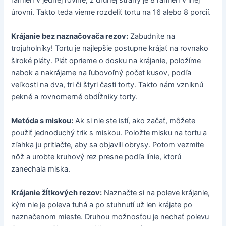
ramien v jednej rovine, z druhej strany je 8 ramien v inej
úrovni. Takto teda vieme rozdeliť tortu na 16 alebo 8 porcií.
Krájanie bez naznačovača rezov:
Zabudnite na
trojuholníky! Tortu je najlepšie postupne krájať na rovnako
široké pláty. Plát oprieme o dosku na krájanie, položíme
nabok a nakrájame na ľubovoľný počet kusov, podľa
veľkosti na dva, tri či štyri časti torty. Takto nám vzniknú
pekné a rovnomerné obdĺžniky torty.
Metóda s miskou:
Ak si nie ste istí, ako začať, môžete
použiť jednoduchý trik s miskou. Položte misku na tortu a
zľahka ju pritlačte, aby sa objavili obrysy. Potom vezmite
nôž a urobte kruhový rez presne podľa línie, ktorú
zanechala miska.
Krájanie žĺtkových rezov:
Naznačte si na poleve krájanie,
kým nie je poleva tuhá a po stuhnutí už len krájate po
naznačenom mieste. Druhou možnosťou je nechať polevu