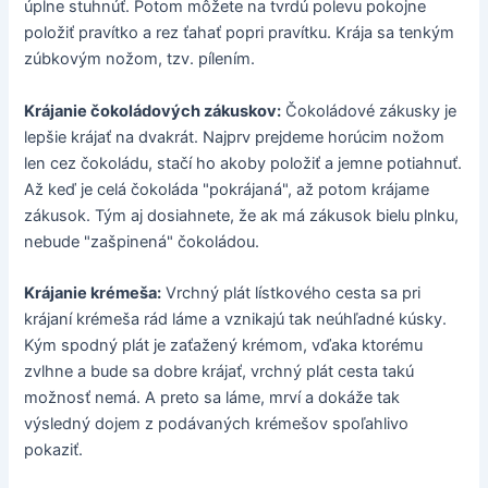
úplne stuhnúť. Potom môžete na tvrdú polevu pokojne
položiť pravítko a rez ťahať popri pravítku. Krája sa tenkým
zúbkovým nožom, tzv. pílením.
Krájanie čokoládových zákuskov:
Čokoládové zákusky je
lepšie krájať na dvakrát. Najprv prejdeme horúcim nožom
len cez čokoládu, stačí ho akoby položiť a jemne potiahnuť.
Až keď je celá čokoláda "pokrájaná", až potom krájame
zákusok. Tým aj dosiahnete, že ak má zákusok bielu plnku,
nebude "zašpinená" čokoládou.
Krájanie krémeša:
Vrchný plát lístkového cesta sa pri
krájaní krémeša rád láme a vznikajú tak neúhľadné kúsky.
Kým spodný plát je zaťažený krémom, vďaka ktorému
zvlhne a bude sa dobre krájať, vrchný plát cesta takú
možnosť nemá. A preto sa láme, mrví a dokáže tak
výsledný dojem z podávaných krémešov spoľahlivo
pokaziť.