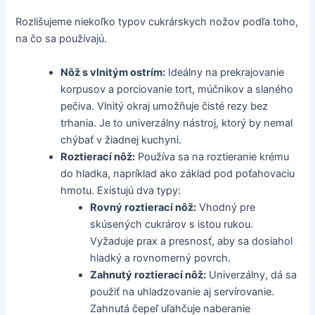
Rozlišujeme niekoľko typov cukrárskych nožov podľa toho,
na čo sa používajú.
Nôž s vlnitým ostrím:
Ideálny na prekrajovanie
korpusov a porciovanie tort, múčnikov a slaného
pečiva. Vlnitý okraj umožňuje čisté rezy bez
trhania. Je to univerzálny nástroj, ktorý by nemal
chýbať v žiadnej kuchyni.
Roztierací nôž:
Používa sa na roztieranie krému
do hladka, napríklad ako základ pod poťahovaciu
hmotu. Existujú dva typy:
Rovný roztierací nôž:
Vhodný pre
skúsených cukrárov s istou rukou.
Vyžaduje prax a presnosť, aby sa dosiahol
hladký a rovnomerný povrch.
Zahnutý roztierací nôž:
Univerzálny, dá sa
použiť na uhladzovanie aj servírovanie.
Zahnutá čepeľ uľahčuje naberanie