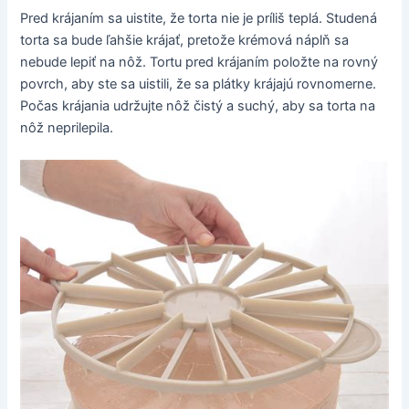
Pred krájaním sa uistite, že torta nie je príliš teplá. Studená
torta sa bude ľahšie krájať, pretože krémová náplň sa
nebude lepiť na nôž. Tortu pred krájaním položte na rovný
povrch, aby ste sa uistili, že sa plátky krájajú rovnomerne.
Počas krájania udržujte nôž čistý a suchý, aby sa torta na
nôž neprilepila.