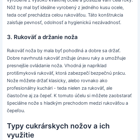
Nôž by mal byť ideálne vyrobený z jedného kusu ocele,
teda oceľ prechádza celou rukoväťou. Táto konštrukcia
zaisťuje pevnosť, odolnosť a hygienickú nezávadnosť.
3. Rukoväť a držanie noža
Rukoväť noža by mala byť pohodlná a dobre sa držať.
Dobre navrhnutá rukoväť znižuje únavu ruky a umožňuje
presnejšie ovládanie noža. Vhodná je napríklad
protišmyková rukoväť, ktorá zabezpečí bezpečnú prácu.
Nože môžete držať klasicky, alebo rovnako ako
profesionálny kuchári - teda nielen za rukoväť, ale
čiastočne aj za čepeľ. K tomuto účelu si môžete zaobstarať
špeciálne nože s hladkým prechodom medzi rukoväťou a
čepeľou.
Typy cukrárskych nožov a ich
využitie