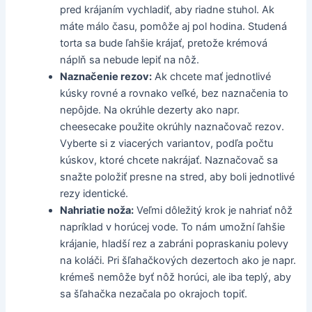
pred krájaním vychladiť, aby riadne stuhol. Ak
máte málo času, pomôže aj pol hodina. Studená
torta sa bude ľahšie krájať, pretože krémová
náplň sa nebude lepiť na nôž.
Naznačenie rezov:
Ak chcete mať jednotlivé
kúsky rovné a rovnako veľké, bez naznačenia to
nepôjde. Na okrúhle dezerty ako napr.
cheesecake použite okrúhly naznačovač rezov.
Vyberte si z viacerých variantov, podľa počtu
kúskov, ktoré chcete nakrájať. Naznačovač sa
snažte položiť presne na stred, aby boli jednotlivé
rezy identické.
Nahriatie noža:
Veľmi dôležitý krok je nahriať nôž
napríklad v horúcej vode. To nám umožní ľahšie
krájanie, hladší rez a zabráni popraskaniu polevy
na koláči. Pri šľahačkových dezertoch ako je napr.
krémeš nemôže byť nôž horúci, ale iba teplý, aby
sa šľahačka nezačala po okrajoch topiť.