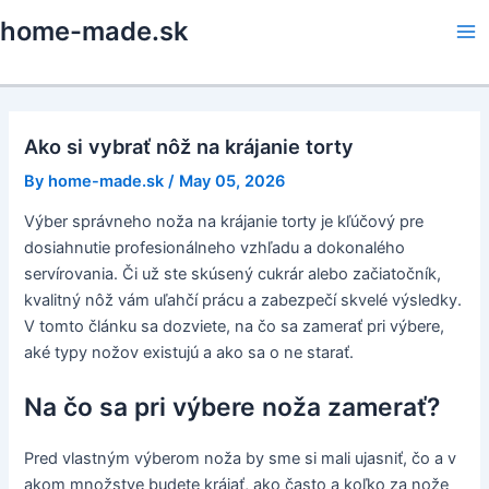
Skip
home-made.sk
to
Ma
content
Me
Ako si vybrať nôž na krájanie torty
By
home-made.sk
/
May 05, 2026
Výber správneho noža na krájanie torty je kľúčový pre
dosiahnutie profesionálneho vzhľadu a dokonalého
servírovania. Či už ste skúsený cukrár alebo začiatočník,
kvalitný nôž vám uľahčí prácu a zabezpečí skvelé výsledky.
V tomto článku sa dozviete, na čo sa zamerať pri výbere,
aké typy nožov existujú a ako sa o ne starať.
Na čo sa pri výbere noža zamerať?
Pred vlastným výberom noža by sme si mali ujasniť, čo a v
akom množstve budete krájať, ako často a koľko za nože