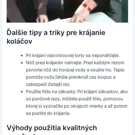
Ďalšie tipy a triky pre krájanie
koláčov
Pri krájaní viacvrstvovej torty sa neponáhľajte.
Nôž pred krájaním nahrejte: Pred každým rezom
ponorte nôž do horúcej vody a osušte ho. Teplo
pomôže nožu ľahšie preniknúť cez korpus a
zabezpečí čistejší rez.
Použite fóliu na zákusky: Pri krájaní zákuskov, ako
sú punčové rezy, môžete použiť fóliu, pomocou
ktorej si vyznačíte po okrajoch mierky a až potom
sa pustíte do krájania.
Výhody použitia kvalitných