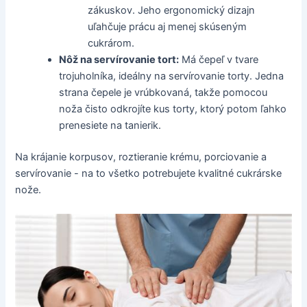
zákuskov. Jeho ergonomický dizajn
uľahčuje prácu aj menej skúseným
cukrárom.
Nôž na servírovanie tort:
Má čepeľ v tvare
trojuholníka, ideálny na servírovanie torty. Jedna
strana čepele je vrúbkovaná, takže pomocou
noža čisto odkrojíte kus torty, ktorý potom ľahko
prenesiete na tanierik.
Na krájanie korpusov, roztieranie krému, porciovanie a
servírovanie - na to všetko potrebujete kvalitné cukrárske
nože.