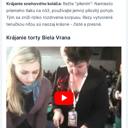
Krájanie snehového koláča:
Režte "pílením": Namiesto
priameho tlaku na nôž, používajte jemný pílovitý pohyb.
Tým sa zníži riziko rozdrvenia korpusu. Rezy vytvorené
tenučkou niťou sú naozaj krásne - čisté a presné.
Krájanie torty Biela Vrana