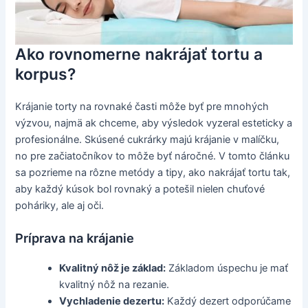
Ako rovnomerne nakrájať tortu a
korpus?
Krájanie torty na rovnaké časti môže byť pre mnohých
výzvou, najmä ak chceme, aby výsledok vyzeral esteticky a
profesionálne. Skúsené cukrárky majú krájanie v malíčku,
no pre začiatočníkov to môže byť náročné. V tomto článku
sa pozrieme na rôzne metódy a tipy, ako nakrájať tortu tak,
aby každý kúsok bol rovnaký a potešil nielen chuťové
poháriky, ale aj oči.
Príprava na krájanie
Kvalitný nôž je základ:
Základom úspechu je mať
kvalitný nôž na rezanie.
Vychladenie dezertu:
Každý dezert odporúčame