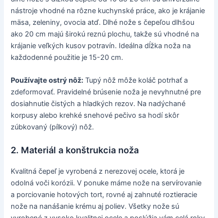
nástroje vhodné na rôzne kuchynské práce, ako je krájanie
mäsa, zeleniny, ovocia atď. Dlhé nože s čepeľou dlhšou
ako 20 cm majú širokú reznú plochu, takže sú vhodné na
krájanie veľkých kusov potravín. Ideálna dĺžka noža na
každodenné použitie je 15-20 cm.
Používajte ostrý nôž:
Tupý nôž môže koláč potrhať a
zdeformovať. Pravidelné brúsenie noža je nevyhnutné pre
dosiahnutie čistých a hladkých rezov. Na nadýchané
korpusy alebo krehké snehové pečivo sa hodí skôr
zúbkovaný (pílkový) nôž.
2. Materiál a konštrukcia noža
Kvalitná čepeľ je vyrobená z nerezovej ocele, ktorá je
odolná voči korózii. V ponuke máme nože na servírovanie
a porciovanie hotových tort, rovné aj zahnuté roztieracie
nože na nanášanie krému aj poliev. Všetky nože sú
vyrobené z vysoko kvalitnej ocele a poslúžia vám celá roky.