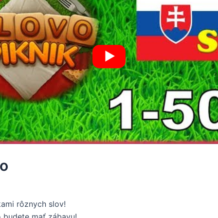
vo
kami rôznych slov!
čo budete mať zábavu!