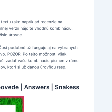
textu (ako napríklad recenzie na
nej verzii nájdite vhodnú kombináciu.
íslo úrovne.
 Čosi podobné už funguje aj na vybraných
lovo. POZOR! Po tejto možnosti však
čí zadať vašu kombináciu písmen v rámci
ov, ktorí si už danou úrovňou resp.
dpovede | Answers | Snakess