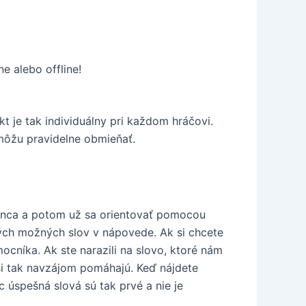
e alebo offline!
t je tak individuálny pri každom hráčovi.
 môžu pravidelne obmieňať.
konca a potom už sa orientovať pomocou
kých možných slov v nápovede. Ak si chcete
ocníka. Ak ste narazili na slovo, ktoré nám
 si tak navzájom pomáhajú. Keď nájdete
 úspešná slová sú tak prvé a nie je