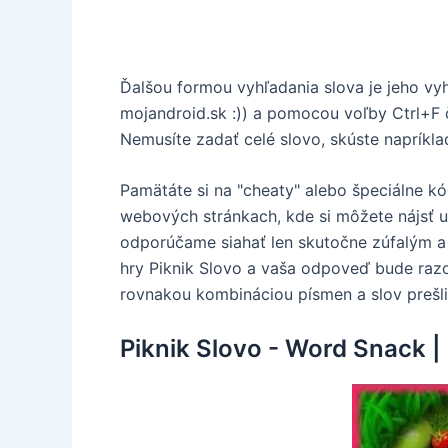
Ďalšou formou vyhľadania slova je jeho vy
mojandroid.sk :)) a pomocou voľby Ctrl+F 
Nemusíte zadať celé slovo, skúste napríkla
Pamätáte si na "cheaty" alebo špeciálne kó
webových stránkach, kde si môžete nájsť už
odporúčame siahať len skutočne zúfalým a
hry Piknik Slovo a vaša odpoveď bude razom
rovnakou kombináciou písmen a slov prešli
Piknik Slovo - Word Snack |