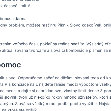
z časové limitu!
 bonus zdarma!
adny problém, môžete hrať hru Piknik Slovo kdekoľvek, onlin
ením voľného času, pokiaľ sa reálne snažíte. Výsledný efek
ne aktualizovaná tvorcami a slová či kombinácie písmen sa
 pomoc
nik slovo. Odporúčame začať najdlhšími slovami teda od 
e na P a končiace na L nájdete ľahšie medzi výpočtom všet
ajmenej a dajte si napríklad svoj vlastný limit denne 3 pom
š slovník tvorí už niekoľko rokov mnoho užívateľov, ktorí
atných. Slová sa všetkým radí podľa počtu využitie. Najviac
 na ktoré ste prišli?