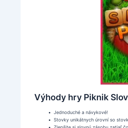
Výhody hry Piknik Slo
Jednoduché a návykové!
Stovky unikátnych úrovní so stov
Zlepšite si slovnú zásobu zatiaľ 