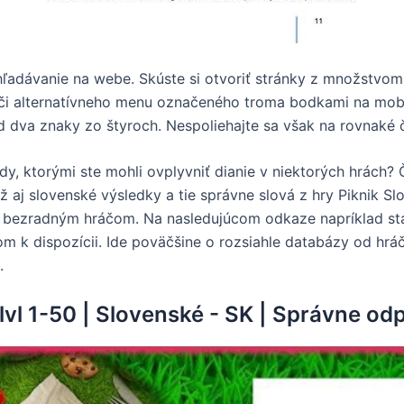
hľadávanie na webe. Skúste si otvoriť stránky z množstvom 
či alternatívneho menu označeného troma bodkami na mobil
d dva znaky zo štyroch. Nespoliehajte sa však na rovnaké č
dy, ktorými ste mohli ovplyvniť dianie v niektorých hrách?
 aj slovenské výsledky a tie správne slová z hry Piknik S
 bezradným hráčom. Na nasledujúcom odkaze napríklad sta
 k dispozícii. Ide poväčšine o rozsiahle databázy od hráč
.
 lvl 1-50 | Slovenské - SK | Správne o