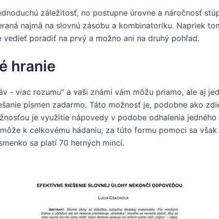
dnoduchú záležitosť, no postupne úrovne a náročnosť stúpa
eraná najmä na slovnú zásobu a kombinatoriku. Napriek tom
 vedieť poradiť na prvý a možno ani na druhý pohľad.
é hranie
hláv - viac rozumu" a vaši známi vám môžu priamo, ale aj 
šanie písmen zadarmo. Táto možnosť je, podobne ako zdieľ
žnosťou je využitie nápovedy v podobe odhalenia jedného 
môže k celkovému hádaniu, za túto formu pomoci sa však p
smenko sa platí 70 herných mincí.