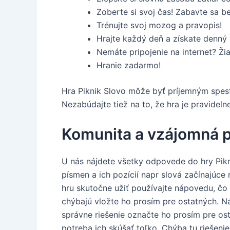
Zoberte si svoj čas! Zabavte sa be
Trénujte svoj mozog a pravopis!
Hrajte každý deň a získate denný
Nemáte pripojenie na internet? Ži
Hranie zadarmo!
Hra Piknik Slovo môže byť príjemným spestr
Nezabúdajte tiež na to, že hra je pravidel
Komunita a vzájomná
U nás nájdete všetky odpovede do hry Pik
písmen a ich pozícií napr slová začínajúc
hru skutočne užiť používajte nápovedu, čo n
chýbajú vložte ho prosím pre ostatných. Ná
správne riešenie označte ho prosím pre ost
potreba ich skúšať toľko. Chýba tu riešenie,