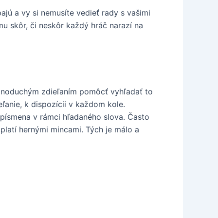
jú a vy si nemusíte vedieť rady s vašimi
u skôr, či neskôr každý hráč narazí na
jednoduchým zdieľaním pomôcť vyhľadať to
anie, k dispozícii v každom kole.
písmena v rámci hľadaného slova. Často
latí hernými mincami. Tých je málo a