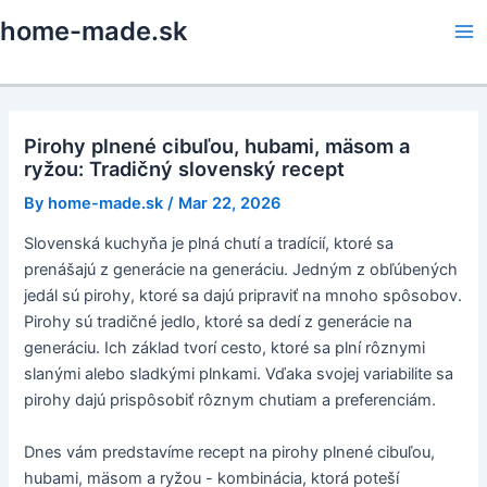
Skip
home-made.sk
to
Ma
content
Me
Pirohy plnené cibuľou, hubami, mäsom a
ryžou: Tradičný slovenský recept
By
home-made.sk
/
Mar 22, 2026
Slovenská kuchyňa je plná chutí a tradícií, ktoré sa
prenášajú z generácie na generáciu. Jedným z obľúbených
jedál sú pirohy, ktoré sa dajú pripraviť na mnoho spôsobov.
Pirohy sú tradičné jedlo, ktoré sa dedí z generácie na
generáciu. Ich základ tvorí cesto, ktoré sa plní rôznymi
slanými alebo sladkými plnkami. Vďaka svojej variabilite sa
pirohy dajú prispôsobiť rôznym chutiam a preferenciám.
Dnes vám predstavíme recept na pirohy plnené cibuľou,
hubami, mäsom a ryžou - kombinácia, ktorá poteší