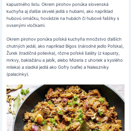
kapustného listu. Okrem pirohov ponúka slovenská
kuchyňa aj ďalšie skvelé jedlá s hubami, ako napríklad
hubovú omáčku, hovädzie na hubách či hubové fašírky s
ovsenými vločkami.
Okrem pirohov ponúka poľská kuchyňa množstvo ďalších
chutných jedál, ako napríklad Bigos (národné jedlo Poľska),
Žurek (tradičná polievka), rôzne poľské šaláty (z kapusty,
mrkvy, baklažánu a jabĺk, alebo Mizeria z uhoriek a kyslého
mlieka) a sladké jedlá ako Gofry (vafle) a Naleszniky
(palacinky).