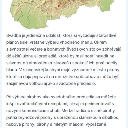
Svadba je jedinečná udalosť, ktorá si vyžaduje starostlivé
plánovanie, vrátane výberu vhodného menu. Okrem
slávnostnej večere a bohatých švédskych stolov zohrávajú
dôležitú úlohu aj predjedlá, ktoré by mali hostí naladiť na
slávnostnú atmosféru a zároveň uspokojiť ich prvé pocity
hladu. V slovenskej kuchyni majú významné miesto pirohy,
ktoré sa dajú pripraviť na množstvo spôsobov a môžu byť
zaujímavou voľbou aj ako svadobné predjedlo.
Pri výbere pirohov ako svadobného predjedla sa môžete
inšpirovať tradičnými receptami, ale aj experimentovať s
novými kombináciami chutí. Medzi tradičné slané pirohy
patria bryndzové pirohy s upraženou slaninkou a cibuľkou,
hubové pirohy, pirohy s mletým mäsom, vyprážané