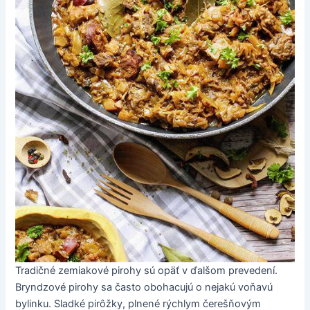
Tradičné zemiakové pirohy sú opäť v ďalšom prevedení.
Bryndzové pirohy sa často obohacujú o nejakú voňavú
bylinku. Sladké pirôžky, plnené rýchlym čerešňovým