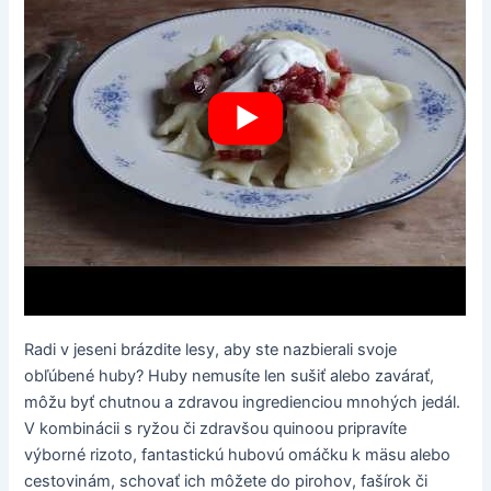
Radi v jeseni brázdite lesy, aby ste nazbierali svoje
obľúbené huby? Huby nemusíte len sušiť alebo zavárať,
môžu byť chutnou a zdravou ingredienciou mnohých jedál.
V kombinácii s ryžou či zdravšou quinoou pripravíte
výborné rizoto, fantastickú hubovú omáčku k mäsu alebo
cestovinám, schovať ich môžete do pirohov, fašírok či