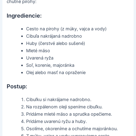
chutné pirohy:
Ingrediencie:
Cesto na pirohy (z múky, vajca a vody)
Cibuľa nakrájaná nadrobno
Huby (čerstvé alebo sušené)
Mleté mäso
Uvarená ryža
Soľ, korenie, majoránka
Olej alebo masť na opraženie
Postup:
Cibuľku si nakrájame nadrobno.
Na rozpálenom oleji speníme cibuľku.
Pridáme mleté mäso a sprudka opečieme.
Pridáme uvarenú ryžu a huby.
Osolíme, okoreníme a ochutíme majoránkou.
Z múky, vajca a vody vypracujeme cesto.