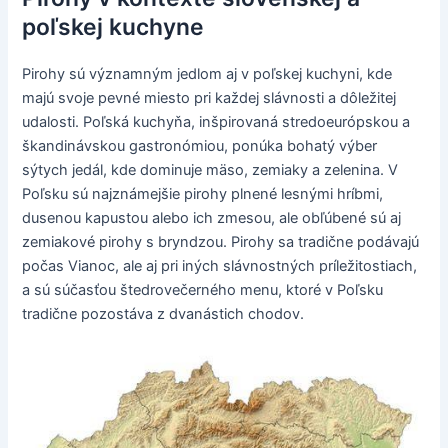
poľskej kuchyne
Pirohy sú významným jedlom aj v poľskej kuchyni, kde
majú svoje pevné miesto pri každej slávnosti a dôležitej
udalosti. Poľská kuchyňa, inšpirovaná stredoeurópskou a
škandinávskou gastronómiou, ponúka bohatý výber
sýtych jedál, kde dominuje mäso, zemiaky a zelenina. V
Poľsku sú najznámejšie pirohy plnené lesnými hríbmi,
dusenou kapustou alebo ich zmesou, ale obľúbené sú aj
zemiakové pirohy s bryndzou. Pirohy sa tradične podávajú
počas Vianoc, ale aj pri iných slávnostných príležitostiach,
a sú súčasťou štedrovečerného menu, ktoré v Poľsku
tradične pozostáva z dvanástich chodov.