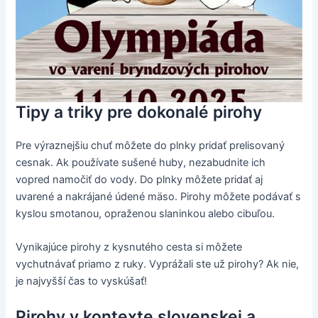
Tipy a triky pre dokonalé pirohy
Pre výraznejšiu chuť môžete do plnky pridať prelisovaný
cesnak. Ak používate sušené huby, nezabudnite ich
vopred namočiť do vody. Do plnky môžete pridať aj
uvarené a nakrájané údené mäso. Pirohy môžete podávať s
kyslou smotanou, opraženou slaninkou alebo cibuľou.
Vynikajúce pirohy z kysnutého cesta si môžete
vychutnávať priamo z ruky. Vyprážali ste už pirohy? Ak nie,
je najvyšší čas to vyskúšať!
Pirohy v kontexte slovenskej a