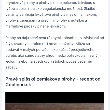
bryndzové pirohy a pirohy plnené pečenou tekvicou s
ryžou a zeleninou ako vegetariánska možnosť. Sladké
varianty zahŕňajú lekvárové pirohy s maslom a makom,
pirohy s čerešňami a orechmi, pirohy s nutellou a
marhuľové pirôžky plnené lekvárom.
Pirohy sa dajú servírovať rôznymi spôsobmi, v závislosti od
štýlu svadby a preferencií novomanželov. Môžu sa
podávať v malých porciách ako súčasť predjedlového
bufetu, ako samostatný chod medzi polievkou a hlavným
jedlom, alebo na švédskych stoloch počas večernej
zábavy.
Pravé spišské zemiakové pirohy - recept od
Coolinari.sk