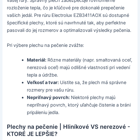
vašej rúry. Správny plech zabezpečuje rovnomerné
rozloženie tepla, čo je kľúčové pre dokonalé prepečenie
vašich jedál. Pre rúru Electrolux EZB3411AOX sú dostupné
špecifické plechy, ktoré sú navrhnuté tak, aby perfektne
pasovali do jej rozmerov a optimalizovali výsledky pečenia.
Pri výbere plechu na pečenie zvážte:
Materiál:
Rôzne materiály (napr. smaltovaná oceľ,
nerezová oceľ) majú odlišné vlastnosti pri vedení
tepla a údržbe.
Veľkosť a tvar:
Uistite sa, že plech má správne
rozmery pre vašu rúru.
Nepriľnavý povrch:
Niektoré plechy majú
nepriľnavý povrch, ktorý uľahčuje čistenie a bráni
pripáleniu jedla.
Plechy na pečenie | Hliníkové VS nerezové -
KTORÉ JE LEPŠIE?