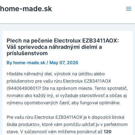
Skip
home-made.sk
to
Ma
content
Me
Plech na pečenie Electrolux EZB3411AOX:
Váš sprievodca náhradnými dielmi a
príslušenstvom
By
home-made.sk
/
May 07, 2026
Hľadáte náhradný diel, výrobok na údržbu alebo
príslušenstvo pre vašu rúru Electrolux EZB3411AOX
(94406490601)? Ste na správnom mieste. Tento spotrebič,
rovnako ako každý iný, si vyžaduje starostlivosť a občas aj
výmenu opotrebovaných častí, aby fungoval optimálne.
Pre vašu rúru Electrolux EZB3411AOX je k dispozícii široká
škála produktov, ktoré vám pomôžu udržať ju v perfektnom
stave. V súčasnosti vám môžeme ponúknuť až
120