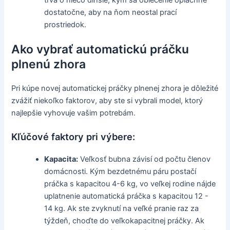
trvá o niečo dlhšie, kým sa oblečenie opláchne
dostatočne, aby na ňom neostal prací
prostriedok.
Ako vybrať automatickú práčku
plnenú zhora
Pri kúpe novej automatickej práčky plnenej zhora je dôležité
zvážiť niekoľko faktorov, aby ste si vybrali model, ktorý
najlepšie vyhovuje vašim potrebám.
Kľúčové faktory pri výbere:
Kapacita:
Veľkosť bubna závisí od počtu členov
domácnosti. Kým bezdetnému páru postačí
práčka s kapacitou 4-6 kg, vo veľkej rodine nájde
uplatnenie automatická práčka s kapacitou 12 -
14 kg. Ak ste zvyknutí na veľké pranie raz za
týždeň, choďte do veľkokapacitnej práčky. Ak