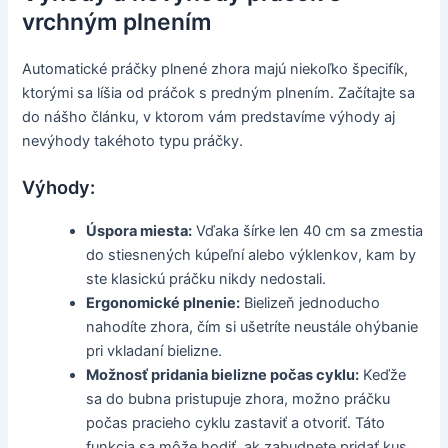
vrchným plnením
Automatické práčky plnené zhora majú niekoľko špecifík,
ktorými sa líšia od práčok s predným plnením. Začítajte sa
do nášho článku, v ktorom vám predstavíme výhody aj
nevýhody takéhoto typu práčky.
Výhody:
Úspora miesta:
Vďaka šírke len 40 cm sa zmestia
do stiesnených kúpeľní alebo výklenkov, kam by
ste klasickú práčku nikdy nedostali.
Ergonomické plnenie:
Bielizeň jednoducho
nahodíte zhora, čím si ušetríte neustále ohýbanie
pri vkladaní bielizne.
Možnosť pridania bielizne počas cyklu:
Keďže
sa do bubna pristupuje zhora, možno práčku
počas pracieho cyklu zastaviť a otvoriť. Táto
funkcia sa môže hodiť, ak zabudnete pridať kus