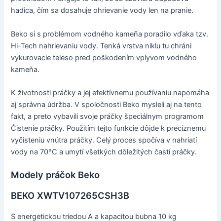
hadica, čím sa dosahuje ohrievanie vody len na pranie.
Beko si s problémom vodného kameňa poradilo vďaka tzv.
Hi-Tech nahrievaniu vody. Tenká vrstva niklu tu chráni
vykurovacie teleso pred poškodením vplyvom vodného
kameňa.
K životnosti práčky a jej efektívnemu používaniu napomáha
aj správna údržba. V spoločnosti Beko mysleli aj na tento
fakt, a preto vybavili svoje práčky špeciálnym programom
Čistenie práčky. Použitím tejto funkcie dôjde k precíznemu
vyčisteniu vnútra práčky. Celý proces spočíva v nahriatí
vody na 70°C a umytí všetkých dôležitých častí práčky.
Modely práčok Beko
BEKO XWTV107265CSH3B
S energetickou triedou A a kapacitou bubna 10 kg