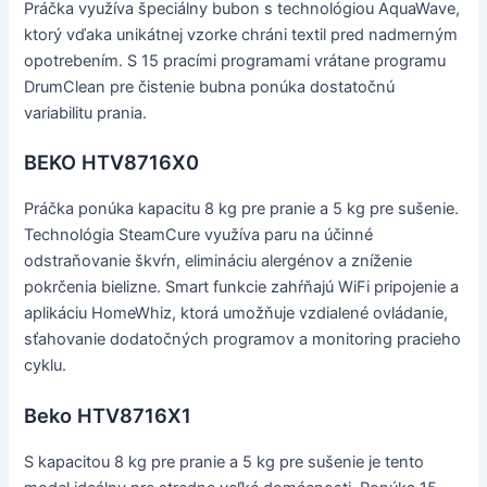
Práčka využíva špeciálny bubon s technológiou AquaWave,
ktorý vďaka unikátnej vzorke chráni textil pred nadmerným
opotrebením. S 15 pracími programami vrátane programu
DrumClean pre čistenie bubna ponúka dostatočnú
variabilitu prania.
BEKO HTV8716X0
Práčka ponúka kapacitu 8 kg pre pranie a 5 kg pre sušenie.
Technológia SteamCure využíva paru na účinné
odstraňovanie škvŕn, elimináciu alergénov a zníženie
pokrčenia bielizne. Smart funkcie zahŕňajú WiFi pripojenie a
aplikáciu HomeWhiz, ktorá umožňuje vzdialené ovládanie,
sťahovanie dodatočných programov a monitoring pracieho
cyklu.
Beko HTV8716X1
S kapacitou 8 kg pre pranie a 5 kg pre sušenie je tento