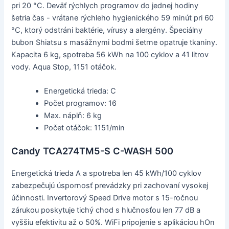
pri 20 °C. Deväť rýchlych programov do jednej hodiny
šetria čas - vrátane rýchleho hygienického 59 minút pri 60
°C, ktorý odstráni baktérie, vírusy a alergény. Špeciálny
bubon Shiatsu s masážnymi bodmi šetrne opatruje tkaniny.
Kapacita 6 kg, spotreba 56 kWh na 100 cyklov a 41 litrov
vody. Aqua Stop, 1151 otáčok.
Energetická trieda: C
Počet programov: 16
Max. náplň: 6 kg
Počet otáčok: 1151/min
Candy TCA274TM5-S C-WASH 500
Energetická trieda A a spotreba len 45 kWh/100 cyklov
zabezpečujú úspornosť prevádzky pri zachovaní vysokej
účinnosti. Invertorový Speed Drive motor s 15-ročnou
zárukou poskytuje tichý chod s hlučnosťou len 77 dB a
vyššiu efektivitu až o 50%. WiFi pripojenie s aplikáciou hOn