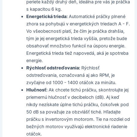
periete každý druhý deň, ideálna pre vás je práčka
s kapacitou 6 kg.
Energetická trieda:
Automatické práčky plnené
zhora sa pohybujú v energetických triedach A - F.
Vo všeobecnosti platí, že čím je práčka drahšia,
tým je jej energetická trieda vyššia, pretože bude
obsahovať množstvo funkcií na úsporu energie.
Energetická trieda tiež napovedá, aká je spotreba
energie.
Rýchlosť odstreďovania:
Rýchlosť
odstreďovania, označovaná aj ako RPM, je
zvyčajne od 1000 - 1400 otáčok za minútu.
Hlučnosť:
Ak chcete tichú práčku, skontrolujte jej
priemernú hlučnosť v decibeloch (dB). Aj keď
nikdy nezískate úplne tichú práčku, čokoľvek pod
50 dB sa považuje za obzvlášť tiché. Hľadajte
práčku s invertorovým motorom. Tie na rozdiel od
bežných motorov využívajú elektronické riadenie
otáčok.