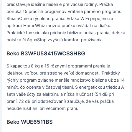
predstavuje ideálne riešenie pre väčšie rodiny. Práčka
ponúka 15 pracích programov vrátane parného programu
SteamCure a rýchleho prania. Vďaka WiFi pripojeniu a
aplikácii HomeWhiz možno práčku ovládať na diaľku.
Praktické funkcie ako pridanie bielizne počas prania, detská
poistka či AquaStop zvyšujú komfort používania.
Beko B3WFU58415WCSSHBG
S kapacitou 8 kg a 15 rôznymi programami prania je
ideálnou voľbou pre stredne veľké domácnosti. Praktický
rýchly program zvládne menšie množstvo bielizne už za 14
minút, čo oceníte v časovej tiesni. S energetickou triedou A
šetrí vaše účty za elektrinu a nízka hlučnosť (54 dB pri
praní, 72 dB pri odstreďovaní) zaručuje, že vás práčka
nebude rušiť ani pri večernom praní.
Beko WUE6511BS