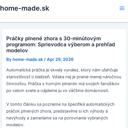
Skip
home-made.sk
to
Ma
content
Me
Práčky plnené zhora s 30-minútovým
programom: Sprievodca výberom a prehľad
modelov
By
home-made.sk
/
Apr 29, 2026
Automatická práčka je skvelý vynález, ktorý nám uľahčuje
starostlivosť o bielizeň. Vďaka nej je pranie menej náročnou
činnosťou. Práčka s horným plnením má svojich fanúšikov
po celom svete a nájdeme ju vo väčšine domácností.
V tomto článku sa pozrieme na špecifiká automatických
práčok plnených zhora, predstavíme si ich výhody a
nevýhody a zameriame sa na porovnanie vybraných
modelov.