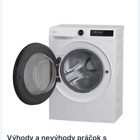
Výhody a nevýhody práčok s