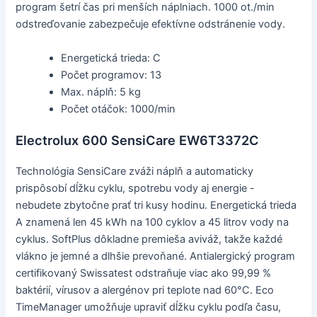
program šetrí čas pri menších náplniach. 1000 ot./min
odstreďovanie zabezpečuje efektívne odstránenie vody.
Energetická trieda: C
Počet programov: 13
Max. náplň: 5 kg
Počet otáčok: 1000/min
Electrolux 600 SensiCare EW6T3372C
Technológia SensiCare zváži náplň a automaticky
prispôsobí dĺžku cyklu, spotrebu vody aj energie -
nebudete zbytočne prať tri kusy hodinu. Energetická trieda
A znamená len 45 kWh na 100 cyklov a 45 litrov vody na
cyklus. SoftPlus dôkladne premieša aviváž, takže každé
vlákno je jemné a dlhšie prevoňané. Antialergický program
certifikovaný Swissatest odstraňuje viac ako 99,99 %
baktérií, vírusov a alergénov pri teplote nad 60°C. Eco
TimeManager umožňuje upraviť dĺžku cyklu podľa času,