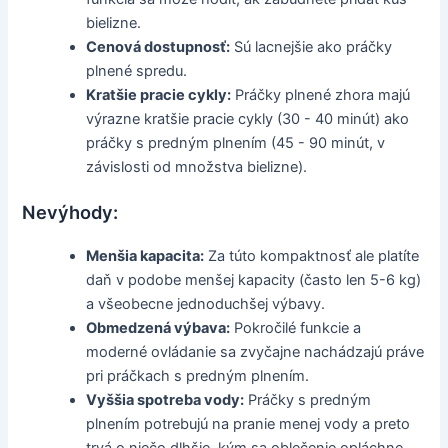
bielizne.
Cenová dostupnosť:
Sú lacnejšie ako práčky
plnené spredu.
Kratšie pracie cykly:
Práčky plnené zhora majú
výrazne kratšie pracie cykly (30 - 40 minút) ako
práčky s predným plnením (45 - 90 minút, v
závislosti od množstva bielizne).
Nevýhody:
Menšia kapacita:
Za túto kompaktnosť ale platíte
daň v podobe menšej kapacity (často len 5-6 kg)
a všeobecne jednoduchšej výbavy.
Obmedzená výbava:
Pokročilé funkcie a
moderné ovládanie sa zvyčajne nachádzajú práve
pri práčkach s predným plnením.
Vyššia spotreba vody:
Práčky s predným
plnením potrebujú na pranie menej vody a preto