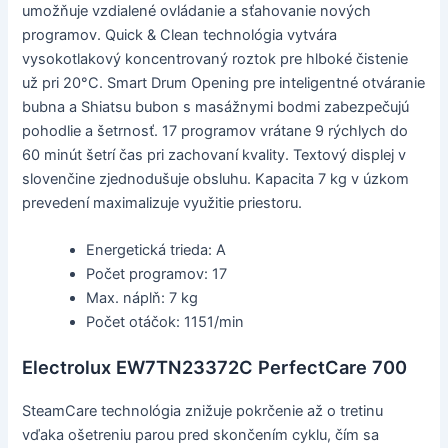
umožňuje vzdialené ovládanie a sťahovanie nových
programov. Quick & Clean technológia vytvára
vysokotlakový koncentrovaný roztok pre hlboké čistenie
už pri 20°C. Smart Drum Opening pre inteligentné otváranie
bubna a Shiatsu bubon s masážnymi bodmi zabezpečujú
pohodlie a šetrnosť. 17 programov vrátane 9 rýchlych do
60 minút šetrí čas pri zachovaní kvality. Textový displej v
slovenčine zjednodušuje obsluhu. Kapacita 7 kg v úzkom
prevedení maximalizuje využitie priestoru.
Energetická trieda: A
Počet programov: 17
Max. náplň: 7 kg
Počet otáčok: 1151/min
Electrolux EW7TN23372C PerfectCare 700
SteamCare technológia znižuje pokrčenie až o tretinu
vďaka ošetreniu parou pred skončením cyklu, čím sa