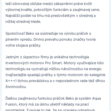
teší obrovskej obľube medzi zákazníkmi práve kvôli
výbornej kvalite, pokročilým funkciám a zaujímavej cene.
Najväčší podiel na trhu má predovšetkým v strednej a
nižšej strednej triede.
Spoločnosť Beko sa sústreďuje na výrobu práčok s
plnením vpredu. Drvivú prevahu ponuky značky tvoria
voľne stojace práčky.
Jedným z úspechov firmy je unikátna technológia
invertorových motorov Pro Smart. Motory využívajúce túto
technológiu sa vyznačujú nižšou náročnosťou na energiu
(najčastejšie spadajú práčky s týmto motorom do kategórie
A+++) tichou prevádzkou a v neposlednom rade tiež dlhou
životnosťou.
Ďalšou zaujímavou funkciou práčok Beko je systém Aqua
Fusion, ktorý má za úlohu ušetriť náklady na prací
prostriedok. Funguje to tak, že sa uzaviera odpadová