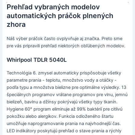
Prehľad vybraných modelov
automatických práčok plnených
zhora
Náš výber práčok často ovplyvňuje aj značka. Preto sme
pre vás pripravili prehľad niektorých obľúbených modelov.
Whirlpool TDLR 5040L
Technológia 6. zmysel automaticky prispôsobuje všetky
parametre prania - teplotu, množstvo vody a otáčky -
podľa typu a množstva bielizne pre optimálne výsledky. 13
špeciálnych programov vrátane programov pre vlnu, jemnú
bielizeň, bavlnu a džínsy pokrývajú všetky typy tkanín.
Hygiene 60° program eliminuje až 99% baktérií pre citlivú
pokožku alebo alergikov. Funkcia odloženého štartu
umožňuje naprogramovanie prania na najvhodnejší čas.
LED indikátory poskytujú prehľad o stave prania a rýchly