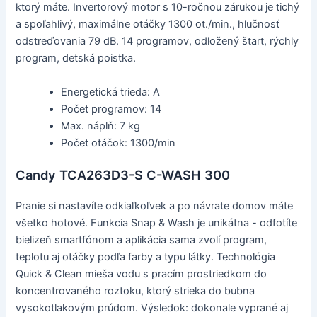
ktorý máte. Invertorový motor s 10-ročnou zárukou je tichý
a spoľahlivý, maximálne otáčky 1300 ot./min., hlučnosť
odstreďovania 79 dB. 14 programov, odložený štart, rýchly
program, detská poistka.
Energetická trieda: A
Počet programov: 14
Max. náplň: 7 kg
Počet otáčok: 1300/min
Candy TCA263D3-S C-WASH 300
Pranie si nastavíte odkiaľkoľvek a po návrate domov máte
všetko hotové. Funkcia Snap & Wash je unikátna - odfotíte
bielizeň smartfónom a aplikácia sama zvolí program,
teplotu aj otáčky podľa farby a typu látky. Technológia
Quick & Clean mieša vodu s pracím prostriedkom do
koncentrovaného roztoku, ktorý strieka do bubna
vysokotlakovým prúdom. Výsledok: dokonale vyprané aj