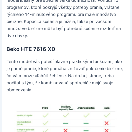
model ideálny pre stredne veľké domácnosti. Ponúka 15
programov, ktoré pokryjú všetky potreby prania, vrátane
rýchleho 14-minútového programu pre malé množstvo
bielizne. Kapacita sušenia je nižšia, takže pri väčšom
množstve bielizne môže byť potrebné sušenie rozdeliť na
dve dávky.
Beko HTE 7616 X0
Tento model vás poteší hlavne praktickými funkciami, ako
je parné pranie, ktoré pomáha znižovať pokrčenie bielizne,
čo vám môže uľahčiť žehlenie. Na druhej strane, treba
počítať s tým, že kombinované spotrebiče majú svoje
obmedzenia.