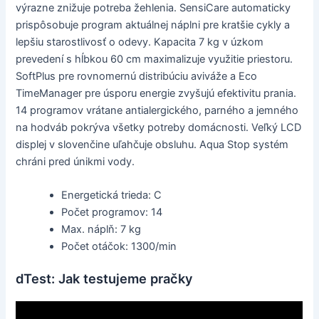
výrazne znižuje potreba žehlenia. SensiCare automaticky
prispôsobuje program aktuálnej náplni pre kratšie cykly a
lepšiu starostlivosť o odevy. Kapacita 7 kg v úzkom
prevedení s hĺbkou 60 cm maximalizuje využitie priestoru.
SoftPlus pre rovnomernú distribúciu aviváže a Eco
TimeManager pre úsporu energie zvyšujú efektivitu prania.
14 programov vrátane antialergického, parného a jemného
na hodváb pokrýva všetky potreby domácnosti. Veľký LCD
displej v slovenčine uľahčuje obsluhu. Aqua Stop systém
chráni pred únikmi vody.
Energetická trieda: C
Počet programov: 14
Max. náplň: 7 kg
Počet otáčok: 1300/min
dTest: Jak testujeme pračky