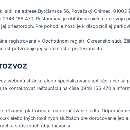
k, sídli na adrese Bytčianska 56, Považský Chlmec, 01003 
le 0948 155 470. Reštaurácia je obľúbená nielen pre svoju 
ej priestoroch. Pre pohodlie hostí je k dispozícii aj parkov
álne registrovaná v Obchodnom registri Okresného súdu Žilin
osť potvrdzuje jej serióznosť a profesionalitu.
 rozvoz
cez webovú stránku alebo špecializovanú aplikáciu nie sú 
jte kontaktovať reštauráciu na čísle 0948 155 470 a infor
e s rôznymi platformami na doručovanie jedla. Odporúčame
.sk alebo iných lokálnych službách pre doručovanie jedla. 
nukách a spôsoboch objednávania.