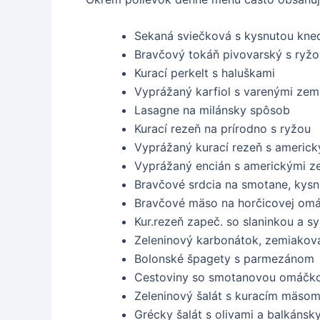
Sekaná sviečková s kysnutou kne
Bravčový tokáň pivovarský s ryžo
Kurací perkelt s haluškami
Vyprážaný karfiol s varenými ze
Lasagne na milánsky spôsob
Kurací rezeň na prírodno s ryžou
Vyprážaný kurací rezeň s americ
Vyprážaný encián s americkými z
Bravčové srdcia na smotane, kysn
Bravčové mäso na horčicovej om
Kur.rezeň zapeč. so slaninkou a sy
Zeleninový karbonátok, zemiakov
Bolonské špagety s parmezánom
Cestoviny so smotanovou omáčko
Zeleninový šalát s kuracím mäsom
Grécky šalát s olivami a balkáns