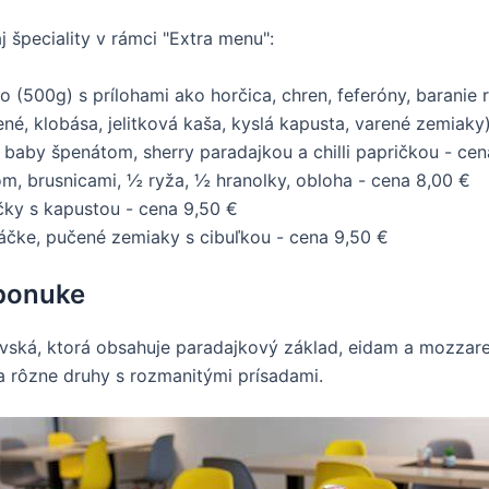
špeciality v rámci "Extra menu":
(500g) s prílohami ako horčica, chren, feferóny, baranie 
, klobása, jelitková kaša, kyslá kapusta, varené zemiaky)
 baby špenátom, sherry paradajkou a chilli papričkou - cen
m, brusnicami, ½ ryža, ½ hranolky, obloha - cena 8,00 €
čky s kapustou - cena 9,50 €
čke, pučené zemiaky s cibuľkou - cena 9,50 €
 ponuke
ská, ktorá obsahuje paradajkový základ, eidam a mozzarellu
 rôzne druhy s rozmanitými prísadami.