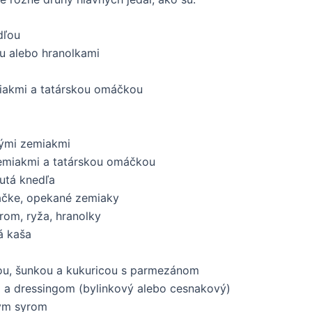
dľou
u alebo hranolkami
miakmi a tatárskou omáčkou
kými zemiakmi
emiakmi a tatárskou omáčkou
utá knedľa
áčke, opekané zemiaky
rom, ryža, hranolky
á kaša
u, šunkou a kukuricou s parmezánom
 a dressingom (bylinkový alebo cesnakový)
kym syrom