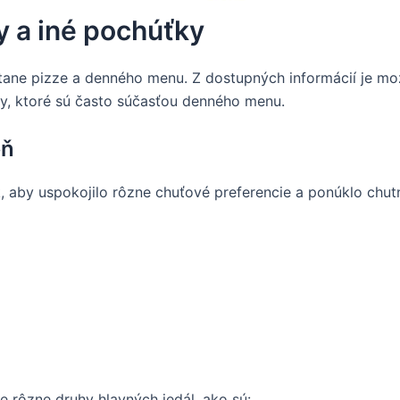
y a iné pochúťky
tane pizze a denného menu. Z dostupných informácií je mož
y, ktoré sú často súčasťou denného menu.
eň
 aby uspokojilo rôzne chuťové preferencie a ponúklo chutné 
 rôzne druhy hlavných jedál, ako sú: