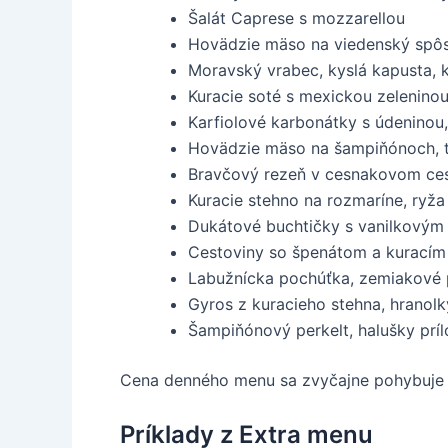
Šalát Caprese s mozzarellou
Hovädzie mäso na viedenský spôs
Moravský vrabec, kyslá kapusta, 
Kuracie soté s mexickou zeleninou
Karfiolové karbonátky s údeninou
Hovädzie mäso na šampiňónoch, 
Bravčový rezeň v cesnakovom ces
Kuracie stehno na rozmaríne, ryža
Dukátové buchtičky s vanilkový
Cestoviny so špenátom a kurac
Labužnícka pochúťka, zemiakové p
Gyros z kuracieho stehna, hranolk
Šampiňónový perkelt, halušky prí
Cena denného menu sa zvyčajne pohybuje ok
Príklady z Extra menu