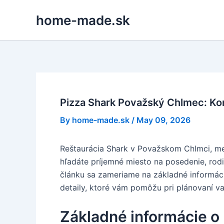
Skip
home-made.sk
to
content
Pizza Shark Považský Chlmec: Ko
By
home-made.sk
/
May 09, 2026
Reštaurácia Shark v Považskom Chlmci, mes
hľadáte príjemné miesto na posedenie, rodi
článku sa zameriame na základné informáci
detaily, ktoré vám pomôžu pri plánovaní va
Základné informácie o 