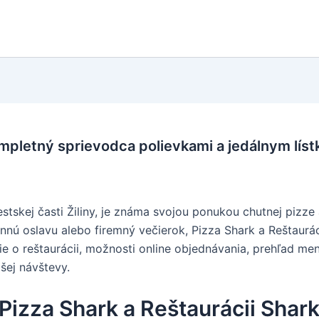
mpletný sprievodca polievkami a jedálnym lís
tskej časti Žiliny, je známa svojou ponukou chutnej pizze
nnú oslavu alebo firemný večierok, Pizza Shark a Reštaurá
e o reštaurácii, možnosti online objednávania, prehľad men
šej návštevy.
Pizza Shark a Reštaurácii Shar