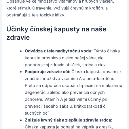
Obsahuje veľké množstvo vitamínov a hrubých vlákien,
ktoré stimulujú trávenie, vyživujú črevnú mikroflóru a
odstraňujú z tela toxické látky.
Účinky čínskej kapusty na naše
zdravie
Odvádza z tela nadbytočnú vodu:
Týmto čínska
kapusta prospieva nielen našej váhe, ale
podporuje aj zdravie obličiek, srdca a ciev.
Podporuje zdravie očí:
Čínska kapusta obsahuje
značné množstvo vitamínu A a beta-karoténu.
Preto sa odporúča osobám trpiacim na makulárnu
degeneráciu alebo ako prevencia očných
ochorení. Vitamín A je tiež veľmi účinný pri
prevencii šedého zákalu, krátkozrakosti či
suchých očí.
Znižuje krvný tlak a zlepšuje zdravie srdca:
Čínska kapusta je bohatá na vápnik a draslík,