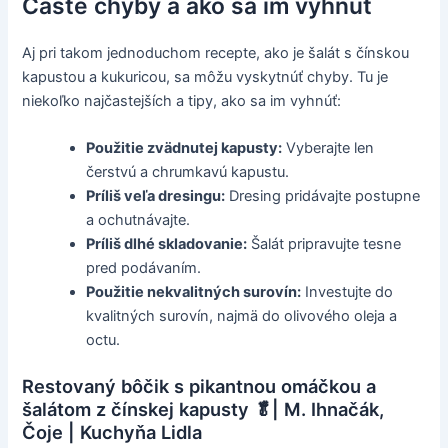
Časté chyby a ako sa im vyhnúť
Aj pri takom jednoduchom recepte, ako je šalát s čínskou
kapustou a kukuricou, sa môžu vyskytnúť chyby. Tu je
niekoľko najčastejších a tipy, ako sa im vyhnúť:
Použitie zvädnutej kapusty:
Vyberajte len
čerstvú a chrumkavú kapustu.
Príliš veľa dresingu:
Dresing pridávajte postupne
a ochutnávajte.
Príliš dlhé skladovanie:
Šalát pripravujte tesne
pred podávaním.
Použitie nekvalitných surovín:
Investujte do
kvalitných surovín, najmä do olivového oleja a
octu.
Restovaný bôčik s pikantnou omáčkou a
šalátom z čínskej kapusty 🥬| M. Ihnačák,
Čoje | Kuchyňa Lidla