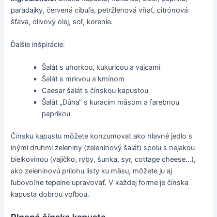
paradajky, červená cibuľa, petržlenová vňať, citrónová
šťava, olivový olej, soľ, korenie.
Ďalšie inšpirácie:
Šalát s uhorkou, kukuricou a vajcami
Šalát s mrkvou a kmínom
Caesar šalát s čínskou kapustou
Šalát „Dúha“ s kuracím mäsom a farebnou
paprikou
Čínsku kapustu môžete konzumovať ako hlavné jedlo s
inými druhmi zeleniny (zeleninový šalát) spolu s nejakou
bielkovinou (vajíčko, ryby, šunka, syr, cottage cheese…),
ako zeleninovú prílohu listy ku mäsu, môžete ju aj
ľubovoľne tepelne upravovať. V každej forme je čínska
kapusta dobrou voľbou.
Plnená čínska kapusta