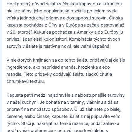
Hoci presný pôvod šalátu s čínskou kapustou a kukuricou
nie je známy, jeho popularita sa rozšírila po celom svete
vďaka jednoduchej príprave a dostupnosti surovín. Čínska
kapusta pochádza z Číny a v Európe sa začala pestovať až
v 20. storočí. Kukurica pochádza z Ameriky a do Európy ju
priviezli španielski kolonizátori. Kombinácia týchto dvoch
surovín v šaláte je relatívne nová, ale veľmi úspešná.
V niektorých krajinách sa do tohto šalátu pridávajú aj ďalšie
ingrediencie, ako napríklad ananás, hrozienka alebo
mandle. Tieto prídavky dodávajú šalátu sladkú chuť a
chrumkavú textúru.
Kapusta patrí medzi najzdravšie a najdostupnejšie suroviny
v našej kuchyni. Je bohatá na vitamíny, vlákninu a dá sa
pripraviť na množstvo spôsobov. Či už siahnete po bielej,
červenej alebo čínskej kapuste, šalát z nej pripravíte veľmi
rýchlo. Stačí ju nakrájať na tenké rezance, pridať zálievku
podľa vašej preferencie - octovú, jogurtovú alebo s