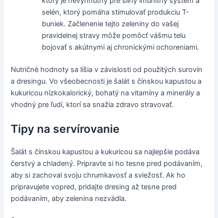
ktorý je nevyhnutný pre silný imunitný systém a
selén, ktorý pomáha stimulovať produkciu T-
buniek. Začlenenie tejto zeleniny do vašej
pravidelnej stravy môže pomôcť vášmu telu
bojovať s akútnymi aj chronickými ochoreniami.
Nutričné hodnoty sa líšia v závislosti od použitých surovín
a dresingu. Vo všeobecnosti je šalát s čínskou kapustou a
kukuricou nízkokalorický, bohatý na vitamíny a minerály a
vhodný pre ľudí, ktorí sa snažia zdravo stravovať.
Tipy na servírovanie
Šalát s čínskou kapustou a kukuricou sa najlepšie podáva
čerstvý a chladený. Pripravte si ho tesne pred podávaním,
aby si zachoval svoju chrumkavosť a sviežosť. Ak ho
pripravujete vopred, pridajte dresing až tesne pred
podávaním, aby zelenina nezvädla.