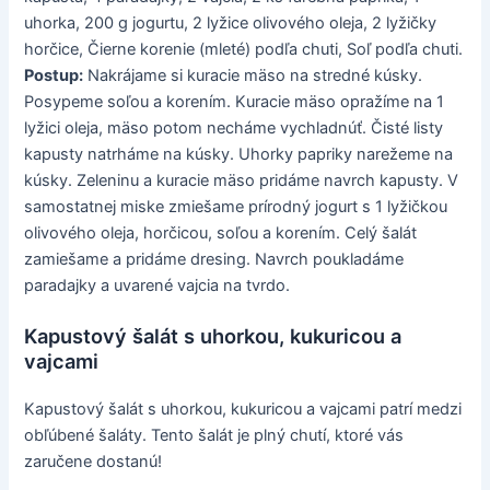
uhorka, 200 g jogurtu, 2 lyžice olivového oleja, 2 lyžičky
horčice, Čierne korenie (mleté) podľa chuti, Soľ podľa chuti.
Postup:
Nakrájame si kuracie mäso na stredné kúsky.
Posypeme soľou a korením. Kuracie mäso opražíme na 1
lyžici oleja, mäso potom necháme vychladnúť. Čisté listy
kapusty natrháme na kúsky. Uhorky papriky narežeme na
kúsky. Zeleninu a kuracie mäso pridáme navrch kapusty. V
samostatnej miske zmiešame prírodný jogurt s 1 lyžičkou
olivového oleja, horčicou, soľou a korením. Celý šalát
zamiešame a pridáme dresing. Navrch poukladáme
paradajky a uvarené vajcia na tvrdo.
Kapustový šalát s uhorkou, kukuricou a
vajcami
Kapustový šalát s uhorkou, kukuricou a vajcami patrí medzi
obľúbené šaláty. Tento šalát je plný chutí, ktoré vás
zaručene dostanú!