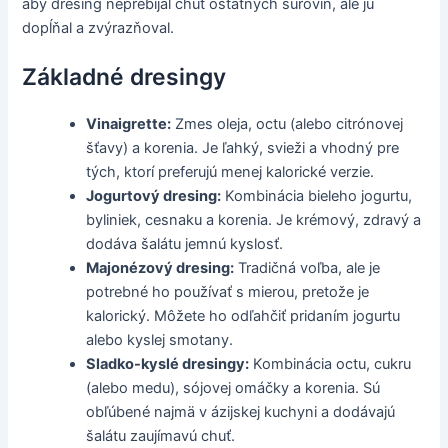
aby dresing neprebíjal chuť ostatných surovín, ale ju
dopĺňal a zvýrazňoval.
Základné dresingy
Vinaigrette:
Zmes oleja, octu (alebo citrónovej
šťavy) a korenia. Je ľahký, svieži a vhodný pre
tých, ktorí preferujú menej kalorické verzie.
Jogurtový dresing:
Kombinácia bieleho jogurtu,
byliniek, cesnaku a korenia. Je krémový, zdravý a
dodáva šalátu jemnú kyslosť.
Majonézový dresing:
Tradičná voľba, ale je
potrebné ho používať s mierou, pretože je
kalorický. Môžete ho odľahčiť pridaním jogurtu
alebo kyslej smotany.
Sladko-kyslé dresingy:
Kombinácia octu, cukru
(alebo medu), sójovej omáčky a korenia. Sú
obľúbené najmä v ázijskej kuchyni a dodávajú
šalátu zaujímavú chuť.