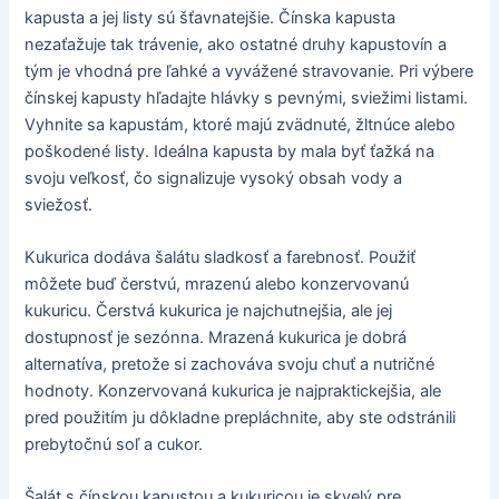
kapusta a jej listy sú šťavnatejšie. Čínska kapusta
nezaťažuje tak trávenie, ako ostatné druhy kapustovín a
tým je vhodná pre ľahké a vyvážené stravovanie. Pri výbere
čínskej kapusty hľadajte hlávky s pevnými, sviežimi listami.
Vyhnite sa kapustám, ktoré majú zvädnuté, žltnúce alebo
poškodené listy. Ideálna kapusta by mala byť ťažká na
svoju veľkosť, čo signalizuje vysoký obsah vody a
sviežosť.
Kukurica dodáva šalátu sladkosť a farebnosť. Použiť
môžete buď čerstvú, mrazenú alebo konzervovanú
kukuricu. Čerstvá kukurica je najchutnejšia, ale jej
dostupnosť je sezónna. Mrazená kukurica je dobrá
alternatíva, pretože si zachováva svoju chuť a nutričné
hodnoty. Konzervovaná kukurica je najpraktickejšia, ale
pred použitím ju dôkladne prepláchnite, aby ste odstránili
prebytočnú soľ a cukor.
Šalát s čínskou kapustou a kukuricou je skvelý pre