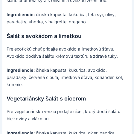
slanú chuť feta syra s olivami a sviežou zeleninou.
Ingrediencie:
čínska kapusta, kukurica, feta syr, olivy,
paradajky, uhorka, vinaigrette, oregano.
Šalát s avokádom a limetkou
Pre exotickú chuť pridajte avokádo a limetkovú šťavu.
Avokádo dodáva šalátu krémovú textúru a zdravé tuky.
Ingrediencie:
čínska kapusta, kukurica, avokádo,
paradajky, červená cibuľa, limetková šťava, koriander, soľ,
korenie.
Vegetariánsky šalát s cícerom
Pre vegetariánsku verziu pridajte cícer, ktorý dodá šalátu
bielkoviny a vlákninu.
Ingrediencie:
čínska kapusta, kukurica, cícer, paprika,