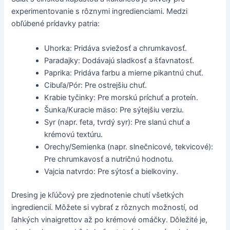
experimentovanie s rôznymi ingredienciami. Medzi
obľúbené prídavky patria:
Uhorka: Pridáva sviežosť a chrumkavosť.
Paradajky: Dodávajú sladkosť a šťavnatosť.
Paprika: Pridáva farbu a mierne pikantnú chuť.
Cibuľa/Pór: Pre ostrejšiu chuť.
Krabie tyčinky: Pre morskú príchuť a proteín.
Šunka/Kuracie mäso: Pre sýtejšiu verziu.
Syr (napr. feta, tvrdý syr): Pre slanú chuť a
krémovú textúru.
Orechy/Semienka (napr. slnečnicové, tekvicové):
Pre chrumkavosť a nutričnú hodnotu.
Vajcia natvrdo: Pre sýtosť a bielkoviny.
Dresing je kľúčový pre zjednotenie chutí všetkých
ingrediencií. Môžete si vybrať z rôznych možností, od
ľahkých vinaigrettov až po krémové omáčky. Dôležité je,