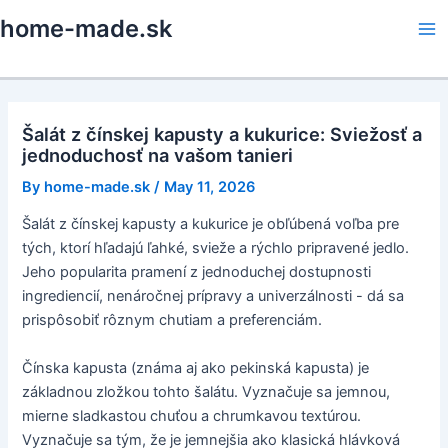
Skip
home-made.sk
to
Ma
content
Me
Šalát z čínskej kapusty a kukurice: Sviežosť a
jednoduchosť na vašom tanieri
By
home-made.sk
/
May 11, 2026
Šalát z čínskej kapusty a kukurice je obľúbená voľba pre
tých, ktorí hľadajú ľahké, svieže a rýchlo pripravené jedlo.
Jeho popularita pramení z jednoduchej dostupnosti
ingrediencií, nenáročnej prípravy a univerzálnosti - dá sa
prispôsobiť rôznym chutiam a preferenciám.
Čínska kapusta (známa aj ako pekinská kapusta) je
základnou zložkou tohto šalátu. Vyznačuje sa jemnou,
mierne sladkastou chuťou a chrumkavou textúrou.
Vyznačuje sa tým, že je jemnejšia ako klasická hlávková