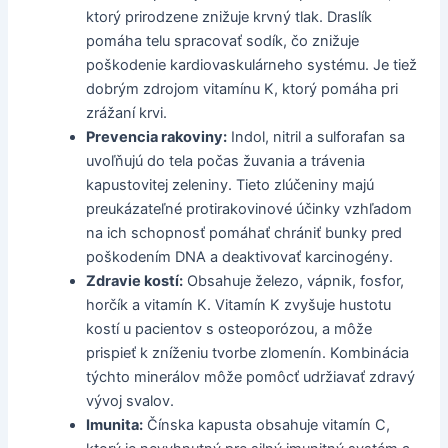
ktorý prirodzene znižuje krvný tlak. Draslík
pomáha telu spracovať sodík, čo znižuje
poškodenie kardiovaskulárneho systému. Je tiež
dobrým zdrojom vitamínu K, ktorý pomáha pri
zrážaní krvi.
Prevencia rakoviny:
Indol, nitril a sulforafan sa
uvoľňujú do tela počas žuvania a trávenia
kapustovitej zeleniny. Tieto zlúčeniny majú
preukázateľné protirakovinové účinky vzhľadom
na ich schopnosť pomáhať chrániť bunky pred
poškodením DNA a deaktivovať karcinogény.
Zdravie kostí:
Obsahuje železo, vápnik, fosfor,
horčík a vitamín K. Vitamín K zvyšuje hustotu
kostí u pacientov s osteoporózou, a môže
prispieť k zníženiu tvorbe zlomenín. Kombinácia
týchto minerálov môže pomôcť udržiavať zdravý
vývoj svalov.
Imunita:
Čínska kapusta obsahuje vitamín C,