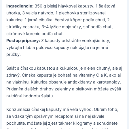
Ingrediencie:
350 g bielej hlávkovej kapusty, 1 šalátová
uhorka, 3 vajcia natvrdo, 1 plechovka sterilizovanej
kukurice, 1 jarná cibuľka, čerstvý kôpor podľa chuti, 2
strúčiky cesnaku, 3-4 lyžice majonézy, soľ podľa chuti,
citrónové korenie podľa chuti.
Postup prípravy:
Z kapusty odstráňte vonkajšie listy,
vykrojte hlúb a polovicu kapusty nakrájajte na jemné
prúžky.
Šalát s čínskou kapustou a kukuricou je nielen chutný, ale aj
zdravý. Čínska kapusta je bohatá na vitamíny C a K, ako aj
na vlákninu. Kukurica obsahuje antioxidanty a karotenoidy.
Pridaním ďalších druhov zeleniny a bielkovín môžete zvýšiť
nutričnú hodnotu šalátu.
Konzumácia čínskej kapusty má veľa výhod. Okrem toho,
že vďaka tým správnym receptom si na nej skvele
pochutíte, môžete jej zjesť takmer kilogramy a schudnete.