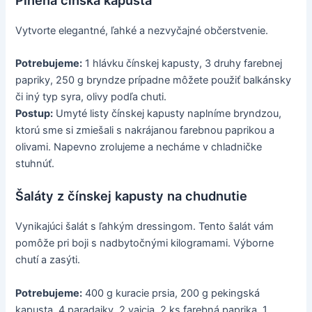
Vytvorte elegantné, ľahké a nezvyčajné občerstvenie.
Potrebujeme:
1 hlávku čínskej kapusty, 3 druhy farebnej
papriky, 250 g bryndze prípadne môžete použiť balkánsky
či iný typ syra, olivy podľa chuti.
Postup:
Umyté listy čínskej kapusty naplníme bryndzou,
ktorú sme si zmiešali s nakrájanou farebnou paprikou a
olivami. Napevno zrolujeme a necháme v chladničke
stuhnúť.
Šaláty z čínskej kapusty na chudnutie
Vynikajúci šalát s ľahkým dressingom. Tento šalát vám
pomôže pri boji s nadbytočnými kilogramami. Výborne
chutí a zasýti.
Potrebujeme:
400 g kuracie prsia, 200 g pekingská
kapusta, 4 paradajky, 2 vajcia, 2 ks farebná paprika, 1