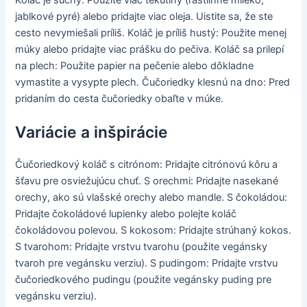
jablkové pyré) alebo pridajte viac oleja. Uistite sa, že ste
cesto nevymiešali príliš. Koláč je príliš hustý: Použite menej
múky alebo pridajte viac prášku do pečiva. Koláč sa prilepí
na plech: Použite papier na pečenie alebo dôkladne
vymastite a vysypte plech. Čučoriedky klesnú na dno: Pred
pridaním do cesta čučoriedky obaľte v múke.
Variácie a inšpirácie
Čučoriedkový koláč s citrónom: Pridajte citrónovú kôru a
šťavu pre osviežujúcu chuť. S orechmi: Pridajte nasekané
orechy, ako sú vlašské orechy alebo mandle. S čokoládou:
Pridajte čokoládové lupienky alebo polejte koláč
čokoládovou polevou. S kokosom: Pridajte strúhaný kokos.
S tvarohom: Pridajte vrstvu tvarohu (použite vegánsky
tvaroh pre vegánsku verziu). S pudingom: Pridajte vrstvu
čučoriedkového pudingu (použite vegánsky puding pre
vegánsku verziu).