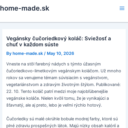
Skip
home-made.sk
to
Ma
content
Me
Vegánsky čučoriedkový koláč: Sviežosť a
chuť v každom súste
By
home-made.sk
/
May 10, 2026
Vneste na stôl farebný nádych s týmto úžasným
čučoriedkovo-limetkovým vegánskym koláčom. Už mnoho
rokov sa venujeme témam súvisiacim s vegánstvom,
vegetariánstvom a zdravým životným štýlom. Publikované:
22. 10. Tento koláč patrí medzi moje najobľúbenejšie
vegánske koláče. Nielen kvôli tomu, že je vynikajúci a
šťavnatý, ale aj preto, lebo je veľmi rýchlo hotový.
Čučoriedky sú malé okrúhle bobule modrej farby, ktoré sú
plné zdraviu prospešných látok. Majú nízky obsah kalórií a