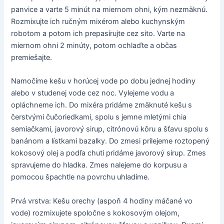
panvice a varte 5 minút na miernom ohni, kým nezmäknú.
Rozmixujte ich ručným mixérom alebo kuchynským
robotom a potom ich prepasírujte cez sito. Varte na
miernom ohni 2 minúty, potom ochlaďte a občas
premiešajte.
Namočíme kešu v horúcej vode po dobu jednej hodiny
alebo v studenej vode cez noc. Vylejeme vodu a
opláchneme ich. Do mixéra pridáme zmäknuté kešu s
čerstvými čučoriedkami, spolu s jemne mletými chia
semiačkami, javorový sirup, citrónovú kôru a šťavu spolu s
banánom a lístkami bazalky. Do zmesi prilejeme roztopený
kokosový olej a podľa chuti pridáme javorový sirup. Zmes
spravujeme do hladka. Zmes nalejeme do korpusu a
pomocou špachtle na povrchu uhladíme.
Prvá vrstva: Kešu orechy (aspoň 4 hodiny máčané vo
vode) rozmixujete spoločne s kokosovým olejom,