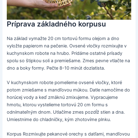
Príprava základného korpusu
Na základ vymažte 20 cm tortovú formu olejom a dno
vyložte papierom na pečenie. Ovsené vločky rozmixujte v
kuchynskom robote na hrubo. Pridáme ostatné prísady
spolu so štipkou soli a premiešame. Zmes pevne vtlačte na
dno a boky formy. Pečte 8-10 minút dozlatista.
V kuchynskom robote pomelieme ovsené vločky, ktoré
potom zmiešame s mandľovou múkou. Datle namočíme do
horúcej vody a keď zmäknú zmixujeme. Vypracujeme
hmotu, ktorou vystelieme tortovú 20 cm formu s
odnímateľným dnom. Utlačíme zmes pozdĺž stien a dna.
Umiestnime do chladničky, kým zhotovíme plnku.
Korpus Rozmixujte pekanové orechy s datľami, mandľovou