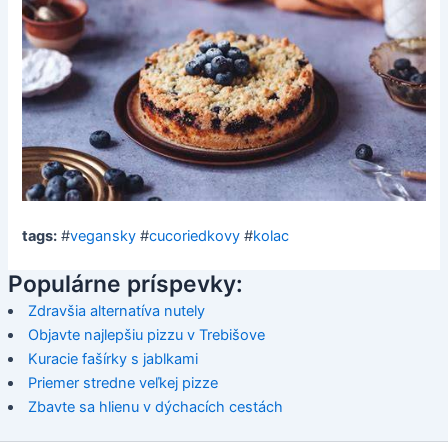
tags:
#
vegansky
#
cucoriedkovy
#
kolac
Populárne príspevky:
Zdravšia alternatíva nutely
Objavte najlepšiu pizzu v Trebišove
Kuracie fašírky s jablkami
Priemer stredne veľkej pizze
Zbavte sa hlienu v dýchacích cestách