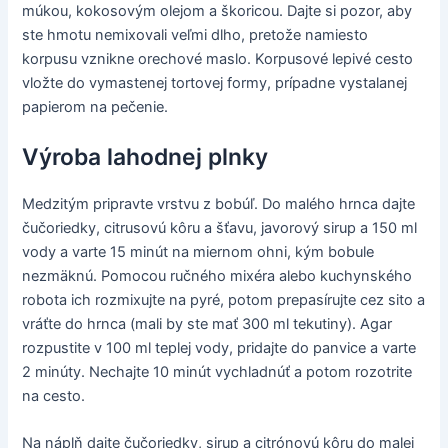
múkou, kokosovým olejom a škoricou. Dajte si pozor, aby
ste hmotu nemixovali veľmi dlho, pretože namiesto
korpusu vznikne orechové maslo. Korpusové lepivé cesto
vložte do vymastenej tortovej formy, prípadne vystalanej
papierom na pečenie.
Výroba lahodnej plnky
Medzitým pripravte vrstvu z bobúľ. Do malého hrnca dajte
čučoriedky, citrusovú kôru a šťavu, javorový sirup a 150 ml
vody a varte 15 minút na miernom ohni, kým bobule
nezmäknú. Pomocou ručného mixéra alebo kuchynského
robota ich rozmixujte na pyré, potom prepasírujte cez sito a
vráťte do hrnca (mali by ste mať 300 ml tekutiny). Agar
rozpustite v 100 ml teplej vody, pridajte do panvice a varte
2 minúty. Nechajte 10 minút vychladnúť a potom rozotrite
na cesto.
Na náplň dajte čučoriedky, sirup a citrónovú kôru do malej