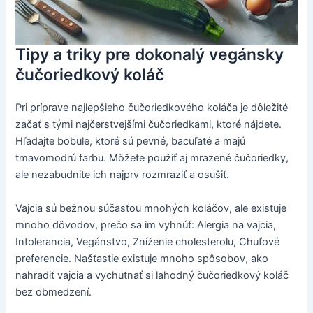
Tipy a triky pre dokonalý vegánsky
čučoriedkový koláč
Pri príprave najlepšieho čučoriedkového koláča je dôležité
začať s tými najčerstvejšími čučoriedkami, ktoré nájdete.
Hľadajte bobule, ktoré sú pevné, bacuľaté a majú
tmavomodrú farbu. Môžete použiť aj mrazené čučoriedky,
ale nezabudnite ich najprv rozmraziť a osušiť.
Vajcia sú bežnou súčasťou mnohých koláčov, ale existuje
mnoho dôvodov, prečo sa im vyhnúť: Alergia na vajcia,
Intolerancia, Vegánstvo, Zníženie cholesterolu, Chuťové
preferencie. Našťastie existuje mnoho spôsobov, ako
nahradiť vajcia a vychutnať si lahodný čučoriedkový koláč
bez obmedzení.