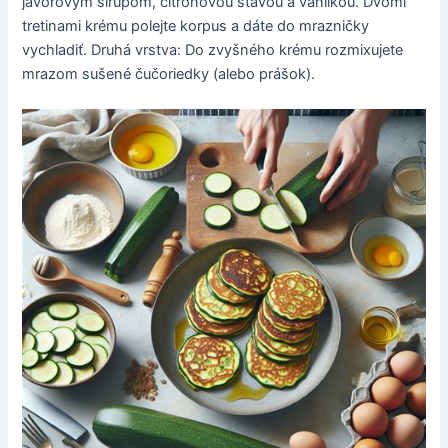
javorovým sirupom, citrónovou šťavou a vanilkou. Dvomi
tretinami krému polejte korpus a dáte do mrazničky
vychladiť. Druhá vrstva: Do zvyšného krému rozmixujete
mrazom sušené čučoriedky (alebo prášok).