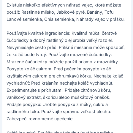
Existuje niekoľko efektívnych náhrad vajec, ktoré môžete
použiť: Rastlinné mlieko, Jablkové pyré, Banány, Tofu,
Ľanové semienka, Chia semienka, Náhrady vajec v prášku.
Používajte kvalitné ingrediencie: Kvalitná múka, čerstvé
čučoriedky a dobrý rastlinný olej urobia veľký rozdiel.
Nevymiešajte cesto príliš: Prílišné miešanie môže spôsobiť,
že koláč bude tvrdý. Používajte mrazené čučoriedky:
Mrazené čučoriedky môžete použiť priamo z mrazničky.
Posypte koláč cukrom: Pred pečením posypte koláč
kryštálovým cukrom pre chrumkavú kôrku. Nechajte koláč
vychladnúť: Pred krájaním nechajte koláč vychladnúť.
Experimentujte s príchuťami: Pridajte citrónovú kôru,
vanilkový extrakt, škoricu alebo muškátový oriešok.
Pridajte posýpku: Urobte posýpku z múky, cukru a
rastlinného tuku. Používajte správnu veľkosť plechu:
Zabezpečí rovnomerné upečenie.
Koláč je suchý: Použite viac tekutiny (rastlinné mlieko,