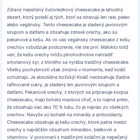
Zdravý nepečený čučoriedkový cheesecake je lahodný
dezert, ktorý poteší aj tých, ktorí sa stravujú len raw, paleo
alebo vegánsky. Tento cheesecake je sladený javorovým
sirupom a datľami a obsahuje zdravé orechy, ako sú
pekanové a kešu. Ak vo vás vegánsky cheesecake z kešu
orechov vzbudzuje podozrenie, nie ste prví. Málokto totiž
verí, že kešu orechy môžu plnohodnotne nahradiť
smotanový syr, z ktorého sa vyrába tradičný cheesecake.
Všetky pochybnosti však zmiznú v momente, keď koláč
ochutnajú. Je absolútne božský! Koláč neobsahuje žiadne
rafinované cukry, je sladený len javorovým sirupom a
datľami. Pekanové orechy, z ktorých sa pripravuje korpus
cheesecaku, majú bohatú maslovú chuť, a to najmä preto,
že obsahujú viac ako 70 % tuku, čo je najviac zo všetkých
orechov. Navyše sú bohaté na minerály a antioxidanty.
Cheesecake obsahuje aj kešu orechy, ktoré patria medzi
orechy s najväčším obsahom minerálov, bielkovín a
vitamínov. V porovnaní s tradičnými koláčmi je nepečený