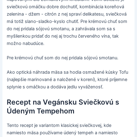
sviečkovú omáčku dobre dochutiť, kombinácia koreňová
zelenina - džem - citrón z nej spraví delikatesu, sviečková
má totiž slano-sladko-kyslo chutiť. Pre krémovú chuť som
do nej pridala sójovú smotanu, a zahrávala som sa s
myšlienkou pridať do nej aj trochu červeného vína, tak
možno nabudúce.
Pre krémovú chuť som do nej pridala sójovú smotanu.
Ako optická náhrada mäsa sa hodia osmažené kúsky Tofu
(najlepšie marinované a naložené v korení), ktoré príjemne
splynie s omáčkou a dodáva jedlu vyváženosť.
Recept na Vegánsku Sviečkovú s
Údeným Tempehom
Tento recept je variantom klasickej sviečkovej, kde
namiesto mäsa používame údený tempeh a namiesto