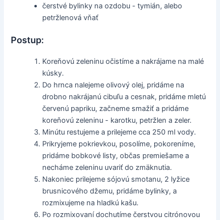
čerstvé bylinky na ozdobu - tymián, alebo
petržlenová vňať
Postup:
Koreňovú zeleninu očistíme a nakrájame na malé
kúsky.
Do hrnca nalejeme olivový olej, pridáme na
drobno nakrájanú cibuľu a cesnak, pridáme mletú
červenú papriku, začneme smažiť a pridáme
koreňovú zeleninu - karotku, petržlen a zeler.
Minútu restujeme a prilejeme cca 250 ml vody.
Prikryjeme pokrievkou, posolíme, pokoreníme,
pridáme bobkové listy, občas premiešame a
necháme zeleninu uvariť do zmäknutia.
Nakoniec prilejeme sójovú smotanu, 2 lyžice
brusnicového džemu, pridáme bylinky, a
rozmixujeme na hladkú kašu.
Po rozmixovaní dochutíme čerstvou citrónovou