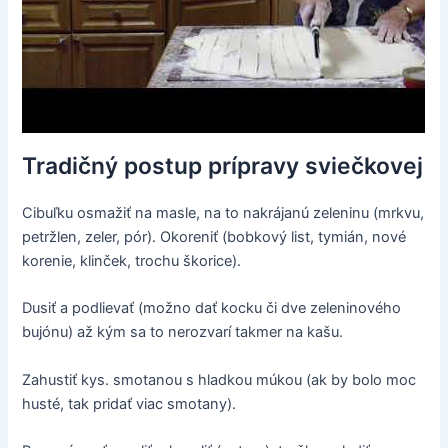
Tradičný postup prípravy sviečkovej
Cibuľku osmažiť na masle, na to nakrájanú zeleninu (mrkvu,
petržlen, zeler, pór). Okoreniť (bobkový list, tymián, nové
korenie, klinček, trochu škorice).
Dusiť a podlievať (možno dať kocku či dve zeleninového
bujónu) až kým sa to nerozvarí takmer na kašu.
Zahustiť kys. smotanou s hladkou múkou (ak by bolo moc
husté, tak pridať viac smotany).