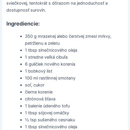
sviečkovej, tentokrát s dôrazom na jednoduchosť a
dostupnosť surovín.
Ingrediencie:
350 g mrazenej alebo čerstvej zmesi mrkvy,
petržlenu a zeleru
1 tbsp slnečnicového oleja
1 stredne veľká cibuľa
6 guličiek nového korenia
1 bobkový list
100 ml rastlinnej smotany
soľ, cukor
čierne korenie
citrónová šťava
1 balenie údeného tofu
1 tbsp sójovej omáčky
½ tsp sušeného cesnaku
1 tbsp slnečnicového oleja