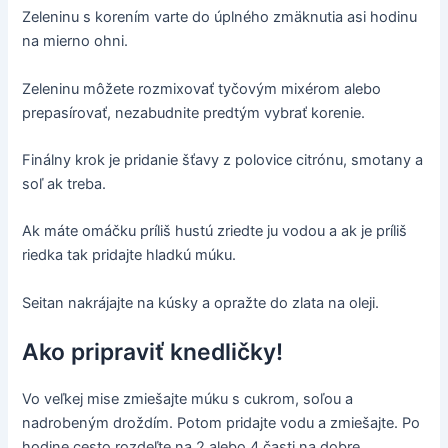
Zeleninu s korením varte do úplného zmäknutia asi hodinu
na mierno ohni.
Zeleninu môžete rozmixovať tyčovým mixérom alebo
prepasírovať, nezabudnite predtým vybrať korenie.
Finálny krok je pridanie šťavy z polovice citrónu, smotany a
soľ ak treba.
Ak máte omáčku príliš hustú zriedte ju vodou a ak je príliš
riedka tak pridajte hladkú múku.
Seitan nakrájajte na kúsky a opražte do zlata na oleji.
Ako pripraviť knedličky!
Vo veľkej mise zmiešajte múku s cukrom, soľou a
nadrobeným droždím. Potom pridajte vodu a zmiešajte. Po
hodine cesto rozdeľte na 2 alebo 4 časti na dobre