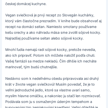
českej domácej kuchyne.
Vegan sviečková je prvý recept zo Slovegán kuchárky,
ktorý vám čiastočne prezradím. V knihe bude obsahovať aj
recept na domáci seitan. Namiesto smotany používame
kešu orechy a ako náhradu mäsa sme zvolili sójové kocky.
Najradšej používame seitan alebo sójové kocky.
Mnohí ľudia nemajú radi sójové kocky, pretože nevedia,
ako ich pripraviť. Potom ich môžete naložiť podľa chuti.
Vašej fantázii sa medze nekladú. Čím dlhšie ich necháte
marinovať, tým budú chutnejšie.
Nedávno som k nedeľnému obedu pripravovala asi druhý
krát v živote vegan sviečkovú! Musím povedať, že je to
veľmi jednoduché jedlo, ktoré sa vlastne uvarí samo,
myslím hlavne omáčku, a nakoniec ju stačí len rozmixovať.
Podávala som ju s osmaženým údeným tempehom a
kupovanými bio zemiakovými knedľami. Veľmi dôležité je