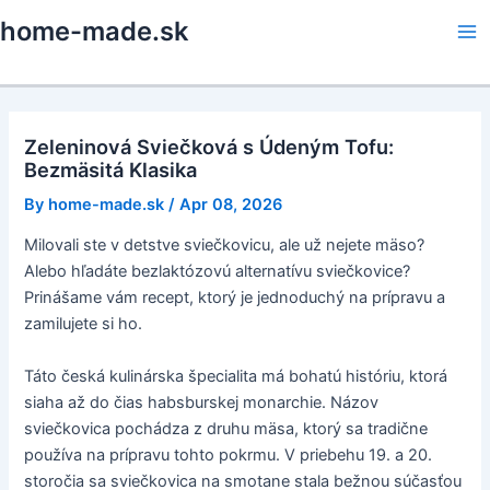
Skip
home-made.sk
to
Ma
content
Me
Zeleninová Sviečková s Údeným Tofu:
Bezmäsitá Klasika
By
home-made.sk
/
Apr 08, 2026
Milovali ste v detstve sviečkovicu, ale už nejete mäso?
Alebo hľadáte bezlaktózovú alternatívu sviečkovice?
Prinášame vám recept, ktorý je jednoduchý na prípravu a
zamilujete si ho.
Táto česká kulinárska špecialita má bohatú históriu, ktorá
siaha až do čias habsburskej monarchie. Názov
sviečkovica pochádza z druhu mäsa, ktorý sa tradične
používa na prípravu tohto pokrmu. V priebehu 19. a 20.
storočia sa sviečkovica na smotane stala bežnou súčasťou