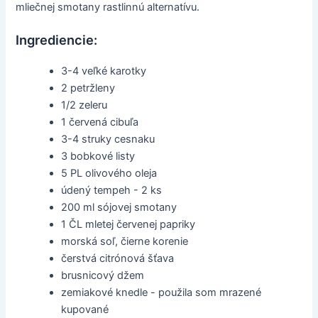
mliečnej smotany rastlinnú alternatívu.
Ingrediencie:
3-4 veľké karotky
2 petržleny
1/2 zeleru
1 červená cibuľa
3-4 struky cesnaku
3 bobkové listy
5 PL olivového oleja
údený tempeh - 2 ks
200 ml sójovej smotany
1 ČL mletej červenej papriky
morská soľ, čierne korenie
čerstvá citrónová šťava
brusnicový džem
zemiakové knedle - použila som mrazené
kupované