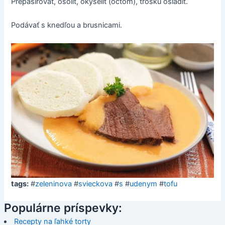
Prepasírovať, osoliť, okyseliť (octom), trošku osladiť.
Podávať s knedľou a brusnicami.
tags:
#
zeleninova
#
svieckova
#
s
#
udenym
#
tofu
Populárne príspevky:
Recepty na ľahké torty