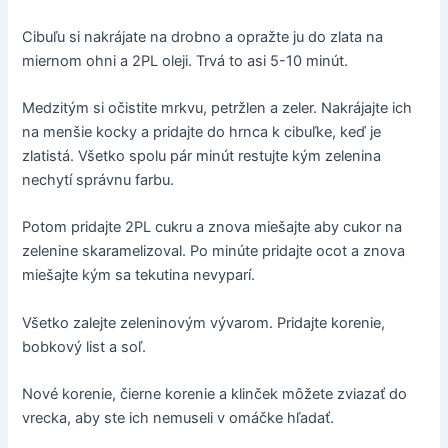
Cibuľu si nakrájate na drobno a opražte ju do zlata na
miernom ohni a 2PL oleji. Trvá to asi 5-10 minút.
Medzitým si očistite mrkvu, petržlen a zeler. Nakrájajte ich
na menšie kocky a pridajte do hrnca k cibuľke, keď je
zlatistá. Všetko spolu pár minút restujte kým zelenina
nechytí správnu farbu.
Potom pridajte 2PL cukru a znova miešajte aby cukor na
zelenine skaramelizoval. Po minúte pridajte ocot a znova
miešajte kým sa tekutina nevyparí.
Všetko zalejte zeleninovým vývarom. Pridajte korenie,
bobkový list a soľ.
Nové korenie, čierne korenie a klinček môžete zviazať do
vrecka, aby ste ich nemuseli v omáčke hľadať.