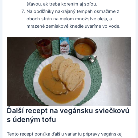
šťavou, ak treba korením aj soľou.
Na obdĺžniky nakrájaný tempeh osmažíme z
oboch strán na malom množstve oleja, a
mrazené zemiakové knedle uvaríme vo vode.
Ďalší recept na vegánsku sviečkovú
s údeným tofu
Tento recept ponúka ďalšiu variantu prípravy vegánskej