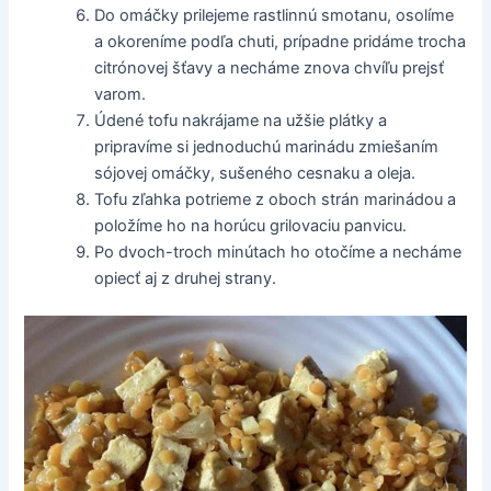
Do omáčky prilejeme rastlinnú smotanu, osolíme
a okoreníme podľa chuti, prípadne pridáme trocha
citrónovej šťavy a necháme znova chvíľu prejsť
varom.
Údené tofu nakrájame na užšie plátky a
pripravíme si jednoduchú marinádu zmiešaním
sójovej omáčky, sušeného cesnaku a oleja.
Tofu zľahka potrieme z oboch strán marinádou a
položíme ho na horúcu grilovaciu panvicu.
Po dvoch-troch minútach ho otočíme a necháme
opiecť aj z druhej strany.