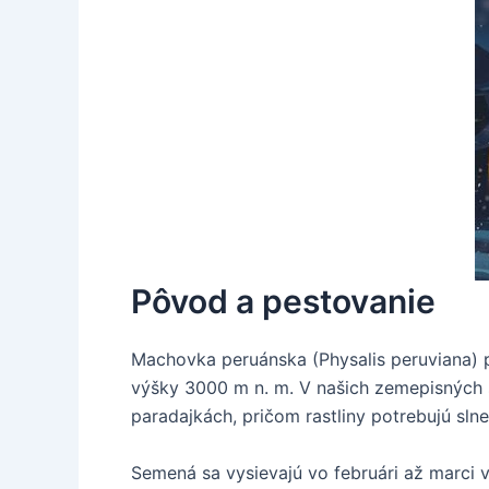
Pôvod a pestovanie
Machovka peruánska (Physalis peruviana) p
výšky 3000 m n. m. V našich zemepisných š
paradajkách, pričom rastliny potrebujú slne
Semená sa vysievajú vo februári až marci v