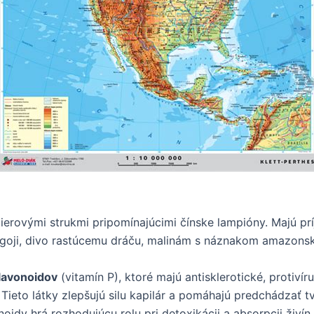
rovými strukmi pripomínajúcimi čínske lampióny. Majú prí
u goji, divo rastúcemu dráču, malinám s náznakom amazons
lavonoidov
(vitamín P), ktoré majú antisklerotické, protiví
 Tieto látky zlepšujú silu kapilár a pomáhajú predchádzať t
idy hrá rozhodujúcu rolu pri detoxikácii a absorpcii živín.