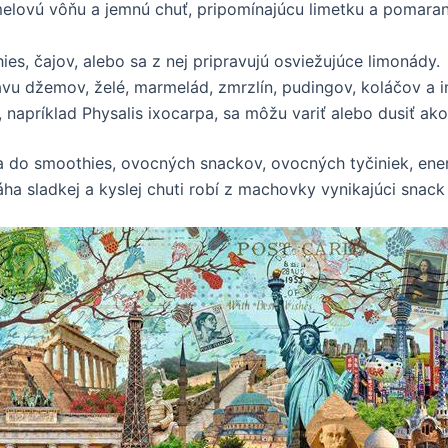
lovú vôňu a jemnú chuť, pripomínajúcu limetku a pomaranč
es, čajov, alebo sa z nej pripravujú osviežujúce limonády.
avu džemov, želé, marmelád, zmrzlín, pudingov, koláčov a 
 napríklad Physalis ixocarpa, sa môžu variť alebo dusiť ako
 do smoothies, ovocných snackov, ovocných tyčiniek, ener
ha sladkej a kyslej chuti robí z machovky vynikajúci snac