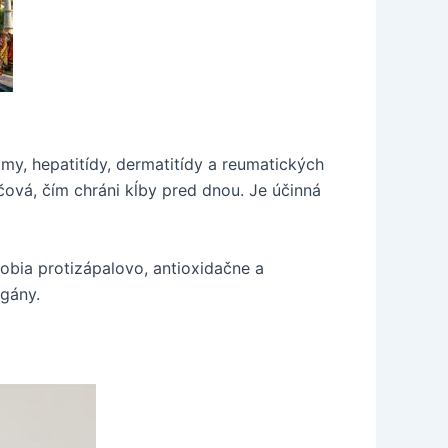
tmy, hepatitídy, dermatitídy a reumatických
vá, čím chráni kĺby pred dnou. Je účinná
obia protizápalovo, antioxidačne a
rgány.