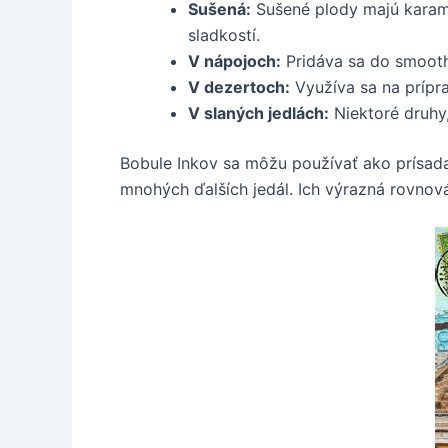
Sušená:
Sušené plody majú karame
sladkostí.
V nápojoch:
Pridáva sa do smoothi
V dezertoch:
Využíva sa na prípr
V slaných jedlách:
Niektoré druhy,
Bobule Inkov sa môžu používať ako prísada
mnohých ďalších jedál. Ich výrazná rovnová