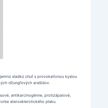
jemnú sladkú chuť s provokatívnou kyslou
kých džungľových arašidov.
rusové, antikarcinogénne, protizápalové,
vorbe aterosklerotického plaku.