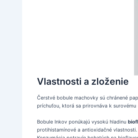
Vlastnosti a zloženie
Čerstvé bobule machovky sú chránené papie
príchuťou, ktorá sa prirovnáva k surovém
Bobule Inkov ponúkajú vysokú hladinu
biof
protihistamínové a antioxidačné vlastnosti.
Konzumácia potravín bohatých na bioflavono