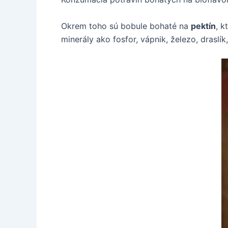
Okrem toho sú bobule bohaté na
pektín
, k
minerály ako fosfor, vápnik, železo, draslík,