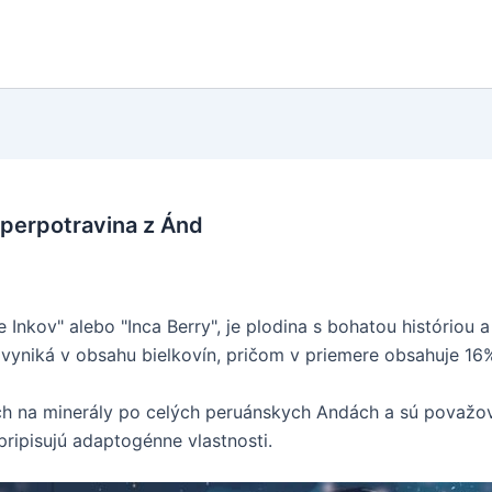
perpotravina z Ánd
nkov" alebo "Inca Berry", je plodina s bohatou históriou 
vyniká v obsahu bielkovín, pričom v priemere obsahuje 16%
h na minerály po celých peruánskych Andách a sú považova
ripisujú adaptogénne vlastnosti.