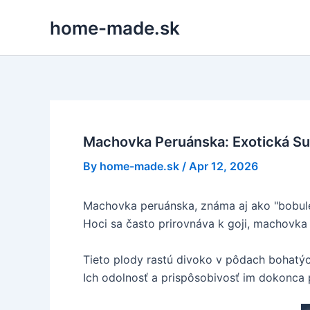
Skip
home-made.sk
to
content
Machovka Peruánska: Exotická Su
By
home-made.sk
/
Apr 12, 2026
Machovka peruánska, známa aj ako "bobule I
Hoci sa často prirovnáva k goji, machovka 
Tieto plody rastú divoko v pôdach bohatýc
Ich odolnosť a prispôsobivosť im dokonca p