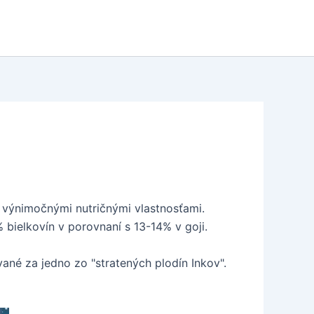
a výnimočnými nutričnými vlastnosťami.
 bielkovín v porovnaní s 13-14% v goji.
né za jedno zo "stratených plodín Inkov".