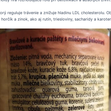
torý reguluje trávenie a znižuje hladinu LDL cholesterolu. Ob
 horčík a zinok, ako aj rutín, triesloviny, sacharidy a karote