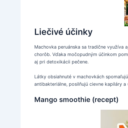
Liečivé účinky
Machovka peruánska sa tradične využíva aj p
chorôb. Vďaka močopudným účinkom pomáha 
aj pri detoxikácii pečene.
Látky obsiahnuté v machovkách spomaľujú v
antibakteriálne, posilňujú cievne kapiláry
Mango smoothie (recept)