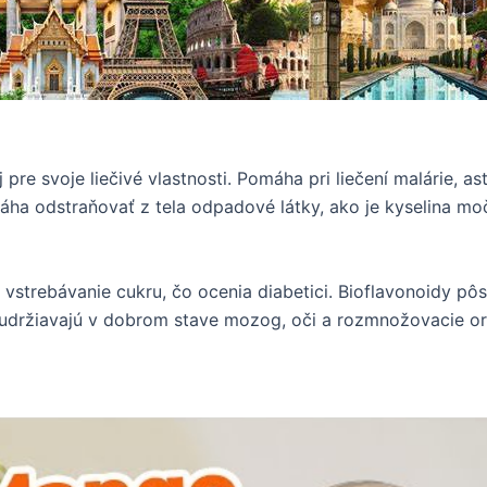
re svoje liečivé vlastnosti. Pomáha pri liečení malárie, as
odstraňovať z tela odpadové látky, ako je kyselina močo
strebávanie cukru, čo ocenia diabetici. Bioflavonoidy pôs
 a udržiavajú v dobrom stave mozog, oči a rozmnožovacie o