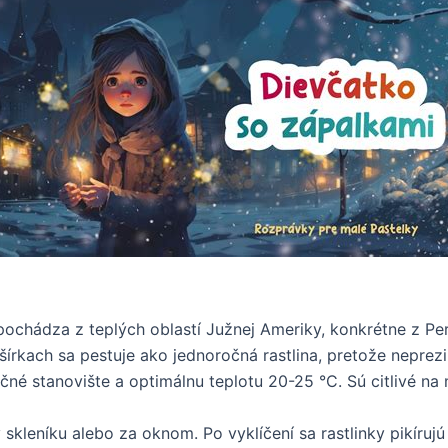
ochádza z teplých oblastí Južnej Ameriky, konkrétne z Pe
írkach sa pestuje ako jednoročná rastlina, pretože neprez
čné stanovište a optimálnu teplotu 20-25 °C. Sú citlivé na 
 skleníku alebo za oknom. Po vyklíčení sa rastlinky pikíruj