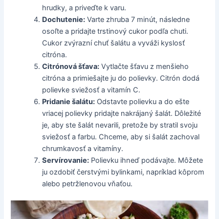
hrudky, a priveďte k varu.
Dochutenie:
Varte zhruba 7 minút, následne
osoľte a pridajte trstinový cukor podľa chuti.
Cukor zvýrazní chuť šalátu a vyváži kyslosť
citróna.
Citrónová šťava:
Vytlačte šťavu z menšieho
citróna a primiešajte ju do polievky. Citrón dodá
polievke sviežosť a vitamín C.
Pridanie šalátu:
Odstavte polievku a do ešte
vriacej polievky pridajte nakrájaný šalát. Dôležité
je, aby ste šalát nevarili, pretože by stratil svoju
sviežosť a farbu. Chceme, aby si šalát zachoval
chrumkavosť a vitamíny.
Servírovanie:
Polievku ihneď podávajte. Môžete
ju ozdobiť čerstvými bylinkami, napríklad kôprom
alebo petržlenovou vňaťou.