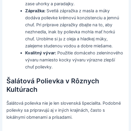
zase uhorky a paradajky.
Zápražka:
Svetlá zápražka z masla a múky
dodáva polievke krémovú konzistenciu a jemnú
chuť. Pri príprave zápražky dbajte na to, aby
nezhnedla, inak by polievka mohla mať horkú
chuť. Urobíme si ju z oleja a hladkej múky,
zalejeme studenou vodou a dobre miešame.
Kvalitný vývar:
Použitie domáceho zeleninového
vývaru namiesto kocky vývaru výrazne zlepší
chuť polievky.
Šalátová Polievka v Rôznych
Kultúrach
Šalátová polievka nie je len slovenská špecialita. Podobné
polievky sa pripravujú aj v iných krajinách, často s
lokálnymi obmenami a prísadami.