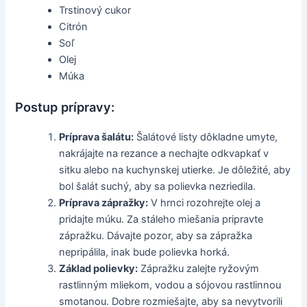
Trstinový cukor
Citrón
Soľ
Olej
Múka
Postup prípravy:
Príprava šalátu:
Šalátové listy dôkladne umyte,
nakrájajte na rezance a nechajte odkvapkať v
sitku alebo na kuchynskej utierke. Je dôležité, aby
bol šalát suchý, aby sa polievka nezriedila.
Príprava zápražky:
V hrnci rozohrejte olej a
pridajte múku. Za stáleho miešania pripravte
zápražku. Dávajte pozor, aby sa zápražka
nepripálila, inak bude polievka horká.
Základ polievky:
Zápražku zalejte ryžovým
rastlinným mliekom, vodou a sójovou rastlinnou
smotanou. Dobre rozmiešajte, aby sa nevytvorili