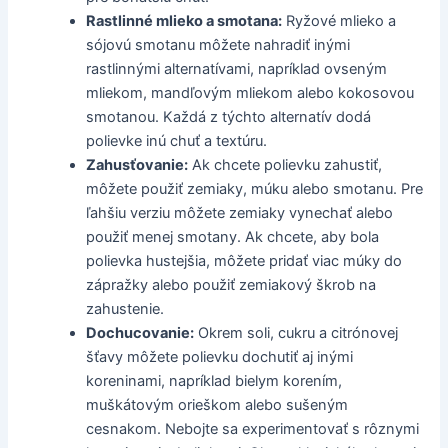
Rastlinné mlieko a smotana:
Ryžové mlieko a
sójovú smotanu môžete nahradiť inými
rastlinnými alternatívami, napríklad ovseným
mliekom, mandľovým mliekom alebo kokosovou
smotanou. Každá z týchto alternatív dodá
polievke inú chuť a textúru.
Zahusťovanie:
Ak chcete polievku zahustiť,
môžete použiť zemiaky, múku alebo smotanu. Pre
ľahšiu verziu môžete zemiaky vynechať alebo
použiť menej smotany. Ak chcete, aby bola
polievka hustejšia, môžete pridať viac múky do
zápražky alebo použiť zemiakový škrob na
zahustenie.
Dochucovanie:
Okrem soli, cukru a citrónovej
šťavy môžete polievku dochutiť aj inými
koreninami, napríklad bielym korením,
muškátovým orieškom alebo sušeným
cesnakom. Nebojte sa experimentovať s rôznymi