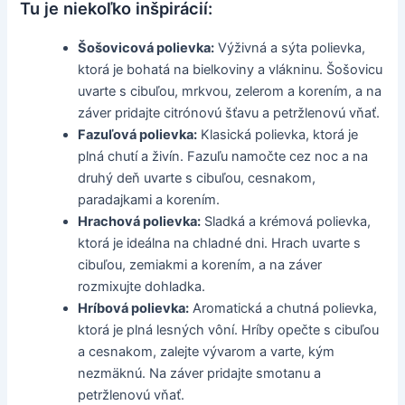
Tu je niekoľko inšpirácií:
Šošovicová polievka:
Výživná a sýta polievka,
ktorá je bohatá na bielkoviny a vlákninu. Šošovicu
uvarte s cibuľou, mrkvou, zelerom a korením, a na
záver pridajte citrónovú šťavu a petržlenovú vňať.
Fazuľová polievka:
Klasická polievka, ktorá je
plná chutí a živín. Fazuľu namočte cez noc a na
druhý deň uvarte s cibuľou, cesnakom,
paradajkami a korením.
Hrachová polievka:
Sladká a krémová polievka,
ktorá je ideálna na chladné dni. Hrach uvarte s
cibuľou, zemiakmi a korením, a na záver
rozmixujte dohladka.
Hríbová polievka:
Aromatická a chutná polievka,
ktorá je plná lesných vôní. Hríby opečte s cibuľou
a cesnakom, zalejte vývarom a varte, kým
nezmäknú. Na záver pridajte smotanu a
petržlenovú vňať.