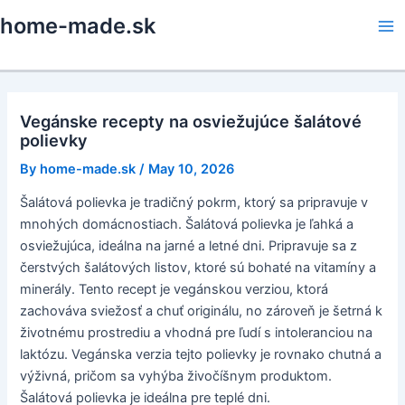
Skip
home-made.sk
to
Ma
content
Me
Vegánske recepty na osviežujúce šalátové
polievky
By
home-made.sk
/
May 10, 2026
Šalátová polievka je tradičný pokrm, ktorý sa pripravuje v
mnohých domácnostiach. Šalátová polievka je ľahká a
osviežujúca, ideálna na jarné a letné dni. Pripravuje sa z
čerstvých šalátových listov, ktoré sú bohaté na vitamíny a
minerály. Tento recept je vegánskou verziou, ktorá
zachováva sviežosť a chuť originálu, no zároveň je šetrná k
životnému prostrediu a vhodná pre ľudí s intoleranciou na
laktózu. Vegánska verzia tejto polievky je rovnako chutná a
výživná, pričom sa vyhýba živočíšnym produktom.
Šalátová polievka je ideálna pre teplé dni.