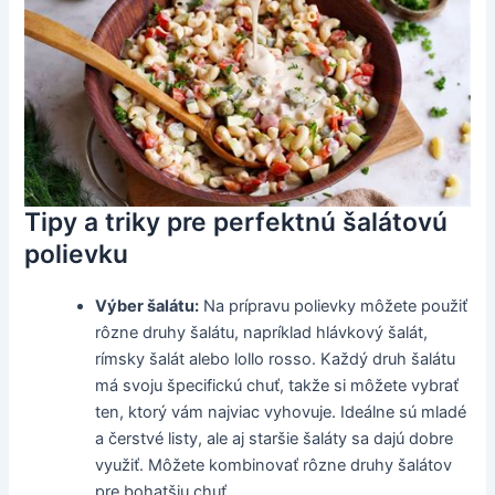
Tipy a triky pre perfektnú šalátovú
polievku
Výber šalátu:
Na prípravu polievky môžete použiť
rôzne druhy šalátu, napríklad hlávkový šalát,
rímsky šalát alebo lollo rosso. Každý druh šalátu
má svoju špecifickú chuť, takže si môžete vybrať
ten, ktorý vám najviac vyhovuje. Ideálne sú mladé
a čerstvé listy, ale aj staršie šaláty sa dajú dobre
využiť. Môžete kombinovať rôzne druhy šalátov
pre bohatšiu chuť.