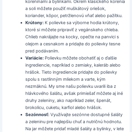
koreninami a bylinkami. Okrem klasického korenia
a soli môžete použiť muškátový oriešok,
koriander, kôpor, petržlenovú vňať alebo pažítku.
Krútony:
K polievke sa výborne hodia krútony,
ktoré si môžete pripraviť z vegánskeho chleba.
Chlieb nakrájajte na kocky, opečte na panvici s
olejom a cesnakom a pridajte do polievky tesne
pred podávaním.
Variácie:
Polievku môžete obohatiť aj o ďalšie
ingrediencie, napríklad o zemiaky, kaleráb alebo
hrášok. Tieto ingrediencie pridajte do polievky
spolu s rastlinným mliekom a varte, kým
nezmäknú. My sme našu polievku uvarili iba z
hlávkového šalátu, avšak primiešať môžete aj iné
druhy zeleniny, ako napríklad zeler, špenát,
brokolicu, cuketu, karfiol alebo hrášok.
Sezónnosť:
Využívajte sezónne dostupné šaláty
a zeleninu pre najlepšiu chuť a nutričnú hodnotu.
Na jar môžete pridať mladé šaláty a bylinky, v lete