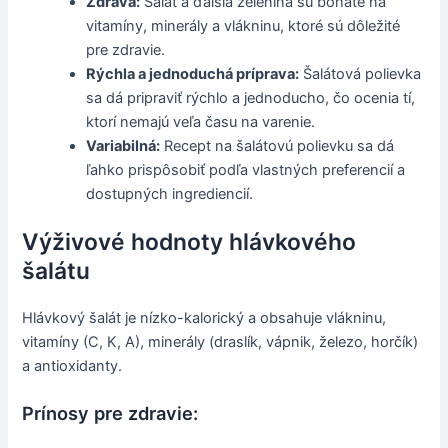
Zdravá:
Šalát a ďalšia zelenina sú bohaté na
vitamíny, minerály a vlákninu, ktoré sú dôležité
pre zdravie.
Rýchla a jednoduchá príprava:
Šalátová polievka
sa dá pripraviť rýchlo a jednoducho, čo ocenia tí,
ktorí nemajú veľa času na varenie.
Variabilná:
Recept na šalátovú polievku sa dá
ľahko prispôsobiť podľa vlastných preferencií a
dostupných ingrediencií.
Výživové hodnoty hlávkového
šalátu
Hlávkový šalát je nízko-kalorický a obsahuje vlákninu,
vitamíny (C, K, A), minerály (draslík, vápnik, železo, horčík)
a antioxidanty.
Prínosy pre zdravie: