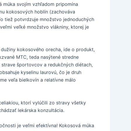
vá múka svojím vzhľadom pripomína
ómu kokosových hoblín (zachováva
 To tiež potvrdzuje množstvo jednoduchých
ľmi veľké množstvo vlákniny, ktorej je
 dužiny kokosového orecha, ide o produkt,
akzvané MTC, teda nasýtené stredne
 strave športovcov a redukčných diétach,
bsahuje kyselinu laurovú, čo je druh
me veľa bielkovín a relatívne málo
akiou, ktorí vylúčili zo stravy všetky
hádzať lekárska konzultácia.
točnosti je veľmi efektívna! Kokosová múka