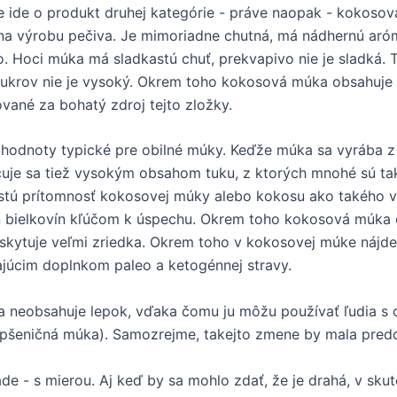
 ide o produkt druhej kategórie - práve naopak - kokoso
 na výrobu pečiva. Je mimoriadne chutná, má nádhernú ar
. Hoci múka má sladkastú chuť, prekvapivo nie je sladká.
krov nie je vysoký. Okrem toho kokosová múka obsahuje ve
vané za bohatý zdroj tejto zložky.
 hodnoty typické pre obilné múky. Keďže múka sa vyrába z
čuje sa tiež vysokým obsahom tuku, z ktorých mnohé sú t
astú prítomnosť kokosovej múky alebo kokosu ako takého v
n bielkovín kľúčom k úspechu. Okrem toho kokosová múka o
yskytuje veľmi zriedka. Okrem toho v kokosovej múke nájde
kajúcim doplnkom paleo a ketogénnej stravy.
neobsahuje lepok, vďaka čomu ju môžu používať ľudia s celi
 pšeničná múka). Samozrejme, takejto zmene by mala predc
e - s mierou. Aj keď by sa mohlo zdať, že je drahá, v sku