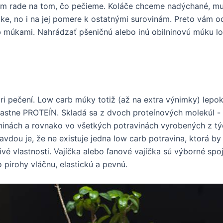
prvom rade na tom, čo pečieme. Koláče chceme nadýchané, m
úke, no i na jej pomere k ostatnými surovinám. Preto vám 
b múkami. Nahrádzať pšeničnú alebo inú obilninovú múku l
ri pečení. Low carb múky totiž (až na extra výnimky) lepok
astne PROTEÍN. Skladá sa z dvoch proteínových molekúl - g
lninách a rovnako vo všetkých potravinách vyrobených z tý
avdou je, že ne existuje jedna low carb potravina, ktorá by 
livé vlastnosti. Vajíčka alebo ľanové vajíčka sú výborné spo
 pirohy vláčnu, elastickú a pevnú.