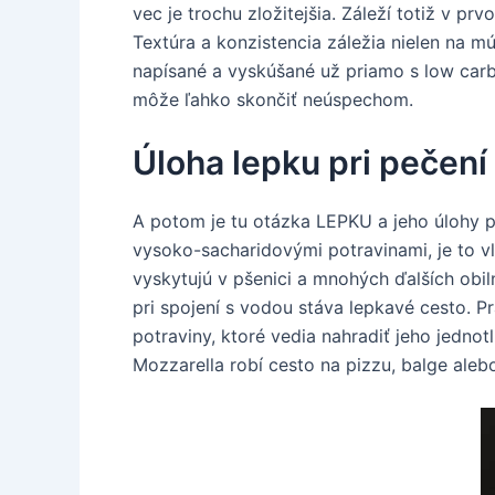
vec je trochu zložitejšia. Záleží totiž v 
Textúra a konzistencia záležia nielen na m
napísané a vyskúšané už priamo s low car
môže ľahko skončiť neúspechom.
Úloha lepku pri pečení
A potom je tu otázka LEPKU a jeho úlohy p
vysoko-sacharidovými potravinami, je to vl
vyskytujú v pšenici a mnohých ďalších obi
pri spojení s vodou stáva lepkavé cesto. Pr
potraviny, ktoré vedia nahradiť jeho jednot
Mozzarella robí cesto na pizzu, balge alebo