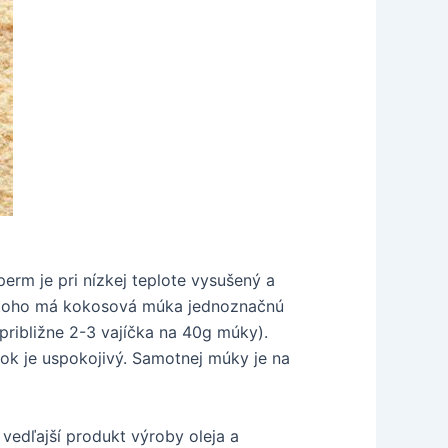
rm je pri nízkej teplote vysušený a
m toho má kokosová múka jednoznačnú
približne 2-3 vajíčka na 40g múky).
k je uspokojivý. Samotnej múky je na
vedľajší produkt výroby oleja a