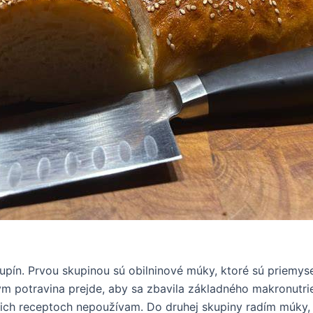
pín. Prvou skupinou sú obilninové múky, ktoré sú priemys
m potravina prejde, aby sa zbavila základného makronutrie
ch receptoch nepoužívam. Do druhej skupiny radím múky, k