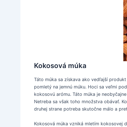
Kokosová múka
Táto múka sa získava ako vedľajší produkt
pomletý na jemnú múku. Hoci sa veľmi pod
kokosovú arómu. Táto múka je neobyčajne s
Netreba sa však toho množstva obávať. Ko
druhej strane potreba skutočne málo a pre
Kokosová múka vzniká mletím kokosovej duž