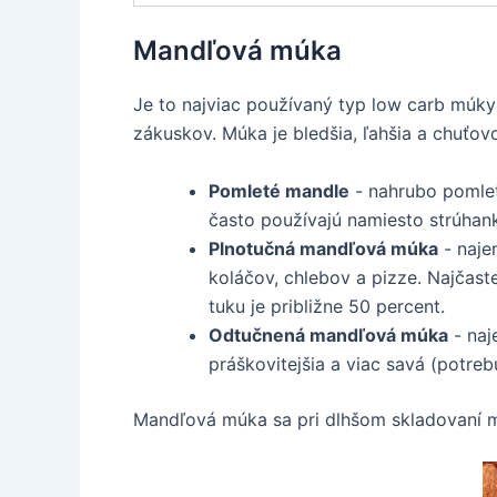
Mandľová múka
Je to najviac používaný typ low carb múky
zákuskov. Múka je bledšia, ľahšia a chuťov
Pomleté mandle
- nahrubo pomleté
často používajú namiesto strúhank
Plnotučná mandľová múka
- naje
koláčov, chlebov a pizze. Najčast
tuku je približne 50 percent.
Odtučnená mandľová múka
- naj
práškovitejšia a viac savá (potrebu
Mandľová múka sa pri dlhšom skladovaní 