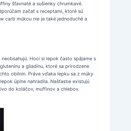
uffiny šťavnaté a sušienky chrumkavé.
odporúčam začať s receptami, ktoré sú
ow carb múkou nie je také jednoduché a
 neobsahujú. Hoci si lepok často spájame s
lutenínu a gliadínu, ktoré sa prirodzene
chto obilnín. Práve vďaka lepku sa z múky
lepok úplne nahradila. Našťastie existujú
jivo do koláčov, muffinov a chlebov.