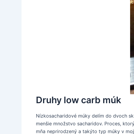
Druhy low carb múk
Nízkosacharidové múky delím do dvoch sku
menšie množstvo sacharidov. Proces, ktorý
mňa neprirodzený a takýto typ múky v moji