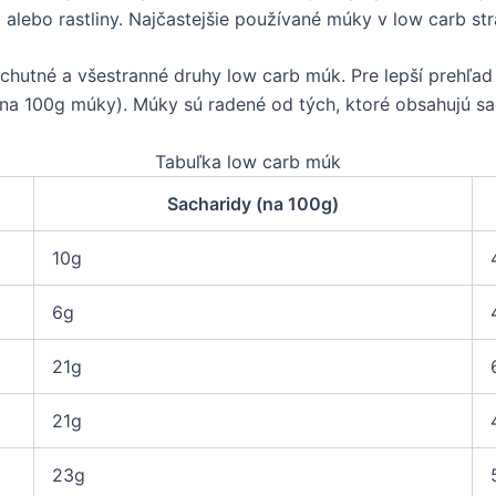
alebo rastliny. Najčastejšie používané múky v low carb s
 chutné a všestranné druhy low carb múk. Pre lepší prehľa
 na 100g múky). Múky sú radené od tých, ktoré obsahujú sa
Tabuľka low carb múk
Sacharidy (na 100g)
10g
6g
21g
21g
23g