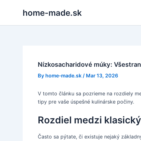
Skip
home-made.sk
to
content
Nízkosacharidové múky: Všestrann
By
home-made.sk
/
Mar 13, 2026
V tomto článku sa pozrieme na rozdiely me
tipy pre vaše úspešné kulinárske počiny.
Rozdiel medzi klasick
Často sa pýtate, či existuje nejaký zákla