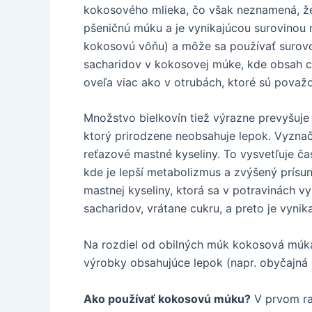
kokosového mlieka, čo však neznamená, že
pšeničnú múku a je vynikajúcou surovinou
kokosovú vôňu) a môže sa používať surovo
sacharidov v kokosovej múke, kde obsah cu
oveľa viac ako v otrubách, ktoré sú považo
Množstvo bielkovín tiež výrazne prevyšuje
ktorý prirodzene neobsahuje lepok. Vyzna
reťazové mastné kyseliny. To vysvetľuje č
kde je lepší metabolizmus a zvýšený prísu
mastnej kyseliny, ktorá sa v potravinách v
sacharidov, vrátane cukru, a preto je vyni
Na rozdiel od obilných múk kokosová múka 
výrobky obsahujúce lepok (napr. obyčajná
Ako používať kokosovú múku?
V prvom rad