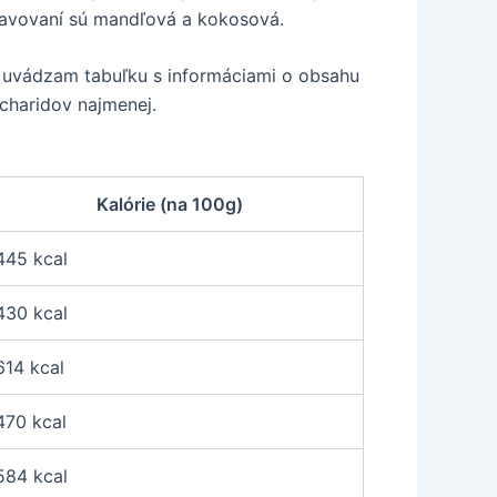
travovaní sú mandľová a kokosová.
d uvádzam tabuľku s informáciami o obsahu
charidov najmenej.
Kalórie (na 100g)
445 kcal
430 kcal
614 kcal
470 kcal
584 kcal