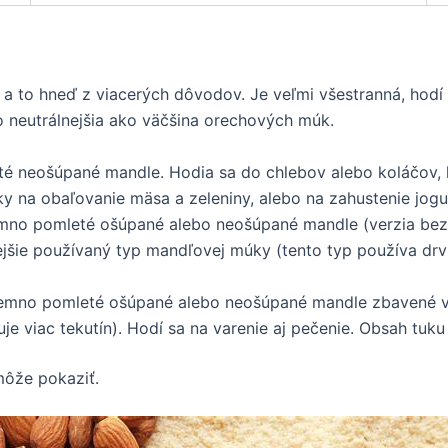
 a to hneď z viacerých dôvodov. Je veľmi všestranná, hodí
o neutrálnejšia ako väčšina orechových múk.
 neošúpané mandle. Hodia sa do chlebov alebo koláčov, kde
y na obaľovanie mäsa a zeleniny, alebo na zahustenie jogur
mno pomleté ošúpané alebo neošúpané mandle (verzia bez 
ejšie používaný typ mandľovej múky (tento typ používa drv
emno pomleté ošúpané alebo neošúpané mandle zbavené väčš
je viac tekutín). Hodí sa na varenie aj pečenie. Obsah tuku 
môže pokaziť.