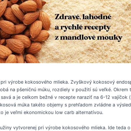
 pri výrobe kokosového mlieka. Zvyškový kokosový endospe
obá na pšeničnú múku, rozdiely v použití sú veľké. Okre
avá a je celkom bežné v recepte naraziť na 6-12 vajíčok (
kosová múka takéto objemy s prehľadom zvládne a výsledo
to je veľmi ekonomickou low carb alternatívou.
iny vytvorenej pri výrobe kokosového mlieka. Ide teda o 