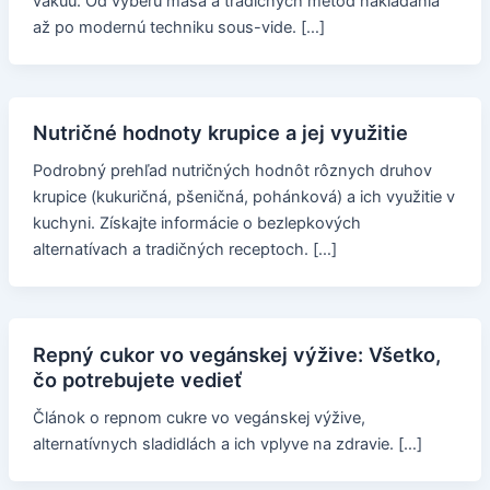
vákuu. Od výberu mäsa a tradičných metód nakladania
až po modernú techniku sous-vide. […]
Nutričné hodnoty krupice a jej využitie
Podrobný prehľad nutričných hodnôt rôznych druhov
krupice (kukuričná, pšeničná, pohánková) a ich využitie v
kuchyni. Získajte informácie o bezlepkových
alternatívach a tradičných receptoch. […]
Repný cukor vo vegánskej výžive: Všetko,
čo potrebujete vedieť
Článok o repnom cukre vo vegánskej výžive,
alternatívnych sladidlách a ich vplyve na zdravie. […]