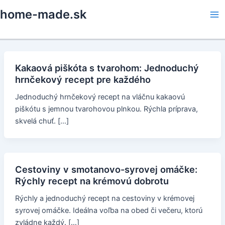
Skip
home-made.sk
to
Ma
content
Me
Kakaová piškóta s tvarohom: Jednoduchý
hrnčekový recept pre každého
Jednoduchý hrnčekový recept na vláčnu kakaovú
piškótu s jemnou tvarohovou plnkou. Rýchla príprava,
skvelá chuť. […]
Cestoviny v smotanovo-syrovej omáčke:
Rýchly recept na krémovú dobrotu
Rýchly a jednoduchý recept na cestoviny v krémovej
syrovej omáčke. Ideálna voľba na obed či večeru, ktorú
zvládne každý. […]