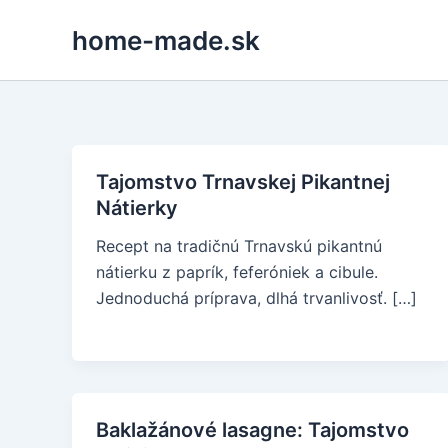
Skip
home-made.sk
to
content
Tajomstvo Trnavskej Pikantnej
Nátierky
Recept na tradičnú Trnavskú pikantnú
nátierku z paprík, feferóniek a cibule.
Jednoduchá príprava, dlhá trvanlivosť. […]
Baklažánové lasagne: Tajomstvo