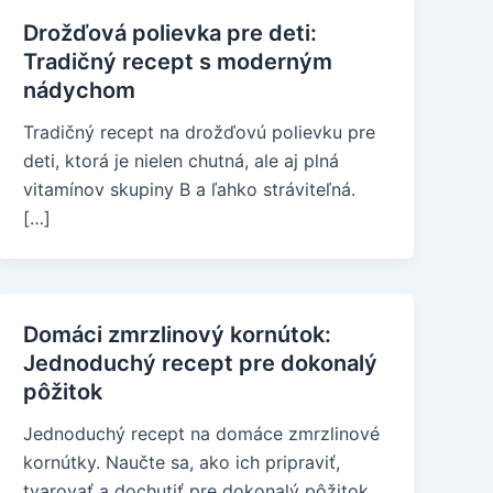
Drožďová polievka pre deti:
Tradičný recept s moderným
nádychom
Tradičný recept na drožďovú polievku pre
deti, ktorá je nielen chutná, ale aj plná
vitamínov skupiny B a ľahko stráviteľná.
[…]
Domáci zmrzlinový kornútok:
Jednoduchý recept pre dokonalý
pôžitok
Jednoduchý recept na domáce zmrzlinové
kornútky. Naučte sa, ako ich pripraviť,
tvarovať a dochutiť pre dokonalý pôžitok