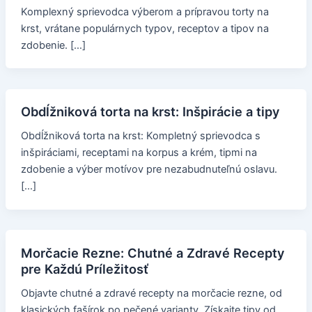
Komplexný sprievodca výberom a prípravou torty na
krst, vrátane populárnych typov, receptov a tipov na
zdobenie. […]
Obdĺžniková torta na krst: Inšpirácie a tipy
Obdĺžniková torta na krst: Kompletný sprievodca s
inšpiráciami, receptami na korpus a krém, tipmi na
zdobenie a výber motívov pre nezabudnuteľnú oslavu.
[…]
Morčacie Rezne: Chutné a Zdravé Recepty
pre Každú Príležitosť
Objavte chutné a zdravé recepty na morčacie rezne, od
klasických fašírok po pečené varianty. Získajte tipy od