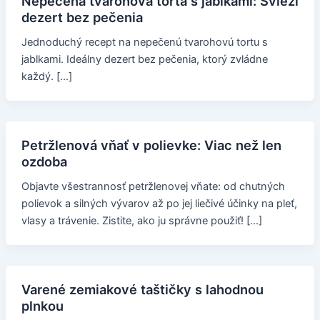
Nepečená tvarohová torta s jablkami: Svieži
dezert bez pečenia
Jednoduchý recept na nepečenú tvarohovú tortu s
jablkami. Ideálny dezert bez pečenia, ktorý zvládne
každý. […]
Petržlenová vňať v polievke: Viac než len
ozdoba
Objavte všestrannosť petržlenovej vňate: od chutných
polievok a silných vývarov až po jej liečivé účinky na pleť,
vlasy a trávenie. Zistite, ako ju správne použiť! […]
Varené zemiakové taštičky s lahodnou
plnkou