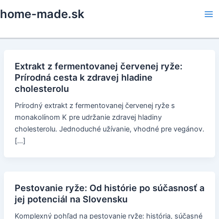
Skip
home-made.sk
to
Ma
content
Me
Extrakt z fermentovanej červenej ryže:
Prírodná cesta k zdravej hladine
cholesterolu
Prírodný extrakt z fermentovanej červenej ryže s
monakolínom K pre udržanie zdravej hladiny
cholesterolu. Jednoduché užívanie, vhodné pre vegánov.
[…]
Pestovanie ryže: Od histórie po súčasnosť a
jej potenciál na Slovensku
Komplexný pohľad na pestovanie ryže: história, súčasné