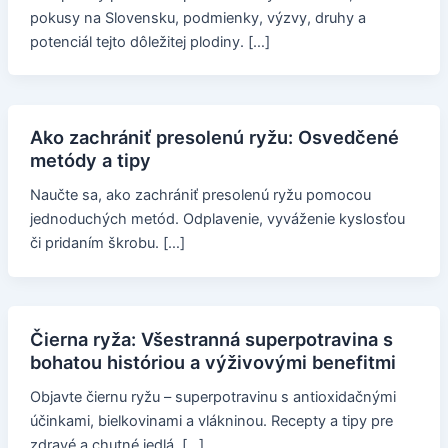
pokusy na Slovensku, podmienky, výzvy, druhy a
potenciál tejto dôležitej plodiny. […]
Ako zachrániť presolenú ryžu: Osvedčené
metódy a tipy
Naučte sa, ako zachrániť presolenú ryžu pomocou
jednoduchých metód. Odplavenie, vyváženie kyslosťou
či pridaním škrobu. […]
Čierna ryža: Všestranná superpotravina s
bohatou históriou a výživovými benefitmi
Objavte čiernu ryžu – superpotravinu s antioxidačnými
účinkami, bielkovinami a vlákninou. Recepty a tipy pre
zdravé a chutné jedlá. […]