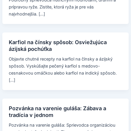
Podrobný sprievodca nutričnými hodnotami, druhmi a
prípravou ryže. Zistite, ktorá ryža je pre vás
najvhodnejšia. […]
Karfiol na čínsky spôsob: Osviežujúca
ázijská pochúťka
Objavte chutné recepty na karfiol na čínsky a ázijský
spôsob. Vyskúšajte pečený karfiol s medovo-
cesnakovou omáčkou alebo karfiol na indický spôsob.
[…]
Pozvánka na varenie guláša: Zábava a
tradícia v jednom
Pozvánka na varenie guláša: Sprievodca organizáciou