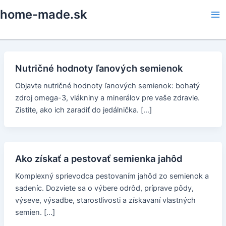
Skip
home-made.sk
to
Ma
content
Me
Nutričné hodnoty ľanových semienok
Objavte nutričné hodnoty ľanových semienok: bohatý
zdroj omega-3, vlákniny a minerálov pre vaše zdravie.
Zistite, ako ich zaradiť do jedálnička. […]
Ako získať a pestovať semienka jahôd
Komplexný sprievodca pestovaním jahôd zo semienok a
sadeníc. Dozviete sa o výbere odrôd, príprave pôdy,
výseve, výsadbe, starostlivosti a získavaní vlastných
semien. […]