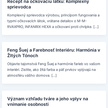
Recept na očkovaciu látku: Komplexný
sprievodca
Komplexný sprievodca výrobou, princípom fungovania a
typmi očkovacích látok, vrátane detailov o M-M-
RVAXPRO, INFANRIX HEXA a očkovaní proti chrípke. […]
Feng Šuej a Farebnosť Interiéru: Harmónia v
Žltých Tónoch
Objavte tajomstvá Feng Šuej a harmónie farieb vo vašom
interiéri. Zistite, ako žltá farba a päť prvkov vplývajú na
atmosféru vášho domova. […]
Význam vzhľadu tváre a jeho vplyv na
vnímanie osobnosti