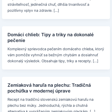
stráviteľnosť, jedinečná chuť, dlhšia trvanlivosť a
pozitívny vplyv na zdravie. […]
Domáci chlieb: Tipy a triky na dokonalé
pečenie
Komplexný sprievodca pečením domáceho chleba, ktorý
vám pomôže vyhnúť sa bežným chybám a dosiahnuť
dokonalý výsledok. Obsahuje tipy, triky a recepty. […]
Zemiaková haruľa na plechu: Tradičná
pochúťka v modernej úprave
Recept na tradičnú slovenskú zemiakovú haruľu na
plechu bez múky. Jednoduchá, rýchla a chutná
alternatíva k vyprážaným zemiakovým plackám. […]