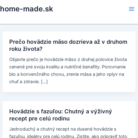
Skip
home-made.sk
to
Ma
content
Me
Prečo hovädzie mäso dozrieva až v druhom
roku života?
Objavte prečo je hovädzie mäso z druhej polovice života
cenené pre svoju kvalitu a nutričné benefity. Porovnanie
bio a konvenčného chovu, zrenie mäsa a jeho vplyv na
chuť a zdravie. […]
Hovädzie s fazuľou: Chutný a výživný
recept pre celú rodinu
Jednoduchý a chutný recept na dusené hovädzie s
fazuľou, ideálny pre celú rodinu. Zistite, ako pripraviť toto