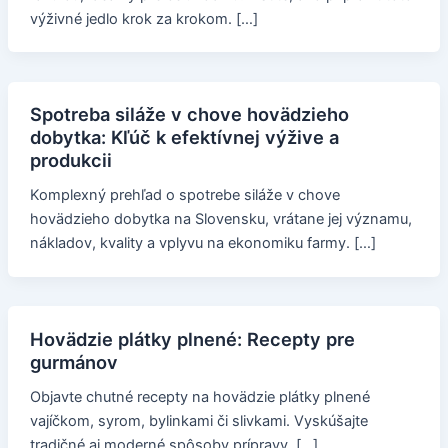
výživné jedlo krok za krokom. […]
Spotreba siláže v chove hovädzieho
dobytka: Kľúč k efektívnej výžive a
produkcii
Komplexný prehľad o spotrebe siláže v chove
hovädzieho dobytka na Slovensku, vrátane jej významu,
nákladov, kvality a vplyvu na ekonomiku farmy. […]
Hovädzie plátky plnené: Recepty pre
gurmánov
Objavte chutné recepty na hovädzie plátky plnené
vajíčkom, syrom, bylinkami či slivkami. Vyskúšajte
tradičné aj moderné spôsoby prípravy. […]