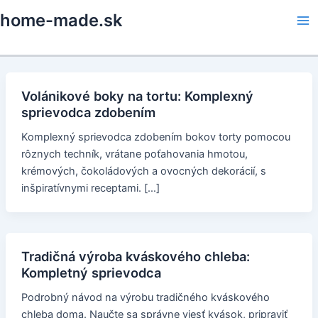
Skip
home-made.sk
to
Ma
content
Me
Volánikové boky na tortu: Komplexný
sprievodca zdobením
Komplexný sprievodca zdobením bokov torty pomocou
rôznych techník, vrátane poťahovania hmotou,
krémových, čokoládových a ovocných dekorácií, s
inšpiratívnymi receptami. […]
Tradičná výroba kváskového chleba:
Kompletný sprievodca
Podrobný návod na výrobu tradičného kváskového
chleba doma. Naučte sa správne viesť kvások, pripraviť