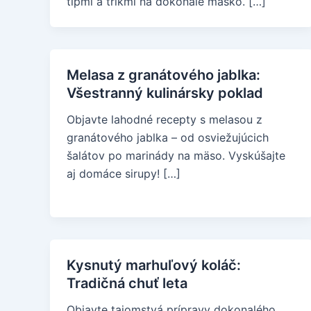
tipmi a trikmi na dokonalé mäsko. […]
Melasa z granátového jablka:
Všestranný kulinársky poklad
Objavte lahodné recepty s melasou z
granátového jablka – od osviežujúcich
šalátov po marinády na mäso. Vyskúšajte
aj domáce sirupy! […]
Kysnutý marhuľový koláč:
Tradičná chuť leta
Objavte tajomstvá prípravy dokonalého