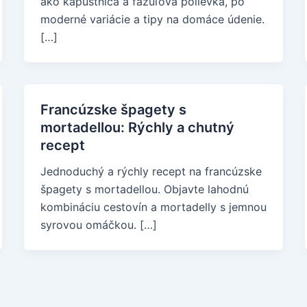
ako kapustnica a fazuľová polievka, po
moderné variácie a tipy na domáce údenie.
[…]
Francúzske špagety s
mortadellou: Rýchly a chutný
recept
Jednoduchý a rýchly recept na francúzske
špagety s mortadellou. Objavte lahodnú
kombináciu cestovín a mortadelly s jemnou
syrovou omáčkou. […]