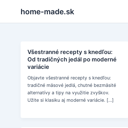
Skip
home-made.sk
to
content
Všestranné recepty s knedľou:
Od tradičných jedál po moderné
variácie
Objavte všestranné recepty s knedľou:
tradičné mäsové jedlá, chutné bezmäsité
alternatívy a tipy na využitie zvyškov.
Užite si klasiku aj moderné variácie. […]