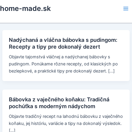
Skip
home-made.sk
to
Ma
content
Me
Nadýchaná a vláčna bábovka s pudingom:
Recepty a tipy pre dokonalý dezert
Objavte tajomstvá vláčnej a nadýchanej bábovky s
pudingom. Ponúkame rôzne recepty, od klasických po
bezlepkové, a praktické tipy pre dokonalý dezert. […]
Bábovka z vaječného koňaku: Tradičná
pochúťka s moderným nádychom
Objavte tradičný recept na lahodnú bábovku z vaječného
koňaku, jej históriu, variácie a tipy na dokonalý výsledok.
[…]