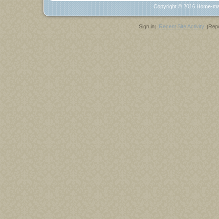
Copyright © 2016
Home-ma
Sign in
Recent Site Activity
Repo
|
|