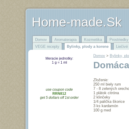
Home-made.Sk
Domov
Aromaterapia
Kozmetika
Prostriedky 
VEGE recepty
Bylinky, plody a korene
Liečivé
Domov
‎ > ‎
Bylinky, pl
Meracie jednotky:
Domáca 
1 g = 1 ml
Zloženie:
250 ml biely rum
7 - 8 zelených orech
use coupon code
1 plátok citróna
RRN812
2 klinčeky
get 5 dollars off 1st order
1/4 palička škorice
3 ks kardamón
100 g med